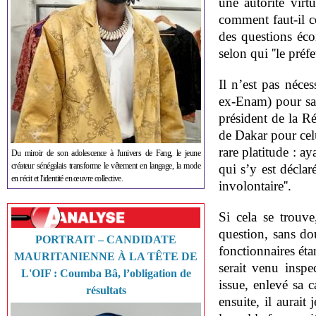
une autorité virt
comment faut-il c
des questions éco
selon qui ''le préfe
Il n’est pas néces
ex-Enam) pour sav
président de la R
de Dakar pour celu
rare platitude : a
Du miroir de son adolescence à l'univers de Fang, le jeune
créateur sénégalais transforme le vêtement en langage, la mode
qui s’y est déclar
en récit et l'identité en œuvre collective.
involontaire''.
Si cela se trouve
question, sans do
PORTRAIT – CANDIDATE
fonctionnaires éta
MAURITANIENNE À LA TÊTE DE
serait venu inspec
L'OIF : Coumba Bâ, l’obligation de
issue, enlevé sa c
résultats
ensuite, il aurai