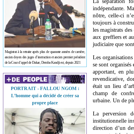
La séparation fo
indépendante. Mai
nôtre, celle-ci n
toujours à constru
les magistrats des 
aux greffiers et au
judiciaire que son
Magistrat à la retraite après plus de quarante années de carrière,
Les organisations 
ancien doyen des juges d’instruction et ancien premier président
de la Cour d’appel de Dakar, Demba Kandji est, depuis 2021
se sont organisés
apportant, en pl
revendicative, do
était un lieu d’a
PORTRAIT - FALLOU NGOM :
champ de confron
L’homme qui a décidé de créer sa
urbaine. Un de pl
propre place
La perversion de
institutionnelle i
direction d’un de