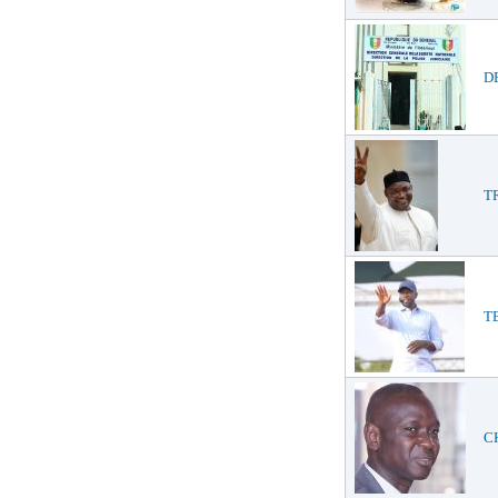
DE
TR
TE
CH