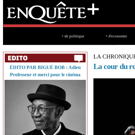
Sk
ma
co
+ de politique
+ d'economie
LA CHRONIQU
La cour du r
ÉDITO PAR BIGUÉ BOB : Adieu
Professeur et merci pour le cinéma