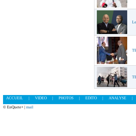
Le
TE
T
ACCUEIL
|
VIDEO
|
PHOTOS
|
EDITO
|
ANALYSE
|
© EnQuete+ |
mail