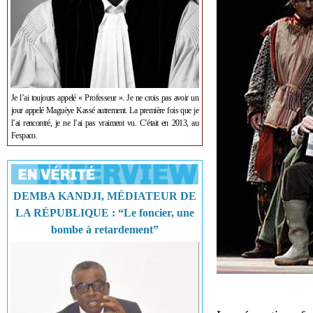
Je l’ai toujours appelé « Professeur ». Je ne crois pas avoir un
jour appelé Maguèye Kassé autrement. La première fois que je
l’ai rencontré, je ne l’ai pas vraiment vu. C’était en 2013, au
Fespaco.
DEMBA KANDJI, MÉDIATEUR DE
LA RÉPUBLIQUE : “Le foncier, une
bombe à retardement”