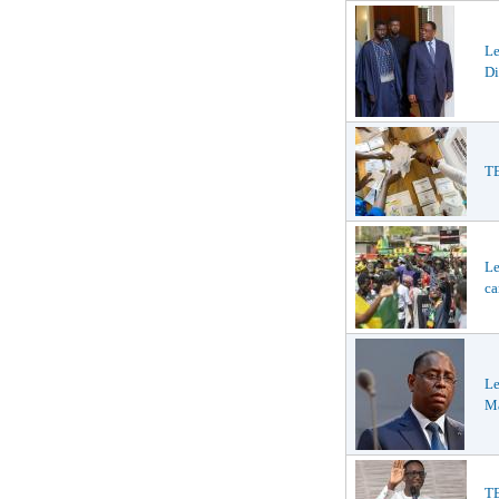
L
Di
TE
Le
ca
Le
Ma
TE