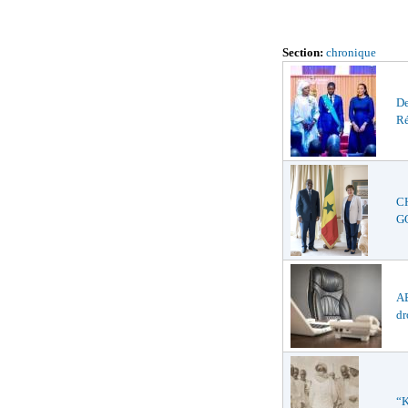
Section:
chronique
De
Ré
C
GO
AB
dr
“K