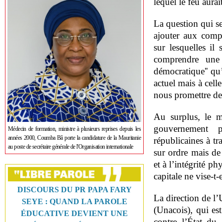
lequel le feu aurai
La question qui se
ajouter aux compé
sur lesquelles il 
comprendre une 
démocratique'' qu’
actuel mais à cell
nous promettre de
Au surplus, le m
gouvernement p
Médecin de formation, ministre à plusieurs reprises depuis les
années 2000, Coumba Bâ porte la candidature de la Mauritanie
républicaines à tr
au poste de secrétaire générale de l'Organisation internationale
sur ordre mais de 
et à l’intégrité p
capitale ne vise-t-
DISCOURS DU PR PAPA FARY
La direction de l
SEYE : QUAND LA PAROLE
(Unacois), qui est
ÉDUCATIVE DEVIENT UNE
contre l’État du