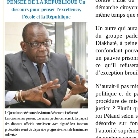
PENSÉE DE LA RÉPUBLIQUE Un
démarche citoyenn
discours pour penser l’excellence,
même temps que de
l’école et la République
Un autre qui aura 
du groupe parle
Diakhaté, à peine
confondant pouvoi
un pauvre prison
ce qu’il refuser
d’exception broui
N’aurait-il pas mi
politique et de pa
procédure de mis
justice ? Plutôt q
I. Quand une cérémonie devient un événement intellectuel
roi Pétaud selon s
Les cérémonies passent. Certaines paroles demeurent. La plupart
désordre sur fo
des discours officiels remplissent avec dignité leur fonction
protocolaire avant de disparaître progressivement de la mémoire
l’autorité suprê
collective.
de quelque chose q