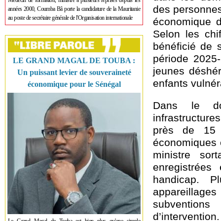
Médecin de formation, ministre à plusieurs reprises depuis les
des personnes
années 2000, Coumba Bâ porte la candidature de la Mauritanie
au poste de secrétaire générale de l'Organisation internationale
économique de
Selon les chi
bénéficié de 
période 2025
LE GRAND MAGAL DE TOUBA :
jeunes déshér
Un puissant levier de souveraineté
enfants vulnér
économique pour le Sénégal
Dans le do
infrastructure
près de 15 
économiques o
ministre sor
enregistrées
handicap. P
appareillages
subventions
d’intervention