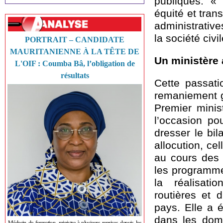
publiques. «
équité et tran
administrative
la société civ
PORTRAIT – CANDIDATE
MAURITANIENNE À LA TÊTE DE
Un ministère 
L'OIF : Coumba Bâ, l’obligation de
résultats
Cette passati
remaniement g
Premier minis
l’occasion po
dresser le bi
allocution, ce
au cours des 
les programme
la réalisatio
routières et 
pays. Elle a 
dans les doma