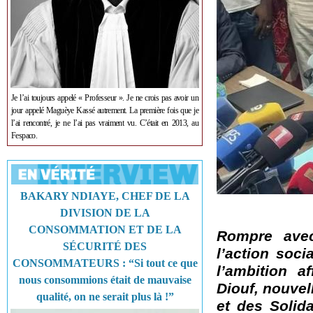
Je l’ai toujours appelé « Professeur ». Je ne crois pas avoir un
jour appelé Maguèye Kassé autrement. La première fois que je
l’ai rencontré, je ne l’ai pas vraiment vu. C’était en 2013, au
Fespaco.
BAKARY NDIAYE, CHEF DE LA
DIVISION DE LA
CONSOMMATION ET DE LA
Rompre avec
SÉCURITÉ DES
l’action soc
CONSOMMATEURS : “Si tout ce que
l’ambition 
nous consommions était de mauvaise
Diouf, nouvell
qualité, on ne serait plus là !”
et des Solida