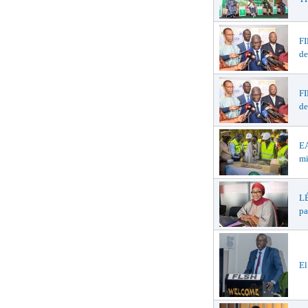
F
de
F
de
EA
mi
LÉ
pa
El