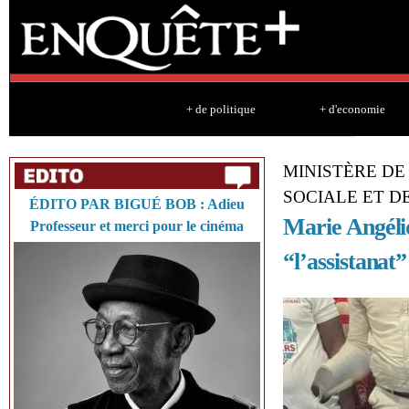
Sk
ma
co
+ de politique
+ d'economie
MINISTÈRE DE 
SOCIALE ET D
ÉDITO PAR BIGUÉ BOB : Adieu
Marie Angéli
Professeur et merci pour le cinéma
“l’assistanat”