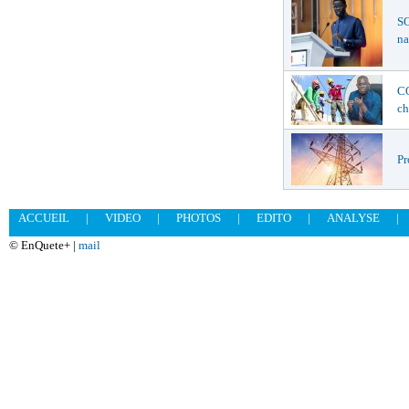
SO
na
C
ch
Pr
ACCUEIL
|
VIDEO
|
PHOTOS
|
EDITO
|
ANALYSE
|
© EnQuete+ |
mail