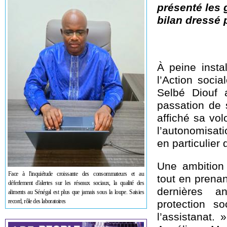
présenté les 
bilan dressé
À peine insta
l’Action soci
Selbé Diouf 
passation de s
affiché sa vol
l’autonomisat
en particulier
Une ambition 
Face à l'inquiétude croissante des consommateurs et au
tout en prena
déferlement d'alertes sur les réseaux sociaux, la qualité des
dernières a
aliments au Sénégal est plus que jamais sous la loupe. Saisies
record, rôle des laboratoires
protection so
l’assistanat.