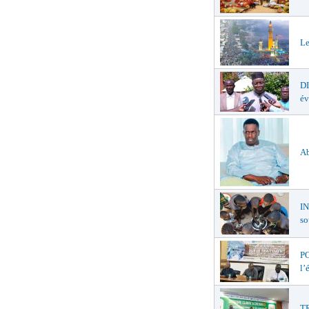
Le
D
év
Ab
I
so
PO
l’
TR