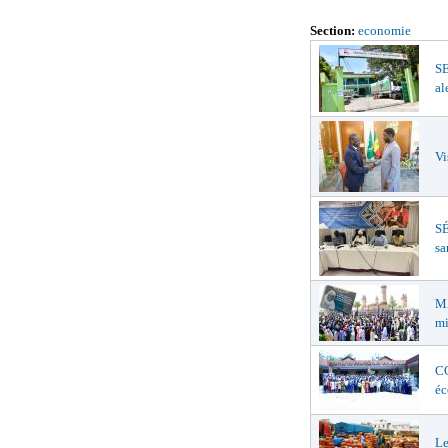
Section:
economie
S
al
Vi
SÉ
sa
MA
mi
CO
éc
Le