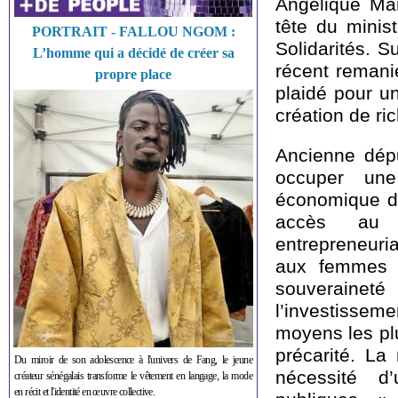
Angélique Mam
tête du minist
PORTRAIT - FALLOU NGOM :
Solidarités. 
L’homme qui a décidé de créer sa
récent remani
propre place
plaidé pour un
création de ri
Ancienne dépu
occuper une
économique du 
accès au f
entrepreneuri
aux femmes p
souverainet
l’investissem
moyens les plu
précarité. La
Du miroir de son adolescence à l'univers de Fang, le jeune
nécessité d
créateur sénégalais transforme le vêtement en langage, la mode
en récit et l'identité en œuvre collective.