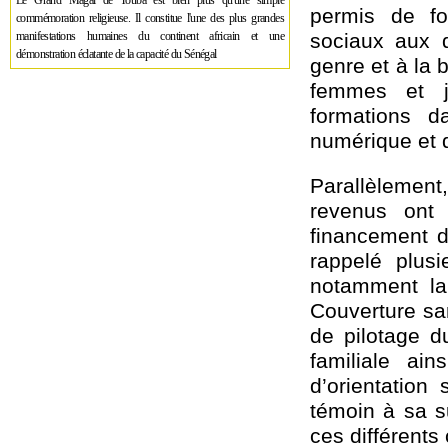
Le Grand Magal de Touba est bien plus qu'une simple
permis de for
commémoration religieuse. Il constitue l'une des plus grandes
manifestations humaines du continent africain et une
sociaux aux q
démonstration éclatante de la capacité du Sénégal
genre et à la 
femmes et j
formations d
numérique et d
Parallèlement
revenus ont
financement 
rappelé plus
notamment la 
Couverture san
de pilotage d
familiale ain
d’orientation 
témoin à sa s
ces différents