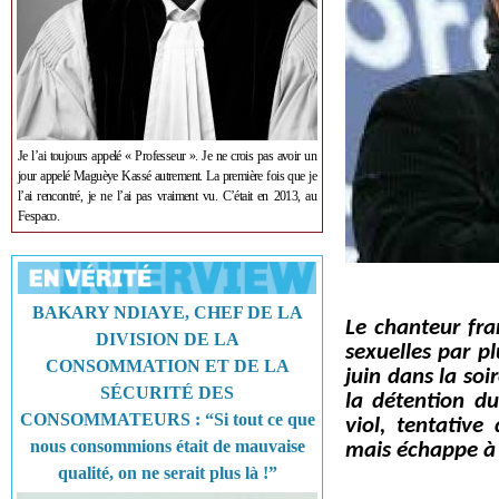
Je l’ai toujours appelé « Professeur ». Je ne crois pas avoir un
jour appelé Maguèye Kassé autrement. La première fois que je
l’ai rencontré, je ne l’ai pas vraiment vu. C’était en 2013, au
Fespaco.
BAKARY NDIAYE, CHEF DE LA
Le chanteur fra
DIVISION DE LA
sexuelles par p
CONSOMMATION ET DE LA
juin dans la soi
SÉCURITÉ DES
la détention d
CONSOMMATEURS : “Si tout ce que
viol, tentative
nous consommions était de mauvaise
mais échappe à l
qualité, on ne serait plus là !”