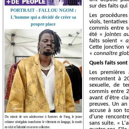
sur des faits qu
PORTRAIT - FALLOU NGOM :
Les procédures
L’homme qui a décidé de créer sa
viols, tentative
propre place
commis entre s
été «
jointes a
faits soient «
a
Cette jonction v
«
connaître glob
Quels faits sont
Les premières 
remontent à 20
sexuelle, de te
commis entre 2
avant d'être cl
preuves. Un an 
accuse à son to
d'une rencontre
Du miroir de son adolescence à l'univers de Fang, le jeune
créateur sénégalais transforme le vêtement en langage, la mode
sans suite. « L'
en récit et l'identité en œuvre collective.