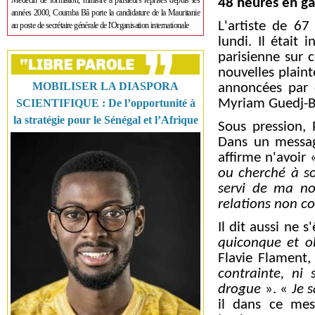
Médecin de formation, ministre à plusieurs reprises depuis les
48 heures en ga
années 2000, Coumba Bâ porte la candidature de la Mauritanie
L'artiste de 6
au poste de secrétaire générale de l'Organisation internationale
lundi. Il était 
parisienne sur c
nouvelles plaint
MOBILISER LA DIASPORA
annoncées par 
Myriam Guedj-B
SCIENTIFIQUE : De l’opportunité à
la stratégie pour le Sénégal et l’Afrique
Sous pression, 
Dans un messag
affirme n'avoir
ou cherché à s
servi de ma no
relations non c
Il dit aussi ne s
quiconque et ob
Flavie Flament,
contrainte, ni 
drogue
». «
Je 
il dans ce mes