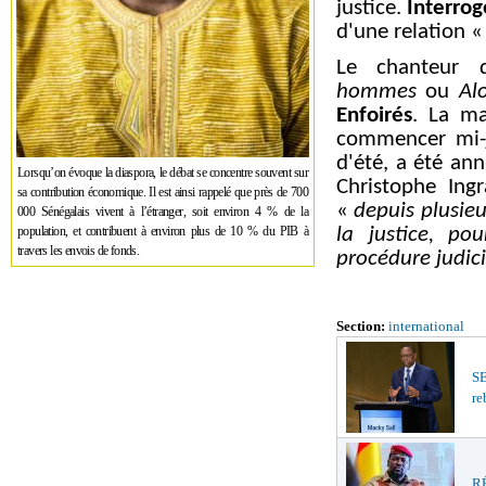
justice.
Interrog
d'une relation
«
Le chanteur
hommes
ou
Al
Enfoirés
. La ma
commencer mi-j
d'été, a été an
Lorsqu’on évoque la diaspora, le débat se concentre souvent sur
Christophe Ing
sa contribution économique. Il est ainsi rappelé que près de 700
«
depuis plusieu
000 Sénégalais vivent à l’étranger, soit environ 4 % de la
population, et contribuent à environ plus de 10 % du PIB à
la justice, po
travers les envois de fonds.
procédure judic
Section:
international
S
re
RÉ