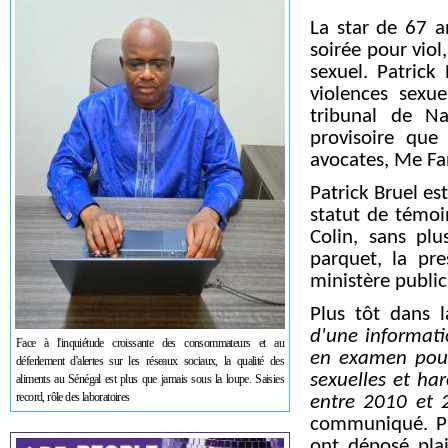
La star de 67 
soirée pour viol
sexuel. Patrick
violences sexue
tribunal de Na
provisoire que
avocates, Me Fa
Patrick Bruel es
statut de témoi
Colin, sans plu
parquet, la pre
ministère public
Plus tôt dans l
d'une informati
Face à l'inquiétude croissante des consommateurs et au
en examen pour 
déferlement d'alertes sur les réseaux sociaux, la qualité des
sexuelles et ha
aliments au Sénégal est plus que jamais sous la loupe. Saisies
record, rôle des laboratoires
entre 2010 et 
communiqué. Pa
ont déposé plai