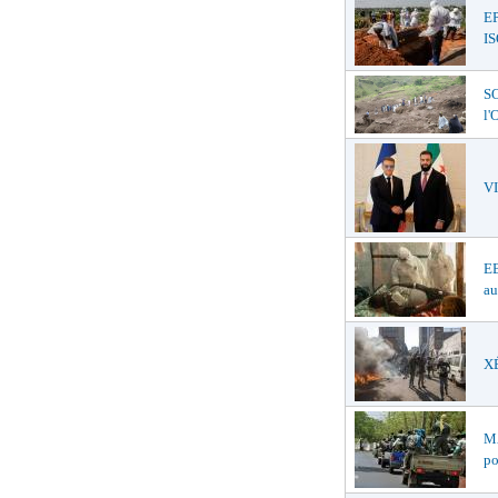
E
I
SO
l
V
EB
au
XÉ
MA
po