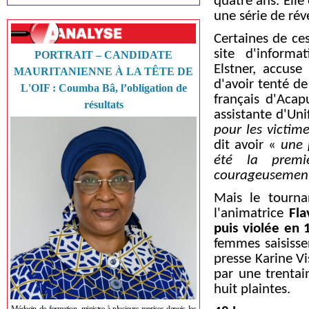
quatre ans. Elle
une série de rév
Certaines de ces
site d'informa
PORTRAIT – CANDIDATE
Elstner, accuse
MAURITANIENNE À LA TÊTE DE
d'avoir tenté de
L'OIF : Coumba Bâ, l’obligation de
français d'Acap
résultats
assistante d'Un
pour les victim
dit avoir «
une 
été la premi
courageusement 
Mais le tourna
l'animatrice
Fla
puis violée en 
femmes saisissen
presse Karine Vi
par une trentai
huit plaintes.