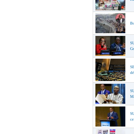
Bo
S
Gr
S
dé
SU
Ma
SU
ce