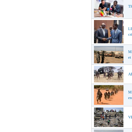
TH
LE
cr
MA
et
AF
MA
en
VE