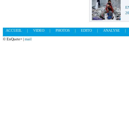
EN
2
ACCUEIL
|
VIDEO
|
PHOTOS
|
EDITO
|
ANALYSE
|
© EnQuete+ |
mail