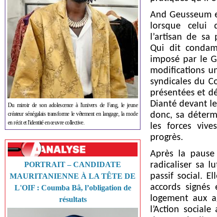
And Geusseum est
lorsque celui 
l’artisan de sa 
Qui dit condam
imposé par le G
modifications un
syndicales du Co
présentées et d
Dianté devant l
Du miroir de son adolescence à l'univers de Fang, le jeune
créateur sénégalais transforme le vêtement en langage, la mode
donc, sa déterm
en récit et l'identité en œuvre collective.
les forces vive
progrès.
Après la pause 
PORTRAIT – CANDIDATE
radicaliser sa l
passif social. E
MAURITANIENNE À LA TÊTE DE
accords signés 
L'OIF : Coumba Bâ, l’obligation de
logement aux a
résultats
l’Action sociale