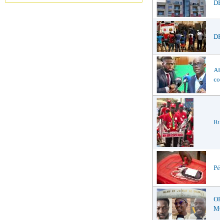
DÉ
DR
AF
co
Ru
Pé
O
MŒ