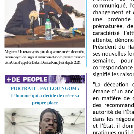
communiqué, l’o
changement et d
une profonde 
prématurée, de
caractérisé l’
attente, dénonc
Président du Ha
Magistrat à la retraite après plus de quarante années de carrière,
ses nouvelles fo
ancien doyen des juges d’instruction et ancien premier président
semaine, pou
de la Cour d’appel de Dakar, Demba Kandji est, depuis 2021
correspondance 
signifié les rais
"La déception 
PORTRAIT - FALLOU NGOM :
émane d’un ancie
L’homme qui a décidé de créer sa
en matière de d
propre place
des recommanda
autorité de l’É
dans les négocia
et l’État, il d
pratiques qu’il é