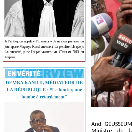
Je l’ai toujours appelé « Professeur ». Je ne crois pas avoir un
jour appelé Maguèye Kassé autrement. La première fois que je
l’ai rencontré, je ne l’ai pas vraiment vu. C’était en 2013, au
Fespaco.
DEMBA KANDJI, MÉDIATEUR DE
LA RÉPUBLIQUE : “Le foncier, une
bombe à retardement”
And GEUSSEUM 
Ministre de l