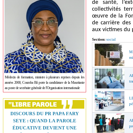
de santé, l’ex
collectivités te
œuvre de la Fonc
de carrière des 
aux victimes d
Section:
social
M
mi
AP
Médecin de formation, ministre à plusieurs reprises depuis les
tr
années 2000, Coumba Bâ porte la candidature de la Mauritanie
au poste de secrétaire générale de l'Organisation internationale
LE
pé
DISCOURS DU PR PAPA FARY
SEYE : QUAND LA PAROLE
AF
pr
ÉDUCATIVE DEVIENT UNE