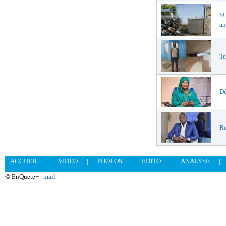
S
an
Te
Dé
Re
ACCUEIL
|
VIDEO
|
PHOTOS
|
EDITO
|
ANALYSE
|
© EnQuete+ |
mail