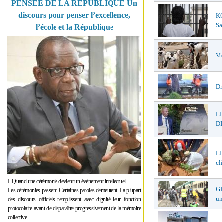
PENSÉE DE LA RÉPUBLIQUE Un
discours pour penser l’excellence,
K
Sa
l’école et la République
Vo
Dr
L
DI
LI
cl
I. Quand une cérémonie devient un événement intellectuel
GR
Les cérémonies passent. Certaines paroles demeurent. La plupart
un
des discours officiels remplissent avec dignité leur fonction
protocolaire avant de disparaître progressivement de la mémoire
collective.