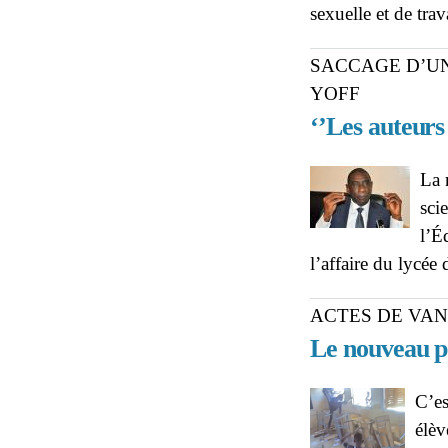
sexuelle et de trav
SACCAGE D’UN
YOFF
‘’Les auteur
La 
sci
l’É
l’affaire du lycée
ACTES DE VAN
Le nouveau po
C’es
élèv