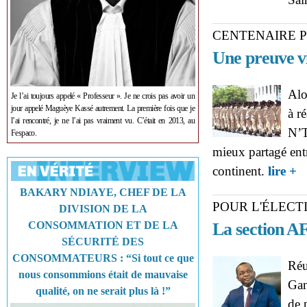
CENTENAIRE P
Une preuve vi
Alo
Je l’ai toujours appelé « Professeur ». Je ne crois pas avoir un
jour appelé Maguèye Kassé autrement. La première fois que je
à r
l’ai rencontré, je ne l’ai pas vraiment vu. C’était en 2013, au
N’T
Fespaco.
mieux partagé entr
ab
continent.
lire +
l’
BAKARY NDIAYE, CHEF DE LA
POUR L'ÉLECT
DIVISION DE LA
CONSOMMATION ET DE LA
La section AF
SÉCURITÉ DES
CONSOMMATEURS : “Si tout ce que
Réu
nous consommions était de mauvaise
Gan
qualité, on ne serait plus là !”
de 