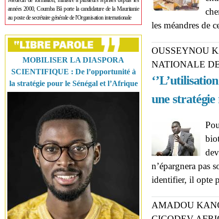
Médecin de formation, ministre à plusieurs reprises depuis les
années 2000, Coumba Bâ porte la candidature de la Mauritanie
che
au poste de secrétaire générale de l'Organisation internationale
les méandres de c
OUSSEYNOU KA
MOBILISER LA DIASPORA
NATIONALE DE
SCIENTIFIQUE : De l’opportunité à
‘’L’utilisati
la stratégie pour le Sénégal et l’Afrique
une stratégie 
Pou
bio
dev
n’épargnera pas s
identifier, il opt
AMADOU KANO
CICODEV AFR