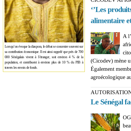
‘’Les produit
alimentaire et
A l
afri
Lorsqu’on évoque la diaspora, le débat se concentre souvent sur
cit
sa contribution économique. Il est ainsi rappelé que près de 700
000 Sénégalais vivent à l’étranger, soit environ 4 % de la
(Cicodev) mène un
population, et contribuent à environ plus de 10 % du PIB à
travers les envois de fonds.
Également membre
agroécologique a
AUTORISATIO
Le Sénégal fa
OGM
bea