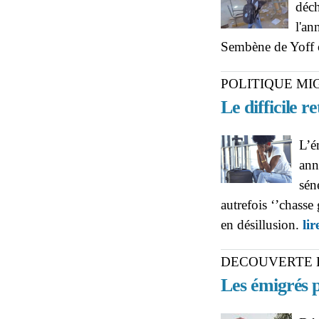
déch
l'an
Sembène de Yoff o
POLITIQUE MI
Le difficile r
L’é
ann
sén
autrefois ‘’chasse
en désillusion.
lir
DECOUVERTE 
Les émigrés p