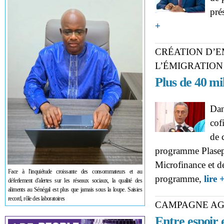
pré
about POUR L'ÉLECTI
+
Alioune Sarr
CRÉATION D’E
L’ÉMIGRATION
Plus de 40 mil
Dan
cof
de 
programme Plasepe
Microfinance et de
Face à l'inquiétude croissante des consommateurs et au
programme,
lire 
déferlement d'alertes sur les réseaux sociaux, la qualité des
aliments au Sénégal est plus que jamais sous la loupe. Saisies
record, rôle des laboratoires
CAMPAGNE AG
Entre espoir 