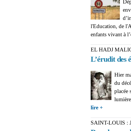
Dép
env
d’i
l'Education, de l'
enfants vivant à l
EL HADJ MALI
L’érudit des 
Hier ma
du déc
placée 
lumière
about EL HADJ M
lire +
SAINT-LOUIS :