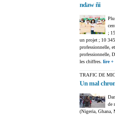
ndaw ñi
Plu
cen
; 1
un projet ; 10 345
professionnelle, e
professionnelle,
les chiffres.
lire +
TRAFIC DE M
Un mal chro
Dan
de 
(Nigeria, Ghana, 