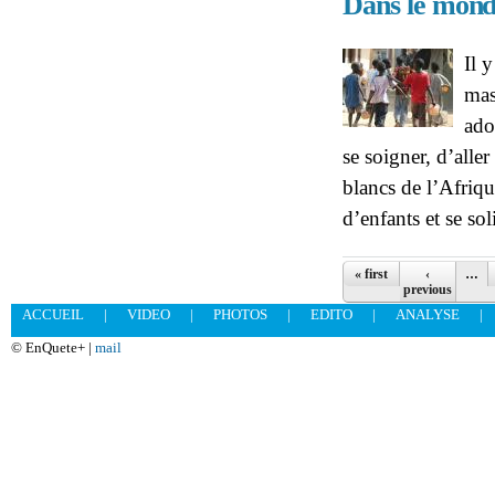
Dans le monde
Il 
mas
ado
se soigner, d’aller
blancs de l’Afriqu
d’enfants et se so
Pages
« first
‹
…
previous
ACCUEIL
|
VIDEO
|
PHOTOS
|
EDITO
|
ANALYSE
|
© EnQuete+ |
mail