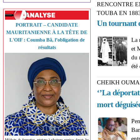
RENCONTRE EN
TOUBA EN 188
Un tournant 
PORTRAIT – CANDIDATE
MAURITANIENNE À LA TÊTE DE
La 
L'OIF : Coumba Bâ, l’obligation de
résultats
et 
du 
été
CHEIKH OUMA
‘’La déportat
mort déguisée
Pen
Bam
ent