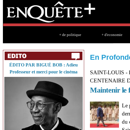
Sk
ma
co
+ de politique
+ d'economie
En Profond
ÉDITO PAR BIGUÉ BOB : Adieu
Professeur et merci pour le cinéma
SAINT-LOUIS 
CENTENAIRE 
Maintenir le 
Le 
der
du 
Sai