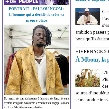
PORTRAIT - FALLOU NGOM :
Gar
L’homme qui a décidé de créer sa
l’a
propre place
s’e
ambition passera 
bons qu’ils étaien
HIVERNAGE 20
À Mbour, la p
L’h
Plu
des
source d’inquiétu
Du miroir de son adolescence à l'univers de Fang, le jeune
leurs productions
créateur sénégalais transforme le vêtement en langage, la mode
en récit et l'identité en œuvre collective.