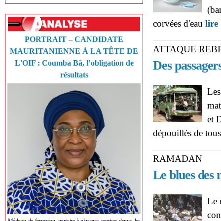
(ba
corvées d'eau
lire
PORTRAIT – CANDIDATE
ATTAQUE REB
MAURITANIENNE À LA TÊTE DE
Des passagers
L'OIF : Coumba Bâ, l’obligation de
résultats
Les
mat
et 
dépouillés de tous
RAMADAN
Le blues des
Le 
con