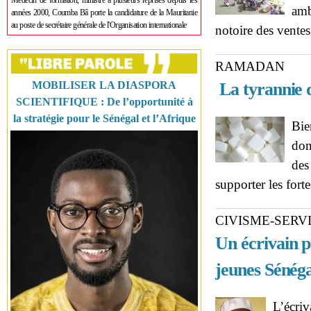
Médecin de formation, ministre à plusieurs reprises depuis les
amb
années 2000, Coumba Bâ porte la candidature de la Mauritanie
au poste de secrétaire générale de l'Organisation internationale
notoire des vente
RAMADAN
MOBILISER LA DIASPORA
La tyrannie d
SCIENTIFIQUE : De l’opportunité à
la stratégie pour le Sénégal et l’Afrique
Bie
don
des
supporter les fort
CIVISME-SERVI
Un écrivain p
jeunes Sénéga
L’écriv