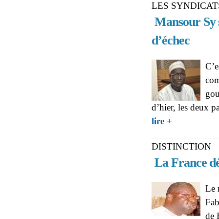
LES SYNDICAT
Mansour Sy so
d’échec
C’e
com
gou
d’hier, les deux p
about NÉGOCI
lire +
sort satisfait, le
DISTINCTION
La France dé
Le 
Fab
de 