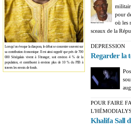
militai
pour d
où les 
sceaux de la Rép
DEPRESSION
Lorsqu’on évoque la diaspora, le débat se concentre souvent sur
sa contribution économique. Il est ainsi rappelé que près de 700
Regarder la t
000 Sénégalais vivent à l’étranger, soit environ 4 % de la
population, et contribuent à environ plus de 10 % du PIB à
travers les envois de fonds.
Pos
sou
aug
POUR FAIRE F
L'HÉMODIALY
Khalifa Sall 