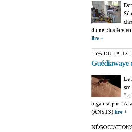
Dep
Sén
chr
dit ne plus être en
about POUR FA
lire +
l'appui de l'État
15% DU TAUX 
Guédiawaye et
Le 
ses
''p
organisé par l’Ac
ab
(ANSTS)
lire +
Pik
NÉGOCIATION