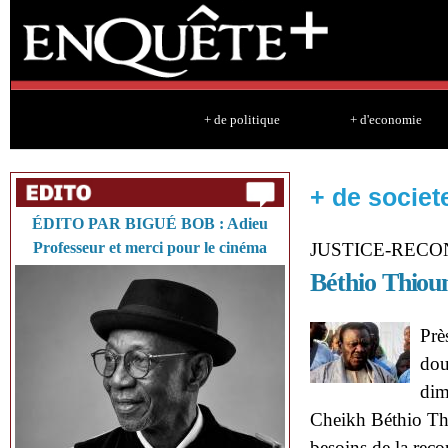
Sk
ma
co
+ de politique
+ d'economie
+ de societ
ÉDITO PAR BIGUÉ BOB : Adieu
Professeur et merci pour le cinéma
JUSTICE-RECO
Béthio Thiou
Prè
dou
dim
Cheikh Béthio Thi
besoins de la reco