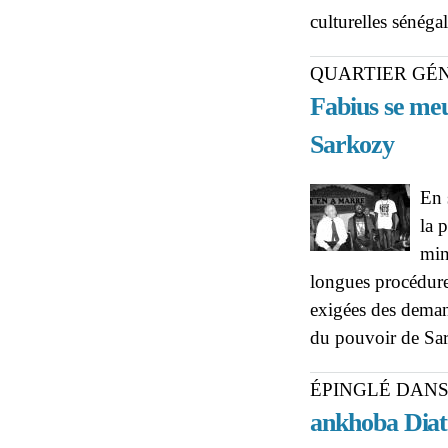
culturelles sénéga
QUARTIER GÉN
Fabius se meu
Sarkozy
En 
la 
min
longues procédures
exigées des demand
du pouvoir de Sar
ÉPINGLÉ DANS
ankhoba Diatt