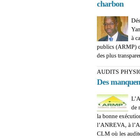
charbon
Dés
Yan
à c
publics (ARMP) qu
des plus transpar
AUDITS PHYSI
Des manque
L’A
de 
la bonne exécutio
l’ANREVA, à l’ANC
CLM où les audite