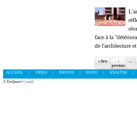
L'a
réf
réor
face à la ''détério
de l'architecture e
Pages
« first
‹
…
previous
ACCUEIL
|
VIDEO
|
PHOTOS
|
EDITO
|
ANALYSE
|
© EnQuete+ |
mail