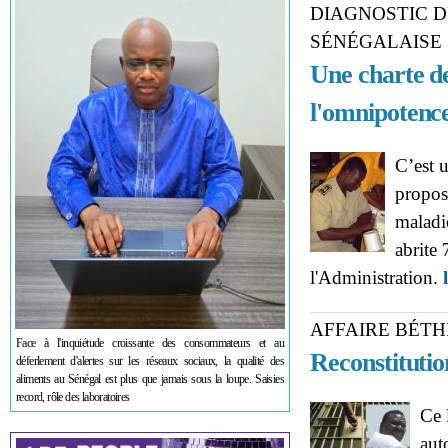
DIAGNOSTIC D
SÉNÉGALAISE
Une charte de
l'omnipotenc
C’est u
propos
maladi
abrite
l'Administration.
AFFAIRE BÉTH
Face à l'inquiétude croissante des consommateurs et au
Reconstitutio
déferlement d'alertes sur les réseaux sociaux, la qualité des
aliments au Sénégal est plus que jamais sous la loupe. Saisies
record, rôle des laboratoires
Ce 
aut