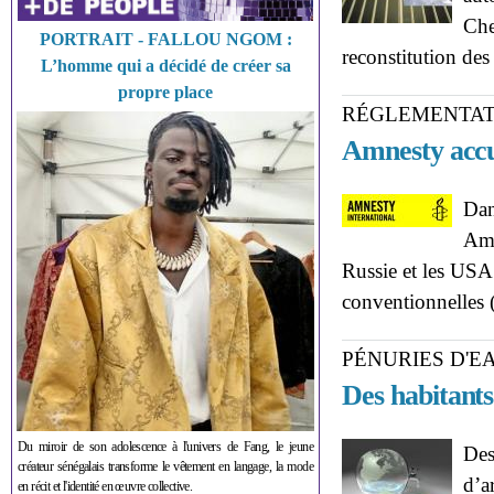
Che
PORTRAIT - FALLOU NGOM :
reconstitution des
L’homme qui a décidé de créer sa
propre place
RÉGLEMENTAT
Amnesty accus
Dan
Amn
Russie et les USA 
conventionnelles
PÉNURIES D'E
Des habitants
Du miroir de son adolescence à l'univers de Fang, le jeune
Des
créateur sénégalais transforme le vêtement en langage, la mode
d’a
en récit et l'identité en œuvre collective.