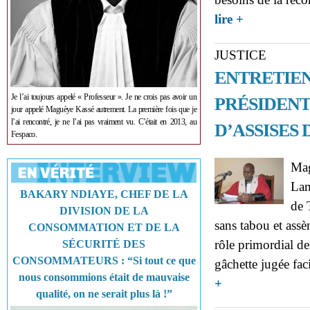
about JUSTICE-
lire +
JUSTICE
ENTRETIEN
Je l’ai toujours appelé « Professeur ». Je ne crois pas avoir un
PRÉSIDENT
jour appelé Maguèye Kassé autrement. La première fois que je
l’ai rencontré, je ne l’ai pas vraiment vu. C’était en 2013, au
D’ASSISES 
Fespaco.
Mag
Lam
BAKARY NDIAYE, CHEF DE LA
de 
DIVISION DE LA
sans tabou et assè
CONSOMMATION ET DE LA
rôle primordial de
SÉCURITÉ DES
CONSOMMATEURS : “Si tout ce que
gâchette jugée faci
nous consommions était de mauvaise
about JUSTICE:ENT
+
qualité, on ne serait plus là !”
SESSION DE LA COU