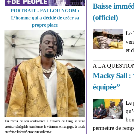
Baisse immédia
PORTRAIT - FALLOU NGOM :
(officiel)
L’homme qui a décidé de créer sa
propre place
Le 
ven
et 
A LA QUESTIO
Macky Sall : ‘
équipée’’
Le 
qu’
bon
Du miroir de son adolescence à l'univers de Fang, le jeune
créateur sénégalais transforme le vêtement en langage, la mode
permettre de rempl
en récit et l'identité en œuvre collective.