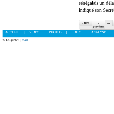
sénégalais un dél
indiqué son Secré
Pages
« first
‹
…
previous
ACCUEIL
|
VIDEO
|
PHOTOS
|
EDITO
|
ANALYSE
|
© EnQuete+ |
mail