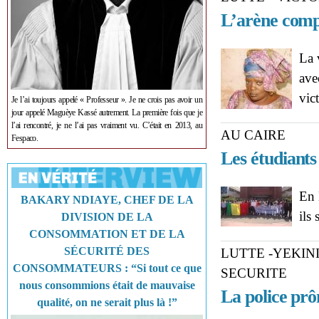
L’arène comp
La 
ave
vic
Je l’ai toujours appelé « Professeur ». Je ne crois pas avoir un
jour appelé Maguèye Kassé autrement. La première fois que je
l’ai rencontré, je ne l’ai pas vraiment vu. C’était en 2013, au
AU CAIRE
Fespaco.
Les étudiants 
En 
BAKARY NDIAYE, CHEF DE LA
ils
DIVISION DE LA
CONSOMMATION ET DE LA
SÉCURITÉ DES
LUTTE -YEKINI
CONSOMMATEURS : “Si tout ce que
SECURITE
nous consommions était de mauvaise
La police prô
qualité, on ne serait plus là !”