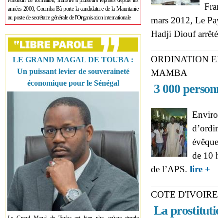
Médecin de formation, ministre à plusieurs reprises depuis les
Fra
années 2000, Coumba Bâ porte la candidature de la Mauritanie
au poste de secrétaire générale de l'Organisation internationale
mars 2012, Le Pays
Hadji Diouf arrêté
ORDINATION E
LE GRAND MAGAL DE TOUBA :
Un puissant levier de souveraineté
MAMBA
économique pour le Sénégal
3 000 person
Enviro
d’ordi
évêque
de 10 
ab
de l’APS.
lire +
at
COTE D'IVOIRE
La prostituti