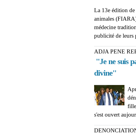
La 13e édition de l
animales (FIARA) 
médecine tradition
publicité de leurs
ADJA PENE RE
''Je ne suis p
divine''
Apr
dén
fil
s'est ouvert aujou
DENONCIATIO