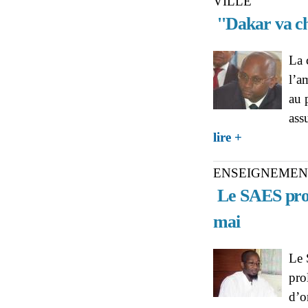
VILLE
''Dakar va ch
La 
l’a
au 
ass
about MOUSSA S
lire +
et de goût''
ENSEIGNEMEN
Le SAES prol
mai
Le 
pro
d’o