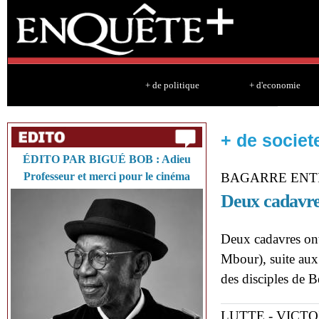
Sk
ma
co
+ de politique
+ d'economie
+ de societ
ÉDITO PAR BIGUÉ BOB : Adieu
Professeur et merci pour le cinéma
BAGARRE ENT
Deux cadavre
Deux cadavres ont
Mbour), suite aux
des disciples de 
LUTTE - VICTO