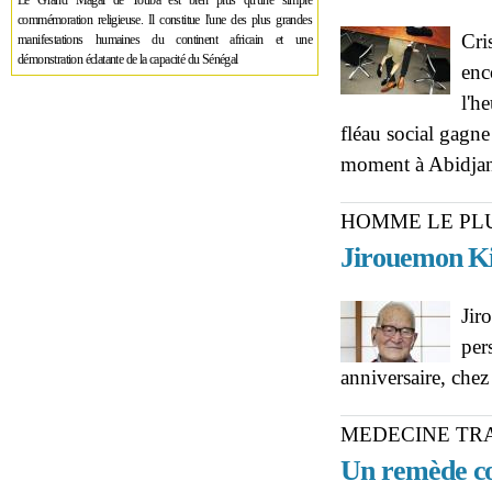
Le Grand Magal de Touba est bien plus qu'une simple
commémoration religieuse. Il constitue l'une des plus grandes
Cri
manifestations humaines du continent africain et une
démonstration éclatante de la capacité du Sénégal
enc
l'h
fléau social gagne
moment à Abidja
HOMME LE PL
Jirouemon Ki
Jir
per
anniversaire, chez
MEDECINE TR
Un remède co