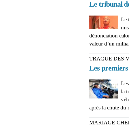
Le tribunal d
Le 
mis
dénonciation calo
valeur d’un milli
TRAQUE DES V
Les premiers 
Les
la 
véh
après la chute du
MARIAGE CHEI