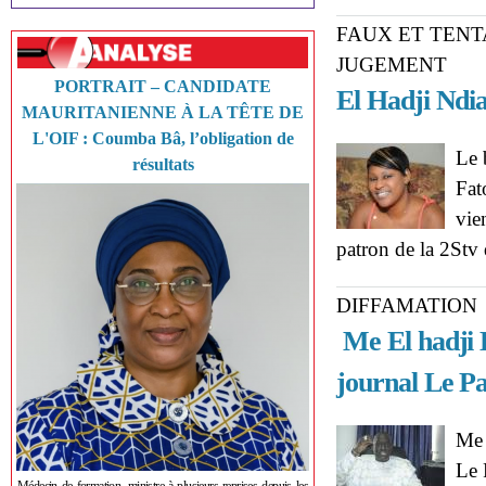
FAUX ET TENT
JUGEMENT
PORTRAIT – CANDIDATE
El Hadji Ndia
MAURITANIENNE À LA TÊTE DE
L'OIF : Coumba Bâ, l’obligation de
Le 
résultats
Fat
vie
patron de la 2Stv 
DIFFAMATION
Me El hadji 
journal Le P
Me 
Le 