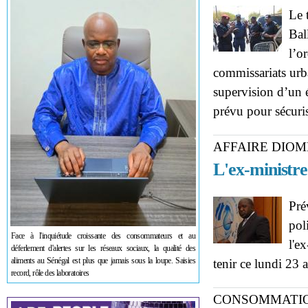
Le 
Bal
l’o
commissariats urba
supervision d’un é
prévu pour sécuris
AFFAIRE DIOM
L'ex-ministr
Pré
pol
Face à l'inquiétude croissante des consommateurs et au
l'e
déferlement d'alertes sur les réseaux sociaux, la qualité des
aliments au Sénégal est plus que jamais sous la loupe. Saisies
tenir ce lundi 23 a
record, rôle des laboratoires
CONSOMMATI