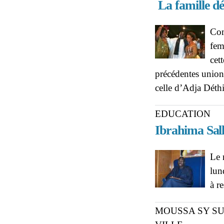
La famille d
Com
fem
cet
précédentes unions
celle d’Adja Déthi
EDUCATION
Ibrahima Sall 
Le 
lun
à r
MOUSSA SY SU