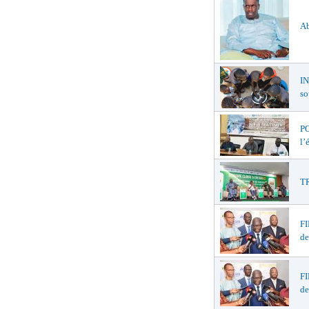
Ab
I
so
PO
l’
TR
F
de
F
de