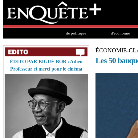
Sk
ma
co
+ de politique
+ d'economie
ÉCONOMIE-CL
Les 50 banque
ÉDITO PAR BIGUÉ BOB : Adieu
Professeur et merci pour le cinéma