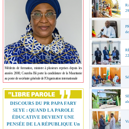
R
29
PR
de
R
22
Médecin de formation, ministre à plusieurs reprises depuis les
années 2000, Coumba Bâ porte la candidature de la Mauritanie
Sé
au poste de secrétaire générale de l'Organisation internationale
S
al
DISCOURS DU PR PAPA FARY
SEYE : QUAND LA PAROLE
ÉDUCATIVE DEVIENT UNE
Vi
PENSÉE DE LA RÉPUBLIQUE Un