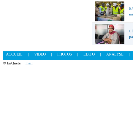
EA
mi
LÉ
pa
ACCUEIL
|
VIDEO
|
PHOTOS
|
EDITO
|
ANALYSE
|
© EnQuete+ |
mail