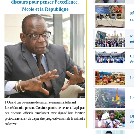
discours pour penser l’excellence,
l’école et la République
SÉ
sa
MA
mi
CO
éc
Le
Le
I. Quand une cérémonie devient un événement intellectuel
Les cérémonies passent. Certaines paroles demeurent. La plupart
des discours officiels remplissent avec dignité leur fonction
D
protocolaire avant de disparaître progressivement de la mémoire
év
collective.