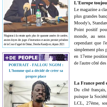
L'Europe toujour
Le magazine a clas
plus grandes banq
Moody's, Standard 
Point positif po
monde, au sens 
Magistrat à la retraite après plus de quarante années de carrière,
ancien doyen des juges d’instruction et ancien premier président
cependant que l'
de la Cour d’appel de Dakar, Demba Kandji est, depuis 2021
simplement plus 
en 17eme position
de l'autre côté de
PORTRAIT - FALLOU NGOM :
L’homme qui a décidé de créer sa
propre place
La France perd d
Du côté français,
puisque la Sociét
LCL, 27ème, sor