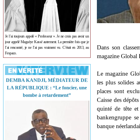
Je l’ai toujours appelé « Professeur ». Je ne crois pas avoir un
jour appelé Maguèye Kassé autrement. La première fois que je
Dans son classe
l’ai rencontré, je ne l’ai pas vraiment vu. C’était en 2013, au
Fespaco.
magazine Global Fi
Le magazine Glob
DEMBA KANDJI, MÉDIATEUR DE
les plus solides
LA RÉPUBLIQUE : “Le foncier, une
places sont excl
bombe à retardement”
Caisse des dépôts 
quinté de tête e
bankengruppe se 
banque néerlandai