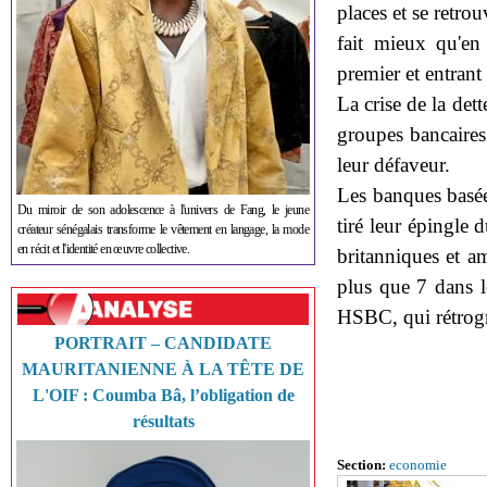
places et se retro
fait mieux qu'e
premier et entrant
La crise de la det
groupes bancaires
leur défaveur.
Les banques basée
Du miroir de son adolescence à l'univers de Fang, le jeune
tiré leur épingle 
créateur sénégalais transforme le vêtement en langage, la mode
en récit et l'identité en œuvre collective.
britanniques et am
plus que 7 dans le
HSBC, qui rétrogr
PORTRAIT – CANDIDATE
MAURITANIENNE À LA TÊTE DE
L'OIF : Coumba Bâ, l’obligation de
résultats
Section:
economie