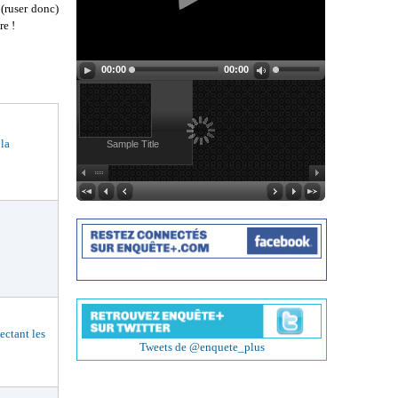
 (ruser donc)
re !
00:00
00:00
 la
Sample Title
ctant les
Tweets de @enquete_plus