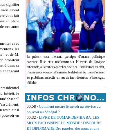
our signifier
 Pareillement
vre vous fait
mis en place
de cet autre
mmenter avec
mmentons les
e‘’ et de M.
Le présent essai n’entend participer d’aucune polémique
 de prosateur
partisane. Il se situe résolument sur le terrain de l’analyse
ntré dans sa
rationnelle, à l’écart des querelles oiseuses. L’intellectuel, en effet,
en changeant
n’a pas pour vocation d’alimenter le débat stérile, mais d’éclairer
les problèmes collectifs en vue de leur résolution. S’interroger,
réfléchir,
présidentiel
d intérêt, le
onné absent‘’
’assurément,
00:58
-
Comment mettre le savoir au service du
n reste ainsi
pouvoir au Sénégal ?
e pouvoir en
00:32
-
LIVRE DE OUMAR DEMBA BA, LES
MOTS FAÇONNENT LE MONDE : DISCOURS
ET DIPLOMATIE Des paroles, des mots et une