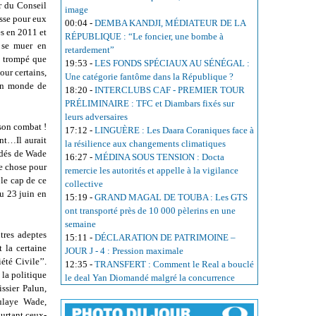
ur du Conseil
image
asse pour eux
00:04
-
DEMBA KANDJI, MÉDIATEUR DE LA
es en 2011 et
RÉPUBLIQUE : “Le foncier, une bombe à
 se muer en
retardement”
é trompé que
19:53
-
LES FONDS SPÉCIAUX AU SÉNÉGAL :
our certains,
Une catégorie fantôme dans la République ?
s un monde de
18:20
-
INTERCLUBS CAF - PREMIER TOUR
PRÉLIMINAIRE : TFC et Diambars fixés sur
leurs adversaires
 son combat !
17:12
-
LINGUÈRE : Les Daara Coraniques face à
int…Il aurait
la résilience aux changements climatiques
fidés de Wade
16:27
-
MÉDINA SOUS TENSION : Docta
ne chose pour
remercie les autorités et appelle à la vigilance
 le cap de ce
collective
au 23 juin en
15:19
-
GRAND MAGAL DE TOUBA : Les GTS
ont transporté près de 10 000 pèlerins en une
semaine
tres adeptes
15:11
-
DÉCLARATION DE PATRIMOINE –
 la certaine
JOUR J - 4 : Pression maximale
té Civile’’.
12:35
-
TRANSFERT : Comment le Real a bouclé
 la politique
le deal Yan Diomandé malgré la concurrence
ssier Palun,
ulaye Wade,
urtant ceux-