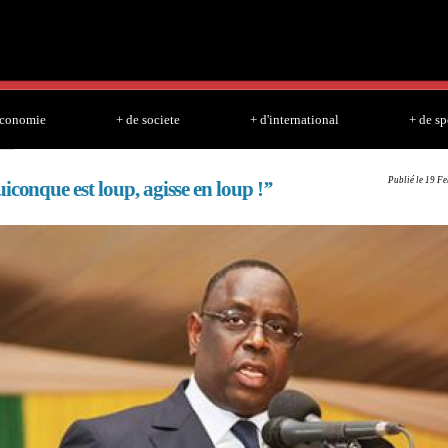
Skip to
main
content
economie
+ de societe
+ d'international
+ de sp
Publié le 19 Fe
iconque est loup, agisse en loup !’’