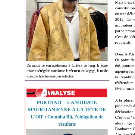
Mais c’est t
constitution
ou une délic
2012. On v
accusateur 
par sa propr
c’est de s’ê
roublards.
Donc le Pds 
Or, point de
Du miroir de son adolescence à l'univers de Fang, le jeune
été, pourtan
créateur sénégalais transforme le vêtement en langage, la mode
arpenter les
en récit et l'identité en œuvre collective.
la Républiqu
référendum d
février-mars 
A la place,
PORTRAIT – CANDIDATE
proclamés d
MAURITANIENNE À LA TÊTE DE
déclaration
L'OIF : Coumba Bâ, l’obligation de
C’est des ‘’
alors ? Qu’
résultats
Boubacar G
Amadou Sall