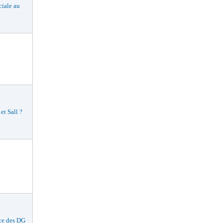
ciale au
t Sall ?
ce des DG