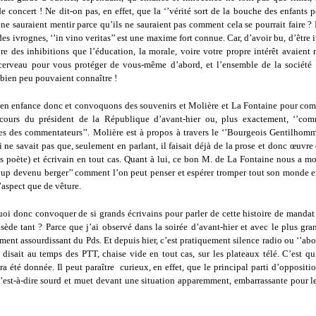
 concert ! Ne dit-on pas, en effet, que la ‘’vérité sort de la bouche des enfants p
ne sauraient mentir parce qu’ils ne sauraient pas comment cela se pourrait faire ?
des ivrognes, ‘’in vino veritas’’ est une maxime fort connue. Car, d’avoir bu, d’être i
re des inhibitions que l’éducation, la morale, voire votre propre intérêt avaient 
cerveau pour vous protéger de vous-même d’abord, et l’ensemble de la société 
 bien peu pouvaient connaître !
n enfance donc et convoquons des souvenirs et Molière et La Fontaine pour co
cours du président de la République d’avant-hier ou, plus exactement, ‘’co
s des commentateurs’’. Molière est à propos à travers le ‘’Bourgeois Gentilhomm
 ne savait pas que, seulement en parlant, il faisait déjà de la prose et donc œuvre
s poète) et écrivain en tout cas. Quant à lui, ce bon M. de La Fontaine nous a mo
loup devenu berger’’ comment l’on peut penser et espérer tromper tout son monde 
’aspect que de vêture.
oi donc convoquer de si grands écrivains pour parler de cette histoire de mandat 
ède tant ? Parce que j’ai observé dans la soirée d’avant-hier et avec le plus gran
iment assourdissant du Pds. Et depuis hier, c’est pratiquement silence radio ou ‘’ab
disait au temps des PTT, chaise vide en tout cas, sur les plateaux télé. C’est qu
a été donnée. Il peut paraître curieux, en effet, que le principal parti d’oppositio
 c’est-à-dire sourd et muet devant une situation apparemment, embarrassante pour l