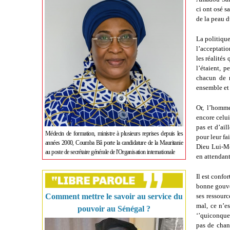
ci ont osé s
de la peau d
La politique
l’acceptatio
les réalités 
l’étaient, 
chacun de r
ensemble et 
Or, l’homme
encore celui
pas et d’ail
Médecin de formation, ministre à plusieurs reprises depuis les
pour leur fa
années 2000, Coumba Bâ porte la candidature de la Mauritanie
Dieu Lui-Mêm
au poste de secrétaire générale de l'Organisation internationale
en attendant
Il est confo
bonne gouve
Comment mettre le savoir au service du
ses ressourc
mal, ce n’e
pouvoir au Sénégal ?
‘’quiconque 
pas de chang