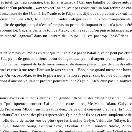
rès intelligent au contraire, très fin et astucieux ! Car une bataille politique auto
nel et d’un prétendu ‘’wax waxeet’’ ne pouvait pas constituer un bon terrain de ch
ieuse tasse de thé ! Car là, ils (Wade et le Pds) n’ont déjà que trop donné eux-mêm
errait mal, en effet, le champion toutes catégories de tous les manquements
public de quelqu’un qui n’est même pas un primo-délinquant et qui n’a jamais ét
e bonne foi. Car, à la vérité, le tort de Macky Sall, le seul qu’on puisse lui imputer, p
tre montré ‘’agneau’’ dans un univers de ‘’loups’’ : il est par trop ‘’cash’’ dan
n’en sera pas, du moins en tant que tel : ce n’est pas sa bataille, ce ne peut pas être
 Pds, point de gros bataillons, point de logistique, point d’argent, point, point po
t, du dernier piquant de la dernière ironie et du dernier plaisant que de voir des af
 rues et crier à tue-tête : Haro sur le wax waxeet… Bon, c’est quand même une bon
e. On va, peut-être, éviter le pire à notre nation et passer, sans trop de dommages,
ont d’aucuns voulaient profiter pour faire leur 23 juin. Il n’y aura pas un nouve
!
 nous avons eu et nous aurons une grande offensive des ‘’bien-pensants’’, et au
u ‘’politiquement correct. J’ai entendu, entre autres, Me Mame Adama Guèye et
 du Professeur Mbodji membres tous deux de ce qu’il convient d’appeler la ‘’Socié
sachants’’ et ils sont des plus respectables. Que ne font-ils pas et tout simplement de
ont-ils donc de moins -ou de plus- que les Lamine Guèye, Valdiodio Ndiaye, Boi
uèye, Babacar Niang, Babacar Sèye, Doudou Thiam, Doudou Ndoye, Abdo
, Ousmane Sèye et j’en passe et pas des moindres sinon des meilleurs ! Quoi et po