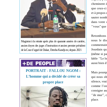
cheminent de
que ceux-ci 
et à propos 
sauter nomb
dans votre 
‘’vous’’ que
Retombons e
nous le dis
Magistrat à la retraite après plus de quarante années de carrière,
commentaire
ancien doyen des juges d’instruction et ancien premier président
Jourdain qui
de la Cour d’appel de Dakar, Demba Kandji est, depuis 2021
(même si pa
fable ‘’Le 
aussi bien d
PORTRAIT - FALLOU NGOM :
Mais pourqu
L’homme qui a décidé de créer sa
qui nous obs
silence, vra
propre place
comme l’on 
consigne aur
‘’de mur’’,
place.