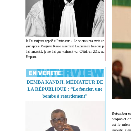
Je l’ai toujours appelé « Professeur ». Je ne crois pas avoir un
jour appelé Maguèye Kassé autrement. La première fois que je
l’ai rencontré, je ne l’ai pas vraiment vu. C’était en 2013, au
Fespaco.
DEMBA KANDJI, MÉDIATEUR DE
LA RÉPUBLIQUE : “Le foncier, une
bombe à retardement”
Retomber en 
propos et on
est le mien
imputé, j’a