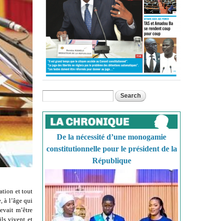
Search
Search form
De la nécessité d’une monogamie
constitutionnelle pour le président de la
République
ation et tout
, à l’âge qui
evait m’être
ls vivent et