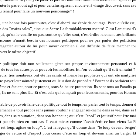
auter le pas et ont agi et pour certains agissent encore et à visage découvert, sans avoi
u renard pour faire un nouveau personnage’’ !
, une bonne fois pour toutes, c’est d’abord une école de courage. Parce qu’elle est,
n des ‘’mains sales’’, ainsi que Sartre l’a formidablement montré. C’est l’art aussi
qui, qu’on le veuille ou pas, sont ce qu’elles sont, c’est-à-dire rarement très brillante
personne n’aurait besoin des hommes politiques pour ne pas parler des politiciens.
egarder autour de lui pour savoir combien il est difficile de faire marcher t
vers le même objectif.
 politique doit non seulement gérer son propre environnement personnel et f
 de tous les autres pour pouvoir les mobiliser. Et l’on voudrait qu’il soit un saint ? 
leurs, très nombreux ont été les saints et même les prophètes qui ont été martyris
ire payer leur sainteté justement ou leur don de prophète ! Pourtant ils parlaient t
e et étaient, pour ce propos, sous Sa haute protection. Ils sont tous au Paradis p
, ils ne sont plus là…Et c’est cela qui comptait pour leurs ennemis, pour les Homme
rtable de pouvoir faire de la politique tout le temps, en parler tout le temps, donner 
rnance à tout propos sans jamais vouloir s’engager soi-même dans sa vie, dans sa f
es, dans sa réputation, dans son honneur ; oui c’est ‘’cool’’ et jouissif peut-être mais
st pas très bien en tout cas. Il vaut mieux comme l’avait écrit ce bon vieux La F
est loup, agisse en loup’’. C’est la leçon qu’il donne dans ‘’le loup devenu berger’’.
er de vêture et d’aspect pour cesser d’être un loup et devenir ainsi un berger. Et