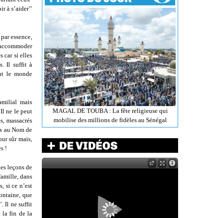
r à s’aider’’
 par essence,
 d’accommoder
s car si elles
 Il suffit à
out le monde
amilial mais
MAGAL DE TOUBA : La fête religieuse qui
Il ne le peut
mobilise des millions de fidèles au Sénégal
és, massacrés
ous au Nom de
our sûr mais,
s !
des leçons de
amille, dans
, si ce n’est
ontaine, que
 Il ne suffit
 la fin de la