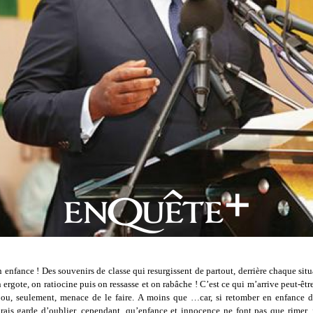
enfance ! Des souvenirs de classe qui resurgissent de partout, derrière chaque situ
 ergote, on ratiocine puis on ressasse et on rabâche ! C’est ce qui m’arrive peut-être
 ou, seulement, menace de le faire. A moins que …car, si retomber en enfance d
urais garde d’oublier, cependant, qu’enfance et innocence ne font pas que rimer, i