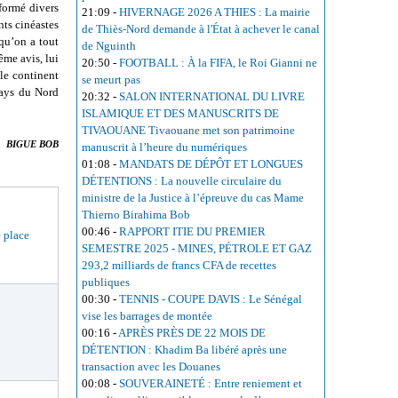
formé divers
21:09
-
HIVERNAGE 2026 A THIES : La mairie
nts cinéastes
de Thiès-Nord demande à l'État à achever le canal
qu’on a tout
de Nguinth
ême avis, lui
20:50
-
FOOTBALL : À la FIFA, le Roi Gianni ne
 le continent
se meurt pas
pays du Nord
20:32
-
SALON INTERNATIONAL DU LIVRE
ISLAMIQUE ET DES MANUSCRITS DE
TIVAOUANE Tivaouane met son patrimoine
BIGUE BOB
manuscrit à l’heure du numériques
01:08
-
MANDATS DE DÉPÔT ET LONGUES
DÉTENTIONS : La nouvelle circulaire du
ministre de la Justice à l’épreuve du cas Mame
Thierno Birahima Bob
00:46
-
RAPPORT ITIE DU PREMIER
 place
SEMESTRE 2025 - MINES, PÉTROLE ET GAZ
293,2 milliards de francs CFA de recettes
publiques
00:30
-
TENNIS - COUPE DAVIS : Le Sénégal
vise les barrages de montée
00:16
-
APRÈS PRÈS DE 22 MOIS DE
DÉTENTION : Khadim Ba libéré après une
transaction avec les Douanes
00:08
-
SOUVERAINETÉ : Entre reniement et