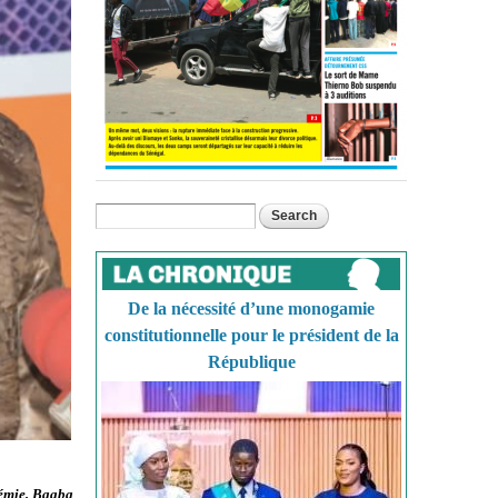
Search
Search form
De la nécessité d’une monogamie
constitutionnelle pour le président de la
République
démie, Baaba