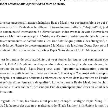
ce et demande aux Africains d’en faire de même.
iverses questions, l’artiste sénégalais Baaba Maal n’est pas insensible à ce qui s
ssacre de 136 Peuls dans le village d’Ogassadougou l’affecte. ‘’Aujourd’hui, je
 la communauté internationale d’élever la voix. Nous avons le devoir d’élever la 
sse au Mali ne se répète plus. L’Afrique a d’autres priorités que de faire la guerr
es communautés se battent entre elles. Une bataille qui profite à des étrangers’’, a
rs de la conférence de presse organisée à la Maison de la culture Douta Seck pour
Académie. Une initiative du réalisateur Papis Niang du label Art Bi Management.
est le parrain de cette académie qui veut former les jeunes qui souhaitent évo
effet, Full Art Académie veut apprendre à des jeunes la prise de vue, de son, l
s métiers du cinéma’’. Papis Niang veut ainsi ‘’apporter sa contribution pour u
ages sur le petit écran, la toile et au cinéma’’. Il veut que ‘’ce projet soit une opp
énégalais et Africains désireux d’embrasser une carrière dans les métiers de l’audi
énéficier d’une formation de qualité’’. Lui et le parrain Baaba Maal, dont le cho
ès dans ‘’Black Panther’’, pensent que l’un des principaux problèmes du 7e art séné
ormation.
regarde les films, les choses n’ont pas trop changé’’, souligne Papis Niang. ‘’L
tre à la hauteur des acteurs et réalisateurs de ‘Black Panther’, s’ils étaient formés’’,