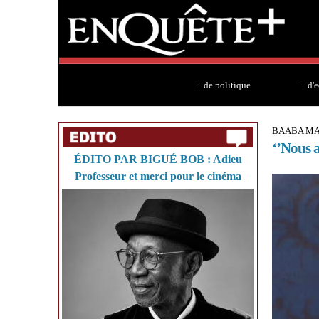
+ de politique
+ d'
BAABA MA
‘’Nous a
ÉDITO PAR BIGUÉ BOB : Adieu
Professeur et merci pour le cinéma