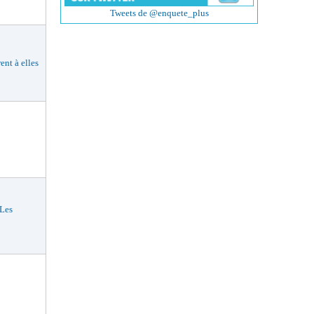
Tweets de @enquete_plus
nt à elles
Les