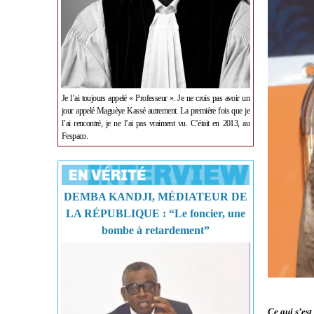
Je l’ai toujours appelé « Professeur ». Je ne crois pas avoir un
jour appelé Maguèye Kassé autrement. La première fois que je
l’ai rencontré, je ne l’ai pas vraiment vu. C’était en 2013, au
Fespaco.
DEMBA KANDJI, MÉDIATEUR DE
LA RÉPUBLIQUE : “Le foncier, une
bombe à retardement”
Ce qui s’es