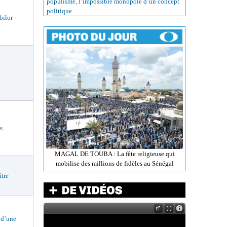
populisme, l’impossible monopole d’un concept
politique
bilor
s
MAGAL DE TOUBA : La fête religieuse qui
mobilise des millions de fidèles au Sénégal
tre
 d’une