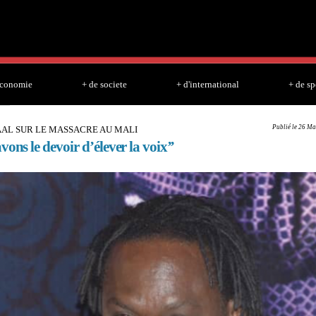
Skip to
main
content
economie
+ de societe
+ d'international
+ de sp
Publié le 26 Ma
AL SUR LE MASSACRE AU MALI
vons le devoir d’élever la voix’’