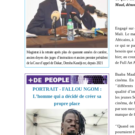
Maal, dénon
Engagé sur d
Mali. Le ma
Africains, à
ce qui se pa
besoin que d
Magistrat à la retraite après plus de quarante années de carrière,
hier, au cou
ancien doyen des juges d’instruction et ancien premier président
de Full Art 
de la Cour d’appel de Dakar, Demba Kandji est, depuis 2021
Baaba Maal 
cinéma. En 
‘’différent
PORTRAIT - FALLOU NGOM :
qualité d’im
L’homme qui a décidé de créer sa
les jeunes S
cinéma, de b
propre place
par son succ
manque de f
‘’Quand on 
pourraient ê