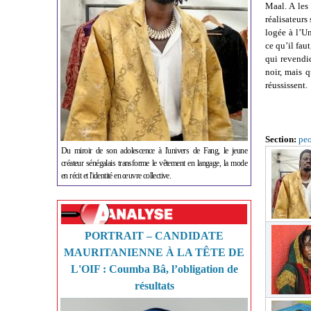
Maal. A les
réalisateurs
logée à l’U
ce qu’il fau
qui revendiq
noir, mais 
réussissent.
Section:
pe
Du miroir de son adolescence à l'univers de Fang, le jeune
créateur sénégalais transforme le vêtement en langage, la mode
en récit et l'identité en œuvre collective.
PORTRAIT – CANDIDATE
MAURITANIENNE À LA TÊTE DE
L'OIF : Coumba Bâ, l’obligation de
résultats