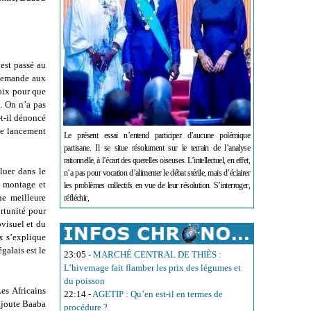
’est passé au
 demande aux
voix pour que
e. On n’a pas
-t-il dénoncé
 le lancement
Le présent essai n’entend participer d’aucune polémique
partisane. Il se situe résolument sur le terrain de l’analyse
rationnelle, à l’écart des querelles oiseuses. L’intellectuel, en effet,
luer dans le
n’a pas pour vocation d’alimenter le débat stérile, mais d’éclairer
e montage et
les problèmes collectifs en vue de leur résolution. S’interroger,
ne meilleure
réfléchir,
ortunité pour
ovisuel et du
ix s’explique
galais est le
23:05
-
MARCHÉ CENTRAL DE THIÈS :
L’hivernage fait flamber les prix des légumes et
du poisson
es Africains
22:14
-
AGETIP : Qu’en est-il en termes de
 ajoute Baaba
procédure ?