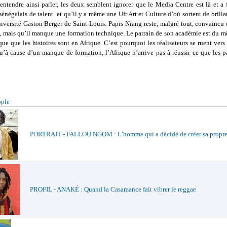
 entendre ainsi parler, les deux semblent ignorer que le Media Centre est là et a 
 sénégalais de talent et qu’il y a même une Ufr Art et Culture d’où sortent de brilla
niversité Gaston Berger de Saint-Louis. Papis Niang reste, malgré tout, convaincu 
t, mais qu’il manque une formation technique. Le parrain de son académie est du m
ue que les histoires sont en Afrique. C’est pourquoi les réalisateurs se ruent vers
qu’à cause d’un manque de formation, l’Afrique n’arrive pas à réussir ce que les 
ople
PORTRAIT - FALLOU NGOM : L’homme qui a décidé de créer sa propre
PROFIL - ANAKÉ : Quand la Casamance fait vibrer le reggae