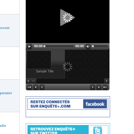
uvent
00:00
00:00
Sample Title
premier
ladie