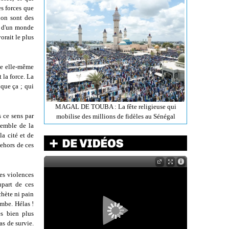
es forces que
ion sont des
ie d'un monde
orait le plus
le elle-même
 la force. La
 que ça ; qui
MAGAL DE TOUBA : La fête religieuse qui
s ce sens par
mobilise des millions de fidèles au Sénégal
semble de la
la cité et de
ehors de ces
des violences
upart de ces
chète ni pain
ombe. Hélas !
es bien plus
as de survie.