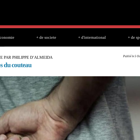
Skip to
main
content
economie
+ de societe
+ d'international
+ de sp
Publié le 5 O
 PAR PHILIPPE D’ALMEIDA
s du couteau