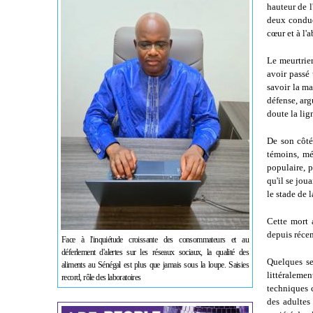
hauteur de l
deux conduc
cœur et à l'
Le meurtrier
avoir passé 
savoir la ma
défense, arg
doute la lig
De son côté
témoins, mé
populaire, p
qu'il se jou
le stade de 
Cette mort 
depuis réce
Face à l'inquiétude croissante des consommateurs et au
déferlement d'alertes sur les réseaux sociaux, la qualité des
Quelques se
aliments au Sénégal est plus que jamais sous la loupe. Saisies
littéralemen
record, rôle des laboratoires
techniques c
des adultes