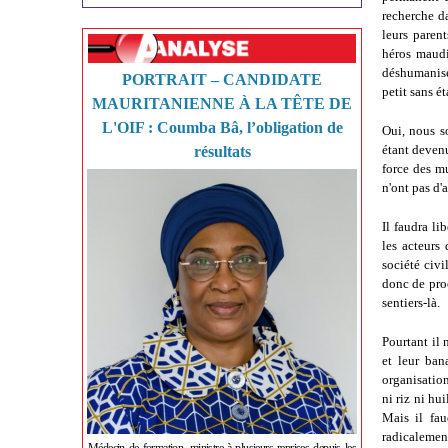
recherche da
leurs paren
héros maudit
déshumanisé 
PORTRAIT – CANDIDATE
petit sans é
MAURITANIENNE À LA TÊTE DE
L'OIF : Coumba Bâ, l’obligation de
Oui, nous s
étant devenu
résultats
force des mu
n'ont pas d'
Il faudra li
les acteurs
société civi
donc de pro
sentiers-là.
Pourtant il 
et leur ban
organisation
ni riz ni hu
Mais il fau
radicalement