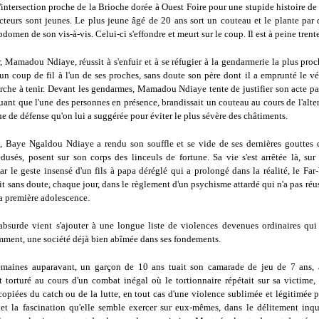
'intersection proche de la Brioche dorée à Ouest Foire pour une stupide histoire de 
teurs sont jeunes. Le plus jeune âgé de 20 ans sort un couteau et le plante par 
abdomen de son vis-à-vis. Celui-ci s'effondre et meurt sur le coup. Il est à peine trent
, Mamadou Ndiaye, réussit à s'enfuir et à se réfugier à la gendarmerie la plus pro
un coup de fil à l'un de ses proches, sans doute son père dont il a emprunté le v
rche à tenir. Devant les gendarmes, Mamadou Ndiaye tente de justifier son acte pa
uant que l'une des personnes en présence, brandissait un couteau au cours de l'alte
ne de défense qu'on lui a suggérée pour éviter le plus sévère des châtiments.
, Baye Ngaldou Ndiaye a rendu son souffle et se vide de ses dernières gouttes 
dusés, posent sur son corps des linceuls de fortune. Sa vie s'est arrêtée là, sur 
ar le geste insensé d'un fils à papa déréglé qui a prolongé dans la réalité, le Fa
ait sans doute, chaque jour, dans le règlement d'un psychisme attardé qui n'a pas réus
la première adolescence.
absurde vient s'ajouter à une longue liste de violences devenues ordinaires qui
mment, une société déjà bien abîmée dans ses fondements.
maines auparavant, un garçon de 10 ans tuait son camarade de jeu de 7 ans, a
t torturé au cours d'un combat inégal où le tortionnaire répétait sur sa victime, 
opiées du catch ou de la lutte, en tout cas d'une violence sublimée et légitimée p
 et la fascination qu'elle semble exercer sur eux-mêmes, dans le délitement inqu