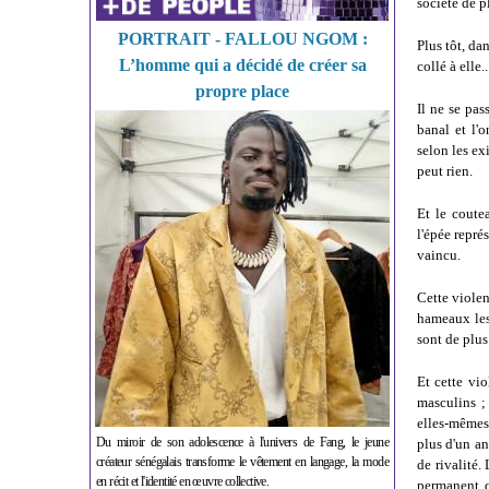
société de p
PORTRAIT - FALLOU NGOM :
Plus tôt, da
L’homme qui a décidé de créer sa
collé à elle.
propre place
Il ne se pa
banal et l'
selon les ex
peut rien.
Et le coute
l'épée repré
vaincu.
Cette violen
hameaux les 
sont de plus
Et cette vi
masculins ; 
elles-mêmes 
Du miroir de son adolescence à l'univers de Fang, le jeune
plus d'un a
créateur sénégalais transforme le vêtement en langage, la mode
de rivalité.
en récit et l'identité en œuvre collective.
permanent q