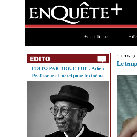
+ de politique
+ d'
CHRONIQUE
Le temp
ÉDITO PAR BIGUÉ BOB : Adieu
Professeur et merci pour le cinéma