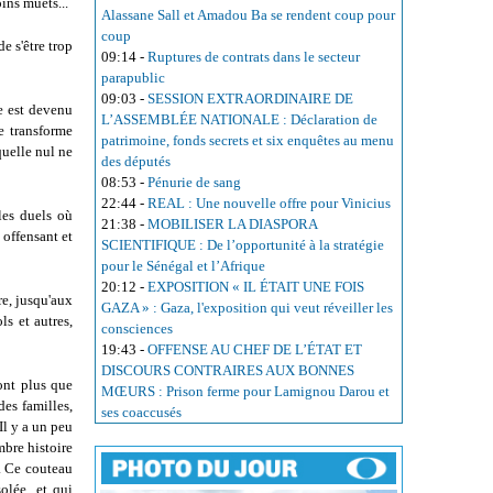
ins muets...
Alassane Sall et Amadou Ba se rendent coup pour
coup
e s'être trop
09:14
-
Ruptures de contrats dans le secteur
parapublic
09:03
-
SESSION EXTRAORDINAIRE DE
e est devenu
L’ASSEMBLÉE NATIONALE : Déclaration de
e transforme
patrimoine, fonds secrets et six enquêtes au menu
quelle nul ne
des députés
08:53
-
Pénurie de sang
22:44
-
REAL : Une nouvelle offre pour Vinicius
les duels où
21:38
-
MOBILISER LA DIASPORA
 offensant et
SCIENTIFIQUE : De l’opportunité à la stratégie
pour le Sénégal et l’Afrique
20:12
-
EXPOSITION « IL ÉTAIT UNE FOIS
re, jusqu'aux
GAZA » : Gaza, l'exposition qui veut réveiller les
ls et autres,
consciences
19:43
-
OFFENSE AU CHEF DE L’ÉTAT ET
DISCOURS CONTRAIRES AUX BONNES
ont plus que
MŒURS : Prison ferme pour Lamignou Darou et
des familles,
ses coaccusés
Il y a un peu
bre histoire
.. Ce couteau
olée, et qui