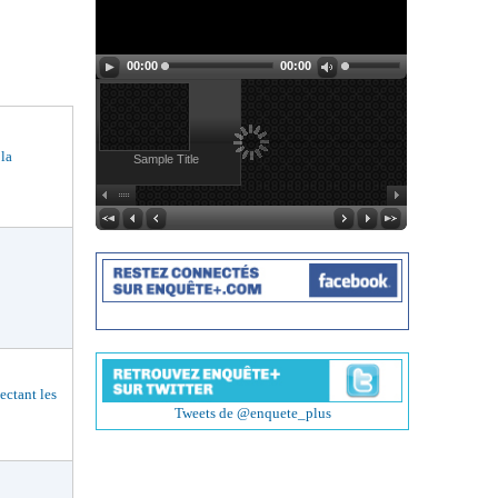
00:00
00:00
 la
Sample Title
ctant les
Tweets de @enquete_plus