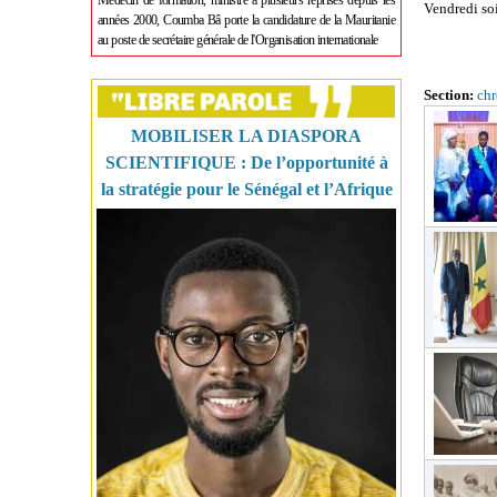
Médecin de formation, ministre à plusieurs reprises depuis les
Vendredi soi
années 2000, Coumba Bâ porte la candidature de la Mauritanie
au poste de secrétaire générale de l'Organisation internationale
Section:
ch
MOBILISER LA DIASPORA
SCIENTIFIQUE : De l’opportunité à
la stratégie pour le Sénégal et l’Afrique