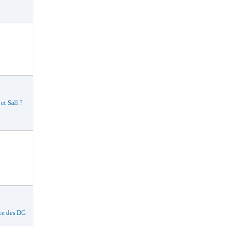
t Sall ?
ce des DG