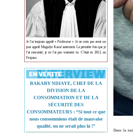
Je l’ai toujours appelé « Professeur ». Je ne crois pas avoir un
jour appelé Maguèye Kassé autrement. La première fois que je
l’ai rencontré, je ne l’ai pas vraiment vu. C’était en 2013, au
Fespaco.
BAKARY NDIAYE, CHEF DE LA
DIVISION DE LA
CONSOMMATION ET DE LA
SÉCURITÉ DES
CONSOMMATEURS : “Si tout ce que
nous consommions était de mauvaise
qualité, on ne serait plus là !”
Dans la nui