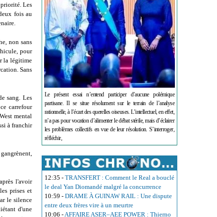
priorité. Les
deux fois au
enaire.
che, non sans
éhicule, pour
r la légitime
rcation. Sans
Le présent essai n’entend participer d’aucune polémique
de sang. Les
partisane. Il se situe résolument sur le terrain de l’analyse
ce carrefour
rationnelle, à l’écart des querelles oiseuses. L’intellectuel, en effet,
r-West mental
n’a pas pour vocation d’alimenter le débat stérile, mais d’éclairer
si à franchir
les problèmes collectifs en vue de leur résolution. S’interroger,
réfléchir,
 gangrènent,
12:35
-
TRANSFERT : Comment le Real a bouclé
près l'avoir
le deal Yan Diomandé malgré la concurrence
les prises et
10:59
-
DRAME À GUINAW RAIL : Une dispute
ar le silence
entre deux frères vire à un meurtre
iétant d'une
10:06
-
AFFAIRE ASER–AEE POWER : Thierno