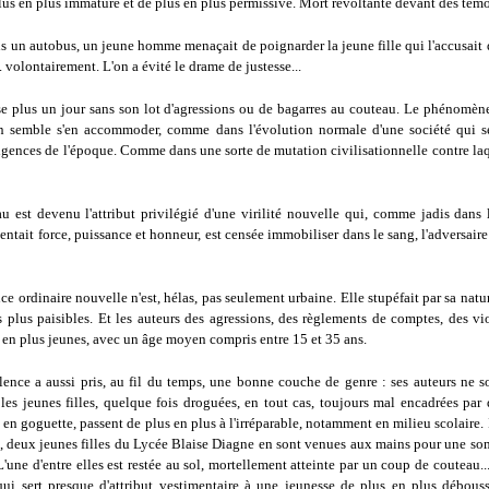
lus en plus immature et de plus en plus permissive. Mort révoltante devant des témo
ns un autobus, un jeune homme menaçait de poignarder la jeune fille qui l'accusait d
.. volontairement. L'on a évité le drame de justesse...
sse plus un jour sans son lot d'agressions ou de bagarres au couteau. Le phénomèn
on semble s'en accommoder, comme dans l'évolution normale d'une société qui s
igences de l'époque. Comme dans une sorte de mutation civilisationnelle contre la
au est devenu l'attribut privilégié d'une virilité nouvelle qui, comme jadis dans 
sentait force, puissance et honneur, est censée immobiliser dans le sang, l'adversaire
ce ordinaire nouvelle n'est, hélas, pas seulement urbaine. Elle stupéfait par sa natu
plus paisibles. Et les auteurs des agressions, des règlements de comptes, des vio
 en plus jeunes, avec un âge moyen compris entre 15 et 35 ans.
olence a aussi pris, au fil du temps, une bonne couche de genre : ses auteurs ne s
les jeunes filles, quelque fois droguées, en tout cas, toujours mal encadrées par 
en goguette, passent de plus en plus à l'irréparable, notamment en milieu scolaire. 
n, deux jeunes filles du Lycée Blaise Diagne en sont venues aux mains pour une som
 L'une d'entre elles est restée au sol, mortellement atteinte par un coup de couteau.
ui sert presque d'attribut vestimentaire à une jeunesse de plus en plus débouss