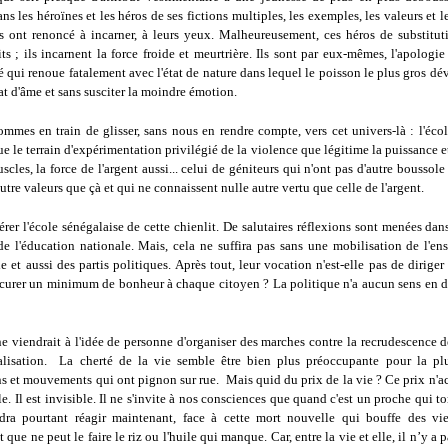
ns les héroïnes et les héros de ses fictions multiples, les exemples, les valeurs et l
ts ont renoncé à incarner, à leurs yeux. Malheureusement, ces héros de substitut
s ; ils incarnent la force froide et meurtrière. Ils sont par eux-mêmes, l'apolog
qui renoue fatalement avec l'état de nature dans lequel le poisson le plus gros dév
tat d'âme et sans susciter la moindre émotion.
ommes en train de glisser, sans nous en rendre compte, vers cet univers-là : l'éco
e le terrain d'expérimentation privilégié de la violence que légitime la puissance et
scles, la force de l'argent aussi... celui de géniteurs qui n'ont pas d'autre boussole
autre valeurs que çà et qui ne connaissent nulle autre vertu que celle de l'argent.
bérer l'école sénégalaise de cette chienlit. De salutaires réflexions sont menées dan
 de l'éducation nationale. Mais, cela ne suffira pas sans une mobilisation de l'en
le et aussi des partis politiques. Après tout, leur vocation n'est-elle pas de diriger 
curer un minimum de bonheur à chaque citoyen ? La politique n'a aucun sens en d
ne viendrait à l'idée de personne d'organiser des marches contre la recrudescence 
alisation. La cherté de la vie semble être bien plus préoccupante pour la pl
s et mouvements qui ont pignon sur rue. Mais quid du prix de la vie ? Ce prix n'a
ile. Il est invisible. Il ne s'invite à nos consciences que quand c'est un proche qui t
dra pourtant réagir maintenant, face à cette mort nouvelle qui bouffe des vi
 que ne peut le faire le riz ou l'huile qui manque. Car, entre la vie et elle, il n’y a p