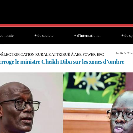
Skip to
main
content
economie
+ de societe
+ d'international
+ de sp
Publié le 16 J
'ÉLECTRIFICATION RURALE ATTRIBUÉ À AEE POWER EPC
rroge le ministre Cheikh Diba sur les zones d’ombre