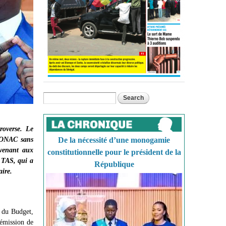
Search
Search form
roverse. Le
 SONAC sans
De la nécessité d’une monogamie
evenant aux
constitutionnelle pour le président de la
n TAS, qui a
République
aire.
t du Budget,
'émission de