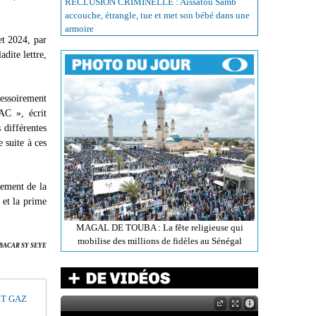
RÉCLUSION CRIMINELLE : Aissatou Samb
accouche, étrangle, tue et met son bébé dans une
armoire
et 2024, par
adite lettre,
cessoirement
AC », écrit
 différentes
 suite à ces
iement de la
 et la prime
MAGAL DE TOUBA : La fête religieuse qui
mobilise des millions de fidèles au Sénégal
BACAR SY SEYE
ET GAZ