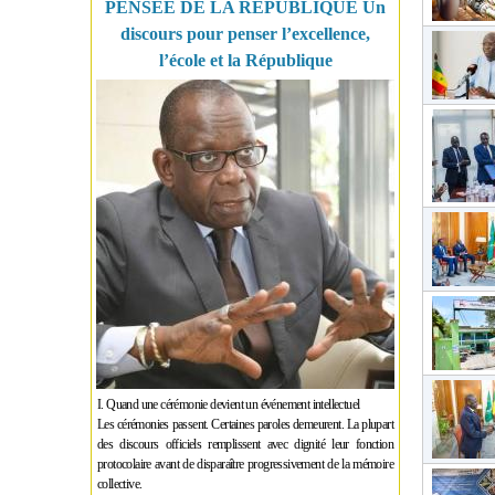
PENSÉE DE LA RÉPUBLIQUE Un
discours pour penser l’excellence,
l’école et la République
I. Quand une cérémonie devient un événement intellectuel
Les cérémonies passent. Certaines paroles demeurent. La plupart
des discours officiels remplissent avec dignité leur fonction
protocolaire avant de disparaître progressivement de la mémoire
collective.