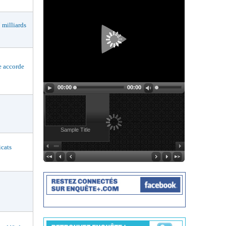
milliards
 accorde
00:00
00:00
Sample Title
cats