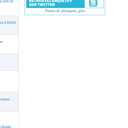
 défi de
Tweets de @enquete_plus
s à 629,6
ur
ionaux
t Kolda