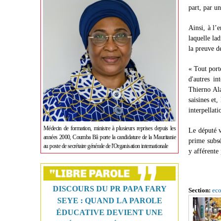
part, par u
Ainsi, à l’
laquelle lad
la preuve 
« Tout port
d'autres i
Thierno Ala
saisines et
interpellati
Médecin de formation, ministre à plusieurs reprises depuis les
Le député v
années 2000, Coumba Bâ porte la candidature de la Mauritanie
prime subsé
au poste de secrétaire générale de l'Organisation internationale
y afférent
DISCOURS DU PR PAPA FARY
Section:
ec
SEYE : QUAND LA PAROLE
ÉDUCATIVE DEVIENT UNE