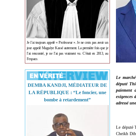
Je l’ai toujours appelé « Professeur ». Je ne crois pas avoir un
jour appelé Maguèye Kassé autrement. La première fois que je
l’ai rencontré, je ne l’ai pas vraiment vu. C’était en 2013, au
Fespaco.
Le marché 
député Thi
DEMBA KANDJI, MÉDIATEUR DE
paiement d
LA RÉPUBLIQUE : “Le foncier, une
exigences d
bombe à retardement”
adressé une
Le député T
Cheikh Diba