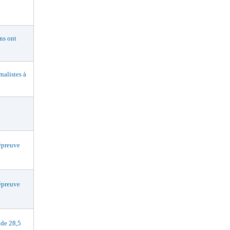
s ont
alistes à
preuve
preuve
de 28,5