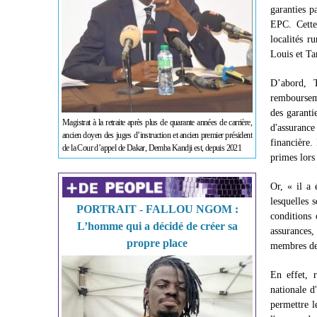
garanties 
EPC. Cette 
localités r
Louis et Ta
D’abord, 
rembourseme
des garanti
Magistrat à la retraite après plus de quarante années de carrière,
d'assuranc
ancien doyen des juges d’instruction et ancien premier président
financière.
de la Cour d’appel de Dakar, Demba Kandji est, depuis 2021
primes lors 
Or, « il a
lesquelles 
PORTRAIT - FALLOU NGOM :
conditions 
L’homme qui a décidé de créer sa
assurances
propre place
membres de
En effet, 
nationale d
permettre l