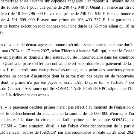
 démarrage et de l'avance sur dépenses engagées. Par rapport à l’avance de d
 de 18 366 796 F pour une prime de 240 472 948 F. Quant à l'avance au titre 
lle est de 18 366 796 000 F avec une prime de 240 472 948 F. Pour la bonne e
 de 4 591 699 000 F avec une prime de 106 400 737 F. Les garanties d
et de bonne exécution sont données pour une durée de 36 mois allant du 18 m
27.
ies d’avance de démarrage et de bonne exécution sont données pour une durée
8 mars 2024 au 17 mars 2027, selon Thierno Alassane Sall, qui, citant le Cod
e est payable au domicile de l'assureur ou de l'intermédiaire dans les conditio
41. Quant à la prise d'effet du contrat, elle est subordonnée au paiement de la 
r. « Il est interdit aux entreprises d'assurance, sous peine des sanctions prévues
scrire un contrat d'assurance dont la prime n'est pas payée ou de renouvele
 dont la prime n'a pas été payée », écrit TAS. D'après lui, « l'article 7 de
res du Contrat d'Assurance qui lie SONAC à AEE POWER EPC stipule que l'inté
ue à la délivrance des actes ».
re, « le paiement desdites primes n'était pas effectif au moment de l'émission d
îné le déclenchement du paiement de la somme de 56 000 000 d'euros, si l'o
ptables et à la date du virement de ladite prime sur le compte SONAC ouve
a SGSN ». Cette situation, dit-il, a fait l'objet d'une dénonciation de la part d
Sénégal, auprès de l'ARCOP, par correspondance en date du 29 août 2024 