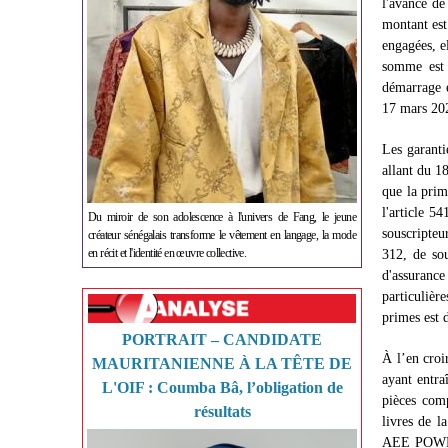
l'avance de
montant est
engagées, e
somme est
démarrage 
17 mars 20
Les garant
allant du 1
que la prim
l'article 5
Du miroir de son adolescence à l'univers de Fang, le jeune
souscripteu
créateur sénégalais transforme le vêtement en langage, la mode
en récit et l'identité en œuvre collective.
312, de sou
d'assurance
particuliè
primes est d
PORTRAIT – CANDIDATE
À l’en croi
MAURITANIENNE À LA TÊTE DE
ayant entra
L'OIF : Coumba Bâ, l’obligation de
pièces com
résultats
livres de l
AEE POWER 