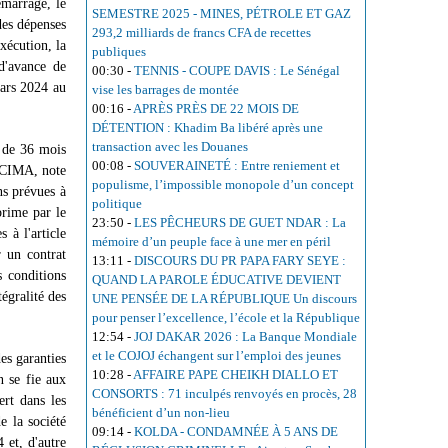
émarrage, le
SEMESTRE 2025 - MINES, PÉTROLE ET GAZ
des dépenses
293,2 milliards de francs CFA de recettes
xécution, la
publiques
'avance de
00:30
-
TENNIS - COUPE DAVIS : Le Sénégal
ars 2024 au
vise les barrages de montée
00:16
-
APRÈS PRÈS DE 22 MOIS DE
DÉTENTION : Khadim Ba libéré après une
transaction avec les Douanes
 de 36 mois
00:08
-
SOUVERAINETÉ : Entre reniement et
e CIMA, note
populisme, l’impossible monopole d’un concept
ns prévues à
politique
prime par le
23:50
-
LES PÊCHEURS DE GUET NDAR : La
 à l'article
mémoire d’un peuple face à une mer en péril
r un contrat
13:11
-
DISCOURS DU PR PAPA FARY SEYE :
s conditions
QUAND LA PAROLE ÉDUCATIVE DEVIENT
gralité des
UNE PENSÉE DE LA RÉPUBLIQUE Un discours
pour penser l’excellence, l’école et la République
12:54
-
JOJ DAKAR 2026 : La Banque Mondiale
et le COJOJ échangent sur l’emploi des jeunes
es garanties
10:28
-
AFFAIRE PAPE CHEIKH DIALLO ET
n se fie aux
CONSORTS : 71 inculpés renvoyés en procès, 28
rt dans les
bénéficient d’un non-lieu
e la société
09:14
-
KOLDA - CONDAMNÉE À 5 ANS DE
et, d'autre