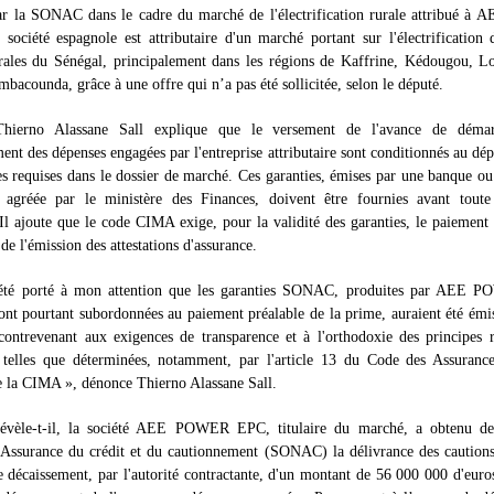
par la SONAC dans le cadre du marché de l'électrification rurale attribué 
société espagnole est attributaire d'un marché portant sur l'électrification 
urales du Sénégal, principalement dans les régions de Kaffrine, Kédougou, L
mbacounda, grâce à une offre qui n’a pas été sollicitée, selon le député.
Thierno Alassane Sall explique que le versement de l'avance de démar
nt des dépenses engagées par l'entreprise attributaire sont conditionnés au dép
es requises dans le dossier de marché. Ces garanties, émises par une banque ou
e agréée par le ministère des Finances, doivent être fournies avant toute 
 Il ajoute que le code CIMA exige, pour la validité des garanties, le paiement 
de l'émission des attestations d'assurance.
 été porté à mon attention que les garanties SONAC, produites par AEE
sont pourtant subordonnées au paiement préalable de la prime, auraient été émi
contrevenant aux exigences de transparence et à l'orthodoxie des principes r
, telles que déterminées, notamment, par l'article 13 du Code des Assurance
 la CIMA », dénonce Thierno Alassane Sall.
révèle-t-il, la société AEE POWER EPC, titulaire du marché, a obtenu de
'Assurance du crédit et du cautionnement (SONAC) la délivrance des caution
e décaissement, par l'autorité contractante, d'un montant de 56 000 000 d'euros