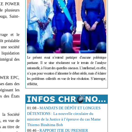
à AEE POWER
de plusieurs
ouga, Saint-
rage et le
ôt préalable
 une société
liquidation
Le présent essai n’entend participer d’aucune polémique
intégral des
partisane. Il se situe résolument sur le terrain de l’analyse
rationnelle, à l’écart des querelles oiseuses. L’intellectuel, en effet,
n’a pas pour vocation d’alimenter le débat stérile, mais d’éclairer
 POWER EPC,
les problèmes collectifs en vue de leur résolution. S’interroger,
ses dans des
réfléchir,
égissant les
s des États
01:08
-
MANDATS DE DÉPÔT ET LONGUES
DÉTENTIONS : La nouvelle circulaire du
 la Société
ministre de la Justice à l’épreuve du cas Mame
s, en vue de
Thierno Birahima Bob
 au titre de
00:46
-
RAPPORT ITIE DU PREMIER