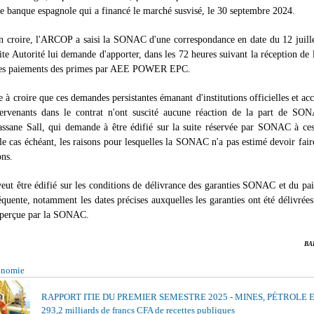
ne banque espagnole qui a financé le marché susvisé, le 30 septembre 2024.
en croire, l'ARCOP a saisi la SONAC d'une correspondance en date du 12 juill
ite Autorité lui demande d'apporter, dans les 72 heures suivant la réception de l
des paiements des primes par AEE POWER EPC.
e à croire que ces demandes persistantes émanant d'institutions officielles et ac
ntervenants dans le contrat n'ont suscité aucune réaction de la part de SON
ssane Sall, qui demande à être édifié sur la suite réservée par SONAC à ces
, le cas échéant, les raisons pour lesquelles la SONAC n'a pas estimé devoir faire
ons.
eut être édifié sur les conditions de délivrance des garanties SONAC et du pa
quente, notamment les dates précises auxquelles les garanties ont été délivrées
e perçue par la SONAC.
BA
onomie
RAPPORT ITIE DU PREMIER SEMESTRE 2025 - MINES, PÉTROLE 
293,2 milliards de francs CFA de recettes publiques