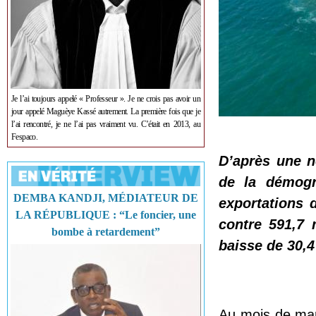
Je l’ai toujours appelé « Professeur ». Je ne crois pas avoir un
jour appelé Maguèye Kassé autrement. La première fois que je
l’ai rencontré, je ne l’ai pas vraiment vu. C’était en 2013, au
Fespaco.
D’après une no
de la démogr
DEMBA KANDJI, MÉDIATEUR DE
exportations 
LA RÉPUBLIQUE : “Le foncier, une
contre 591,7 
bombe à retardement”
baisse de 30,4
Au mois de mar