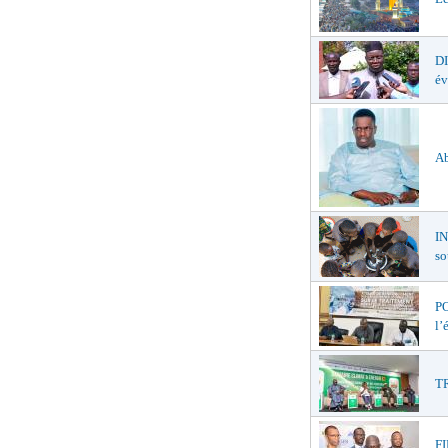
D
év
Ab
I
so
PO
l’
TR
F