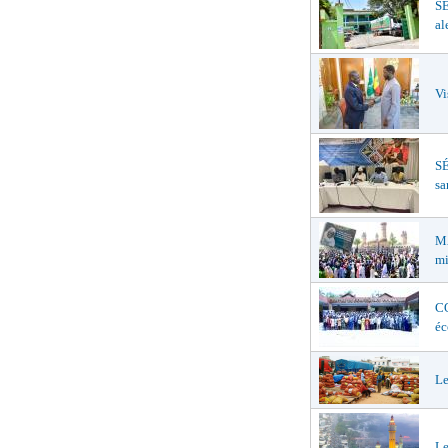
S
al
Vi
SÉ
sa
MA
mi
CO
éc
Le
Le