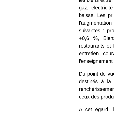
les biens et se
gaz, électrici
baisse. Les pri
l’augmentati
suivantes : pr
+0,6 %, Bien
restaurants et
entretien co
l’enseignement
Du point de vue
destinés à la
renchérisseme
ceux des produ
À cet égard, le