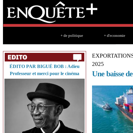
Sk
ma
co
+ de politique
+ d'economie
EXPORTATIONS
2025
ÉDITO PAR BIGUÉ BOB : Adieu
Une baisse d
Professeur et merci pour le cinéma