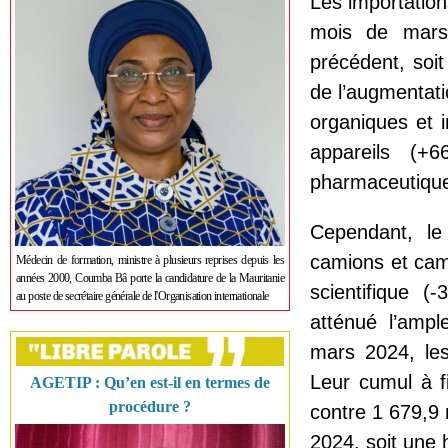
Les importation
mois de mars
précédent, soi
de l’augmentati
organiques et 
appareils (+
pharmaceutique
Cependant, le
camions et cami
Médecin de formation, ministre à plusieurs reprises depuis les
années 2000, Coumba Bâ porte la candidature de la Mauritanie
scientifique 
au poste de secrétaire générale de l'Organisation internationale
atténué l’amp
mars 2024, les
Leur cumul à f
AGETIP : Qu’en est-il en termes de
procédure ?
contre 1 679,9 
2024, soit une