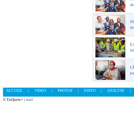
de
F
de
EA
mi
LÉ
pa
ACCUEIL
|
VIDEO
|
PHOTOS
|
EDITO
|
ANALYSE
|
© EnQuete+ |
mail