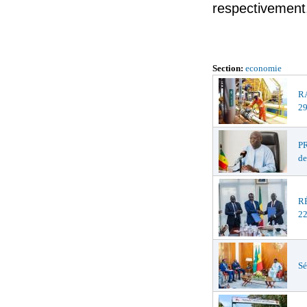
respectivement,
Section:
economie
R
29
PR
de
R
22
Sé