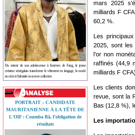
mars 2025 s’é
milliards F CF
60,2 %.
Les principau
2025, sont les 
l’or non monéta
raffinés (44,9 
Du miroir de son adolescence à l'univers de Fang, le jeune
créateur sénégalais transforme le vêtement en langage, la mode
milliards F CFA
en récit et l'identité en œuvre collective.
Les clients do
revue, sont la 
PORTRAIT – CANDIDATE
Bas (12,8 %), l
MAURITANIENNE À LA TÊTE DE
L'OIF : Coumba Bâ, l’obligation de
Les importati
résultats