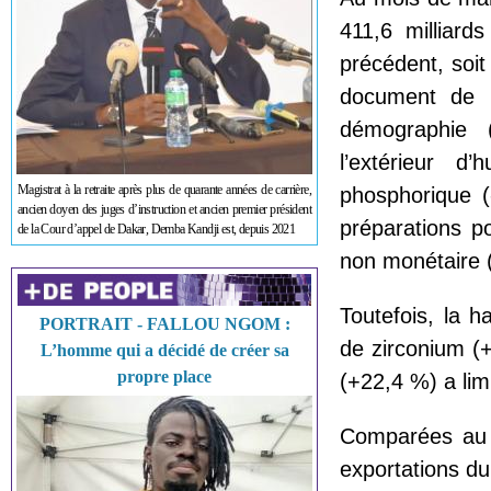
411,6 milliar
précédent, soit
document de
démographie 
l’extérieur d
Magistrat à la retraite après plus de quarante années de carrière,
phosphorique (
ancien doyen des juges d’instruction et ancien premier président
préparations p
de la Cour d’appel de Dakar, Demba Kandji est, depuis 2021
non monétaire 
Toutefois, la 
PORTRAIT - FALLOU NGOM :
de zirconium (
L’homme qui a décidé de créer sa
propre place
(+22,4 %) a lim
Comparées au 
exportations d