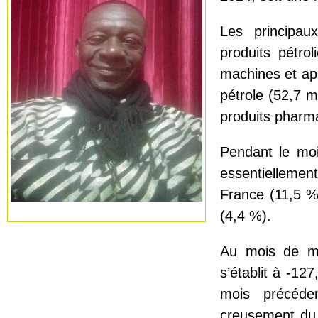
Les principau
produits pétrol
machines et app
pétrole (52,7 mi
produits pharma
Pendant le moi
essentiellemen
France (11,5 %)
(4,4 %).
Au mois de ma
s’établit à -12
mois précéden
creusement du d