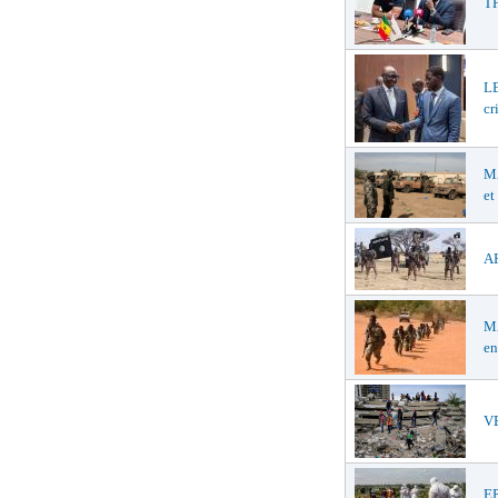
TH
LE
cr
MA
et
AF
MA
en
VE
E