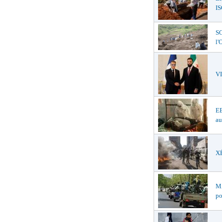
I
SO
l
V
EB
au
XÉ
MA
po