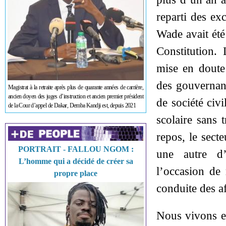
reparti des ex
Wade avait été 
Constitution. 
mise en doute
des gouvernan
Magistrat à la retraite après plus de quarante années de carrière,
ancien doyen des juges d’instruction et ancien premier président
de société civ
de la Cour d’appel de Dakar, Demba Kandji est, depuis 2021
scolaire sans 
repos, le sect
PORTRAIT - FALLOU NGOM :
une autre d’
L’homme qui a décidé de créer sa
l’occasion de 
propre place
conduite des a
Nous vivons en