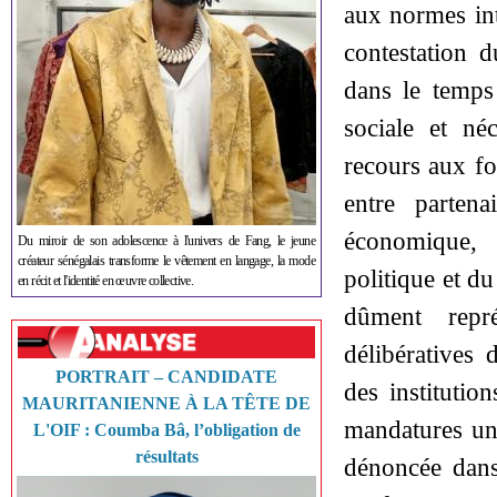
aux normes int
contestation 
dans le temps 
sociale et né
recours aux fo
entre partena
économique, 
Du miroir de son adolescence à l'univers de Fang, le jeune
créateur sénégalais transforme le vêtement en langage, la mode
politique et du
en récit et l'identité en œuvre collective.
dûment repré
délibératives 
PORTRAIT – CANDIDATE
des institutio
MAURITANIENNE À LA TÊTE DE
mandatures une
L'OIF : Coumba Bâ, l’obligation de
résultats
dénoncée dans