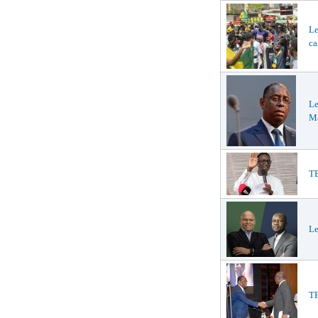
Le
ca
Le
Ma
TE
Le
TE