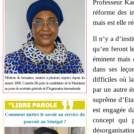
Professeur Ka
réforme des in
mais est elle r
Il n’y a d’inst
qu’en feront l
éminent mais d
dans ses leço
difficiles où l
Médecin de formation, ministre à plusieurs reprises depuis les
années 2000, Coumba Bâ porte la candidature de la Mauritanie
par un autre é
au poste de secrétaire générale de l'Organisation internationale
suprême d’Etat
est engagée da
Comment mettre le savoir au service du
concept qui 
pouvoir au Sénégal ?
désorganisatio