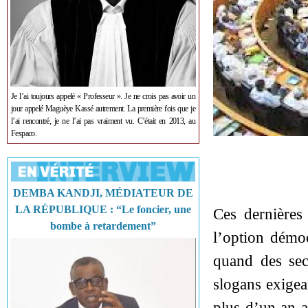
Je l’ai toujours appelé « Professeur ». Je ne crois pas avoir un
jour appelé Maguèye Kassé autrement. La première fois que je
l’ai rencontré, je ne l’ai pas vraiment vu. C’était en 2013, au
Fespaco.
DEMBA KANDJI, MÉDIATEUR DE
LA RÉPUBLIQUE : “Le foncier, une
Ces dernières
bombe à retardement”
l’option démoc
quand des sect
slogans exigea
plus d’un an a