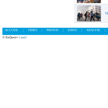
T
ACCUEIL
|
VIDEO
|
PHOTOS
|
EDITO
|
ANALYSE
|
© EnQuete+ |
mail