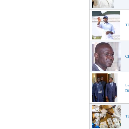
TE
CH
L
Di
TE