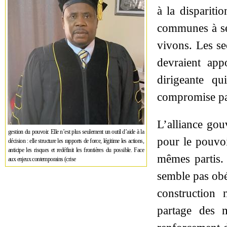
à la dispariti
communes à se
vivons. Les se
devraient appo
dirigeante qu
compromise par
L’alliance gou
gestion du pouvoir. Elle n’est plus seulement un outil d’aide à la
pour le pouvoi
décision : elle structure les rapports de force, légitime les actions,
anticipe les risques et redéfinit les frontières du possible. Face
mêmes partis. 
aux enjeux contemporains (crise
semble pas ob
construction 
partage des m