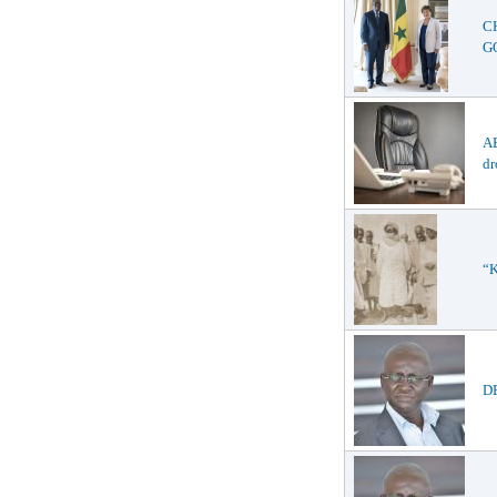
C
GO
AB
dr
“K
D