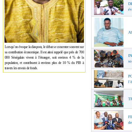
D
év
Ab
Lorsqu’on évoque la diaspora, le débat se concentre souvent sur
sa contribution économique. Il est ainsi rappelé que près de 700
I
000 Sénégalais vivent à l’étranger, soit environ 4 % de la
so
population, et contribuent à environ plus de 10 % du PIB à
travers les envois de fonds.
PO
l’
TR
F
de