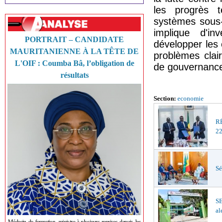
les progrès 
systèmes sous-
implique d'in
PORTRAIT – CANDIDATE
développer les c
MAURITANIENNE À LA TÊTE DE
problèmes clai
L'OIF : Coumba Bâ, l’obligation de
de gouvernance
résultats
Section:
economie
R
22
Sé
S
al