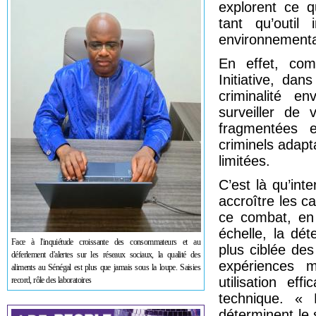
explorent ce qu
tant qu’outil 
environnementa
En effet, co
Initiative, da
criminalité en
surveiller de 
fragmentées e
criminels adapt
limitées.
C’est là qu’inte
accroître les 
ce combat, en
échelle, la dé
Face à l'inquiétude croissante des consommateurs et au
plus ciblée des
déferlement d'alertes sur les réseaux sociaux, la qualité des
expériences m
aliments au Sénégal est plus que jamais sous la loupe. Saisies
utilisation ef
record, rôle des laboratoires
technique. « 
déterminent le 