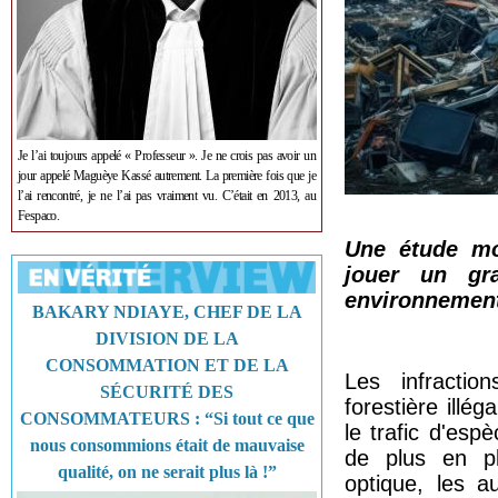
Je l’ai toujours appelé « Professeur ». Je ne crois pas avoir un
jour appelé Maguèye Kassé autrement. La première fois que je
l’ai rencontré, je ne l’ai pas vraiment vu. C’était en 2013, au
Fespaco.
Une étude mon
jouer un gr
environnemen
BAKARY NDIAYE, CHEF DE LA
DIVISION DE LA
CONSOMMATION ET DE LA
Les infraction
SÉCURITÉ DES
forestière illéga
CONSOMMATEURS : “Si tout ce que
le trafic d'esp
nous consommions était de mauvaise
de plus en pl
qualité, on ne serait plus là !”
optique, les a