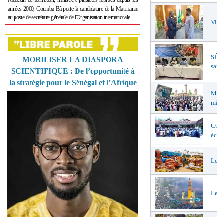
Médecin de formation, ministre à plusieurs reprises depuis les
années 2000, Coumba Bâ porte la candidature de la Mauritanie
au poste de secrétaire générale de l'Organisation internationale
Vi
SÉ
MOBILISER LA DIASPORA
sa
SCIENTIFIQUE : De l’opportunité à
la stratégie pour le Sénégal et l’Afrique
MA
mi
CO
éc
Le
Le