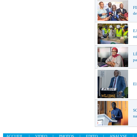
F
de
EA
mi
LÉ
pa
El
SO
na
ACCUEIL
|
VIDEO
|
PHOTOS
|
EDITO
|
ANALYSE
|