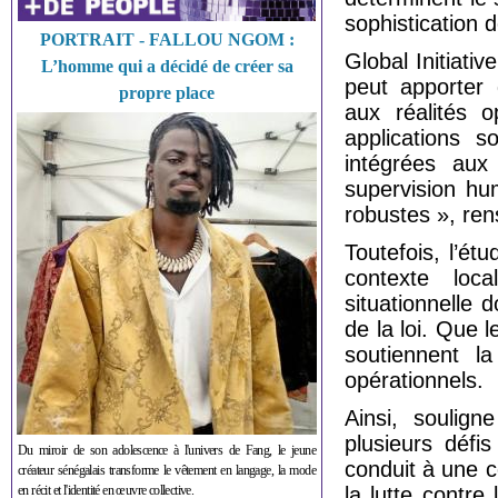
sophistication 
PORTRAIT - FALLOU NGOM :
Global Initiati
L’homme qui a décidé de créer sa
peut apporter 
propre place
aux réalités o
applications s
intégrées aux
supervision hu
robustes », ren
Toutefois, l’ét
contexte loca
situationnelle 
de la loi. Que
soutiennent l
opérationnels.
Ainsi, soulign
plusieurs défis
Du miroir de son adolescence à l'univers de Fang, le jeune
conduit à une c
créateur sénégalais transforme le vêtement en langage, la mode
en récit et l'identité en œuvre collective.
la lutte contre