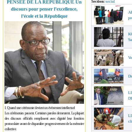
Section:
social
PENSÉE DE LA RÉPUBLIQUE Un
discours pour penser l’excellence,
AF
l’école et la République
pr
K
Sa
Vo
Dr
L
DI
I. Quand une cérémonie devient un événement intellectuel
Les cérémonies passent. Certaines paroles demeurent. La plupart
LI
des discours officiels remplissent avec dignité leur fonction
cl
protocolaire avant de disparaître progressivement de la mémoire
collective.