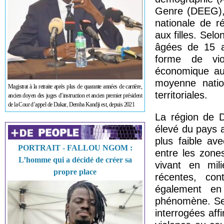
Genre (DEEG), 
nationale de r
aux filles. Sel
âgées de 15 a
forme de vio
économique au 
moyenne nation
Magistrat à la retraite après plus de quarante années de carrière,
territoriales.
ancien doyen des juges d’instruction et ancien premier président
de la Cour d’appel de Dakar, Demba Kandji est, depuis 2021
La région de D
élevé du pays a
plus faible a
PORTRAIT - FALLOU NGOM :
entre les zone
L’homme qui a décidé de créer sa
vivant en mil
propre place
récentes, co
également en
phénomène. Se
interrogées aff