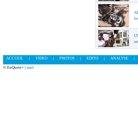
A
lo
U
un
ACCUEIL
|
VIDEO
|
PHOTOS
|
EDITO
|
ANALYSE
|
© EnQuete+ |
mail