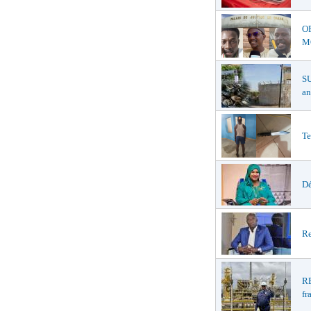
O
MŒ
S
an
Te
Dé
Re
R
fr