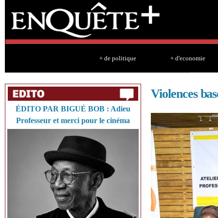
Sk
ma
co
+ de politique
+ d'economie
Violences bas
ÉDITO PAR BIGUÉ BOB : Adieu
Professeur et merci pour le cinéma