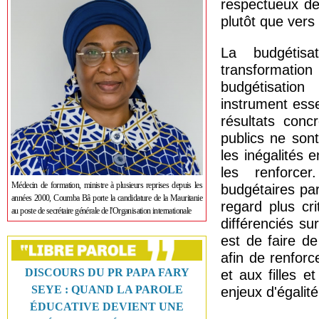
respectueux des
plutôt que vers 
La budgétis
transformation 
budgétisatio
instrument esse
résultats con
publics ne sont
les inégalités
les renforce
Médecin de formation, ministre à plusieurs reprises depuis les
budgétaires par
années 2000, Coumba Bâ porte la candidature de la Mauritanie
regard plus cri
au poste de secrétaire générale de l'Organisation internationale
différenciés sur
est de faire de
afin de renforc
DISCOURS DU PR PAPA FARY
et aux filles 
SEYE : QUAND LA PAROLE
enjeux d'égalité
ÉDUCATIVE DEVIENT UNE