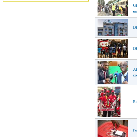
GR
un
DÉ
DR
AF
co
Ru
Pé