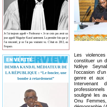
Je l’ai toujours appelé « Professeur ». Je ne crois pas avoir un
jour appelé Maguèye Kassé autrement. La première fois que je
l’ai rencontré, je ne l’ai pas vraiment vu. C’était en 2013, au
Fespaco.
Les violence
constituer un 
Ndèye Seyna
DEMBA KANDJI, MÉDIATEUR DE
l'occasion d'u
LA RÉPUBLIQUE : “Le foncier, une
genre et aux 
bombe à retardement”
Intervenant 
professionnels
souligné les a
Onu Femmes, l
démographie (AN