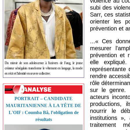
violence au cou
subi des viole
Sarr, ces stati
orienter les p
prévention et a
...« Ces donné
mesurer l'amp
prévention et 
elle expliqué
Du miroir de son adolescence à l'univers de Fang, le jeune
représentante 
créateur sénégalais transforme le vêtement en langage, la mode
en récit et l'identité en œuvre collective.
rendre accessib
rôle déterminan
sur le genre. 
acteurs incont
PORTRAIT – CANDIDATE
productions, i
MAURITANIENNE À LA TÊTE DE
nourrir le dé
L'OIF : Coumba Bâ, l’obligation de
institutions »
résultats
traitement m