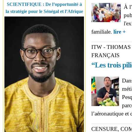
SCIENTIFIQUE : De l’opportunité à
À l
la stratégie pour le Sénégal et l’Afrique
pub
l'ex
abo
familiale.
lire +
ITW - THOMAS
FRANÇAIS
“Les trois pil
Dans
méti
Pesq
parc
l’aéronautique et 
CENSURE, COM