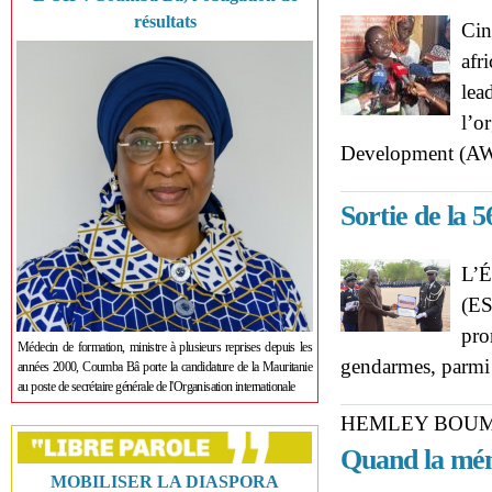
résultats
Cin
afr
lea
l’o
Development (
Sortie de la
L’É
(ES
pro
Médecin de formation, ministre à plusieurs reprises depuis les
gendarmes, parmi l
années 2000, Coumba Bâ porte la candidature de la Mauritanie
au poste de secrétaire générale de l'Organisation internationale
HEMLEY BOUM
Quand la mémo
MOBILISER LA DIASPORA