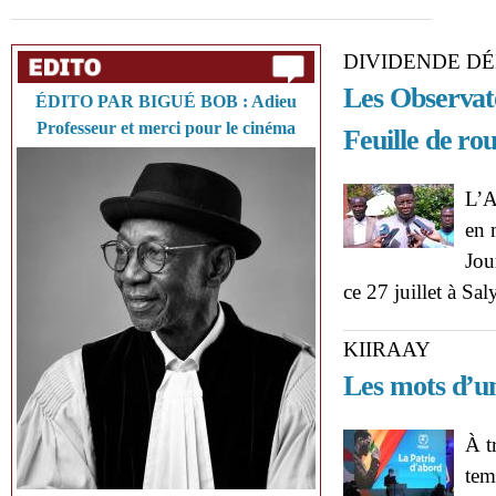
DIVIDENDE D
Les Observato
ÉDITO PAR BIGUÉ BOB : Adieu
Professeur et merci pour le cinéma
Feuille de ro
L’A
en 
Jou
ce 27 juillet à Sa
KIIRAAY
Les mots d’un
À t
tem