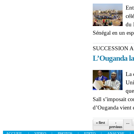
Ent
cél
du 
Sénégal en un espa
SUCCESSION A
L’Ouganda la
La 
Uni
que
Sall s’imposait c
d’Ouganda vient de
Pages
« first
‹
…
previous
ACCUEIL
|
VIDEO
|
PHOTOS
|
EDITO
|
ANALYSE
|