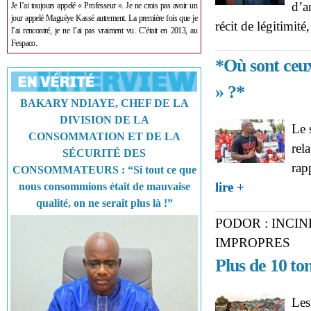
d’a
Je l’ai toujours appelé « Professeur ». Je ne crois pas avoir un
jour appelé Maguèye Kassé autrement. La première fois que je
récit de légitimit
l’ai rencontré, je ne l’ai pas vraiment vu. C’était en 2013, au
Fespaco.
*Où sont ceux
» ?*
BAKARY NDIAYE, CHEF DE LA
DIVISION DE LA
Le 
CONSOMMATION ET DE LA
rel
SÉCURITÉ DES
rap
CONSOMMATEURS : “Si tout ce que
about *Où sont c
lire +
nous consommions était de mauvaise
qualité, on ne serait plus là !”
PODOR : INCI
IMPROPRES
Plus de 10 to
Les