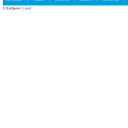
© EnQuete+ |
mail