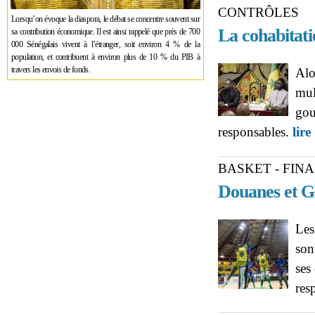
CONTRÔLES
Lorsqu’on évoque la diaspora, le débat se concentre souvent sur
La cohabitati
sa contribution économique. Il est ainsi rappelé que près de 700
000 Sénégalais vivent à l’étranger, soit environ 4 % de la
population, et contribuent à environ plus de 10 % du PIB à
travers les envois de fonds.
Alo
mul
gou
responsables.
lire
BASKET - FINA
Douanes et G
Les
son
ses
res