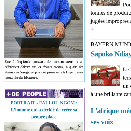
Pod
tonnes de produit
jugées impropres 
about PODOR : INCIN
+
réduites en cendres
BAYERN MUNI
Sapoko Ndiaye
Face à l'inquiétude croissante des consommateurs et au
déferlement d'alertes sur les réseaux sociaux, la qualité des
Le 
aliments au Sénégal est plus que jamais sous la loupe. Saisies
ter
record, rôle des laboratoires
un 
à une brillante car
PORTRAIT - FALLOU NGOM :
L'afrique mér
L’homme qui a décidé de créer sa
propre place
ses voix