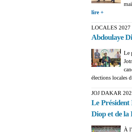
mai
about LA QUER
lire +
LOCALES 2027 
Abdoulaye Diè
Le 
Jot
can
élections locales
JOJ DAKAR 202
Le Président 
Diop et de la
À l