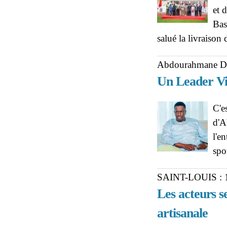
et 
Bas
salué la livraison
Abdourahmane Do
Un Leader Vi
C'e
d'A
l'e
spo
SAINT-LOUIS :
Les acteurs s
artisanale