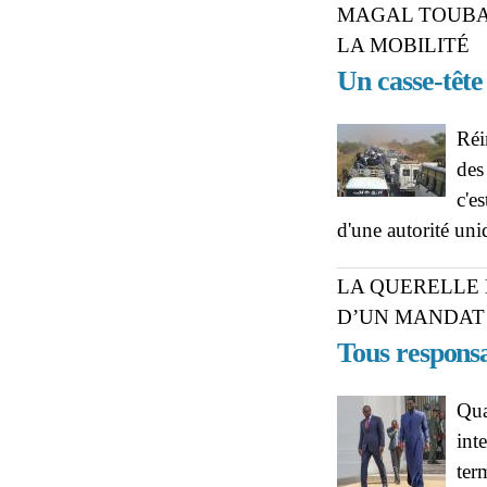
MAGAL TOUBA 
LA MOBILITÉ
Un casse-tête
Réi
des
c'e
d'une autorité uni
LA QUERELLE 
D’UN MANDAT
Tous responsa
Qua
int
ter