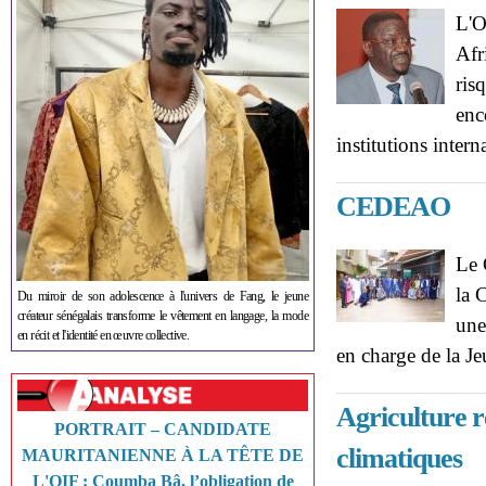
L'O
Afr
ris
enc
institutions intern
CEDEAO
Le 
la 
Du miroir de son adolescence à l'univers de Fang, le jeune
créateur sénégalais transforme le vêtement en langage, la mode
une
en récit et l'identité en œuvre collective.
en charge de la J
Agriculture r
PORTRAIT – CANDIDATE
climatiques
MAURITANIENNE À LA TÊTE DE
L'OIF : Coumba Bâ, l’obligation de