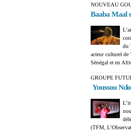
NOUVEAU GO
Baaba Maal s
L’a
con
du 
acteur culturel de
Sénégal et en Afr
GROUPE FUTU
Youssou Ndou
L’i
nou
dél
(TFM, L’Observate