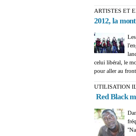
ARTISTES ET 
2012, la mont
Les
l'e
lan
celui libéral, le 
pour aller au fron
UTILISATION I
Red Black me
Dan
fré
''N