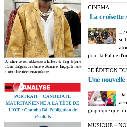
CINEMA
La croisette 
Le 
se 
afr
pour la Palme d'o
Du miroir de son adolescence à l'univers de Fang, le jeune
créateur sénégalais transforme le vêtement en langage, la mode
3E ÉDITION D
en récit et l'identité en œuvre collective.
Une nouvelle 
Dak
PORTRAIT – CANDIDATE
acc
MAURITANIENNE À LA TÊTE DE
L'OIF : Coumba Bâ, l’obligation de
graphique que phil
résultats
MUSIQUE – NOU