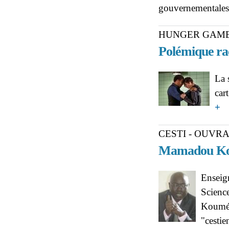
gouvernementale
HUNGER GAM
Polémique rac
La 
car
ab
+
CESTI - OUVR
Mamadou Koum
Enseig
Scienc
Koumé a
"cesti