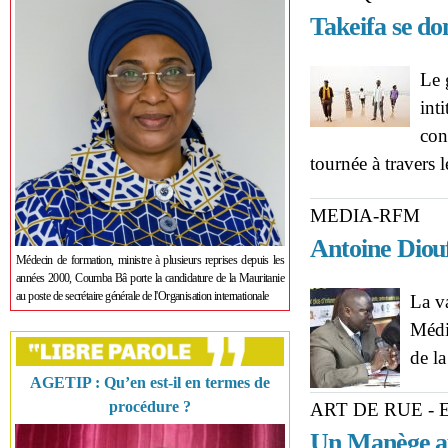
Takeifa se do
Le 
int
con
tournée à travers l
MEDIA-RFM
Antoine Diouf
Médecin de formation, ministre à plusieurs reprises depuis les
années 2000, Coumba Bâ porte la candidature de la Mauritanie
au poste de secrétaire générale de l'Organisation internationale
La v
Médi
de la
AGETIP : Qu’en est-il en termes de
procédure ?
ART DE RUE -
Un Manège au