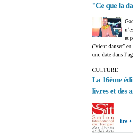
''Ce que la d
Gac
n’e
et 
(''vient danser''
une date dans l’ag
CULTURE
La 16ème édit
livres et des 
lire +