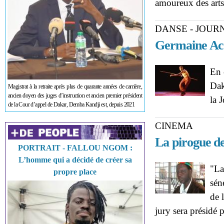
amoureux des arts
DANSE - JOUR
Germaine Acog
En 
Dak
Magistrat à la retraite après plus de quarante années de carrière,
ancien doyen des juges d’instruction et ancien premier président
la 
de la Cour d’appel de Dakar, Demba Kandji est, depuis 2021
CINEMA
La pirogue d
PORTRAIT - FALLOU NGOM :
L’homme qui a décidé de créer sa
"La
propre place
sén
de 
jury sera présidé p