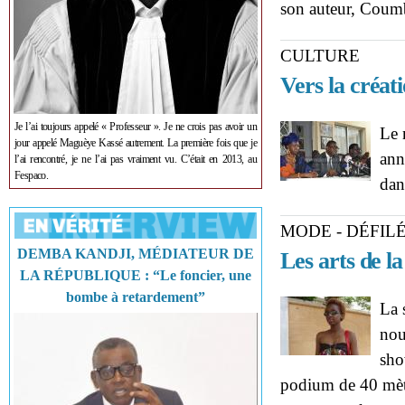
son auteur, Coum
CULTURE
Vers la créati
Je l’ai toujours appelé « Professeur ». Je ne crois pas avoir un
Le 
jour appelé Maguèye Kassé autrement. La première fois que je
ann
l’ai rencontré, je ne l’ai pas vraiment vu. C’était en 2013, au
Fespaco.
dan
MODE - DÉFIL
DEMBA KANDJI, MÉDIATEUR DE
Les arts de l
LA RÉPUBLIQUE : “Le foncier, une
bombe à retardement”
La 
nou
sho
podium de 40 mètr