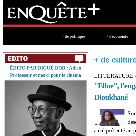
Sk
ma
co
+ de politique
+ d'economie
+ de cultur
ÉDITO PAR BIGUÉ BOB : Adieu
Professeur et merci pour le cinéma
LITTÉRATURE
''Ellue'', l'
Dioukhané
Sor
dés
a été présenté au 