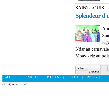
SAINT-LOUIS
Splendeur d'u
Anc
Sai
lég
Ndar au carnavale
Mbay - riz au pois
Pages
« first
‹
…
previous
ACCUEIL
|
VIDEO
|
PHOTOS
|
EDITO
|
ANALYSE
|
© EnQuete+ |
mail