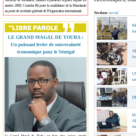
Médecin de formation, ministre à plusieurs reprises depuis les
années 2000, Coumba Bâ porte la candidature de la Mauritanie
au poste de secrétaire générale de l'Organisation internationale
Section:
social
R
fr
LE GRAND MAGAL DE TOUBA :
Un puissant levier de souveraineté
A
économique pour le Sénégal
lo
U
un
DÉ
M
AL
da