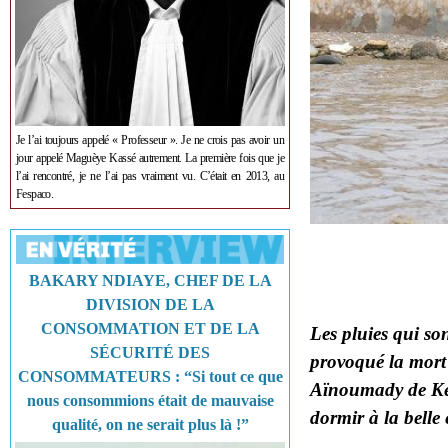
Je l’ai toujours appelé « Professeur ». Je ne crois pas avoir un
jour appelé Maguèye Kassé autrement. La première fois que je
l’ai rencontré, je ne l’ai pas vraiment vu. C’était en 2013, au
Fespaco.
BAKARY NDIAYE, CHEF DE LA
DIVISION DE LA
CONSOMMATION ET DE LA
Les pluies qui so
SÉCURITÉ DES
provoqué la mort 
CONSOMMATEURS : “Si tout ce que
Aïnoumady de Keur
nous consommions était de mauvaise
dormir à la belle é
qualité, on ne serait plus là !”