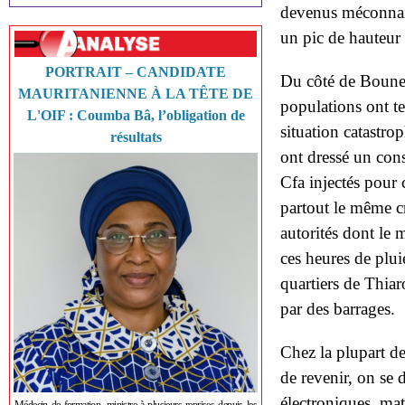
devenus méconnaiss
un pic de hauteu
PORTRAIT – CANDIDATE
Du côté de Boune,
MAURITANIENNE À LA TÊTE DE
populations ont t
L'OIF : Coumba Bâ, l’obligation de
situation catastro
résultats
ont dressé un cons
Cfa injectés pour c
partout le même cr
autorités dont le 
ces heures de pluie
quartiers de Thiaro
par des barrages.
Chez la plupart de
de revenir, on se 
électroniques, mate