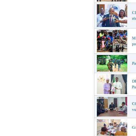
CL
ré
MA
pr
Pa
DR
Pa
CO
vu
GA