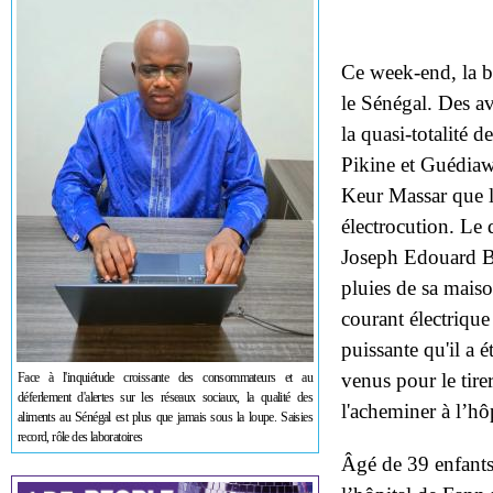
Ce week-end, la ba
le Sénégal. Des a
la quasi-totalité
Pikine et Guédia
Keur Massar que l
électrocution. Le
Joseph Edouard Be
pluies de sa maiso
courant électrique 
puissante qu'il a é
venus pour le tire
Face à l'inquiétude croissante des consommateurs et au
déferlement d'alertes sur les réseaux sociaux, la qualité des
l'acheminer à l’hô
aliments au Sénégal est plus que jamais sous la loupe. Saisies
record, rôle des laboratoires
Âgé de 39 enfants,