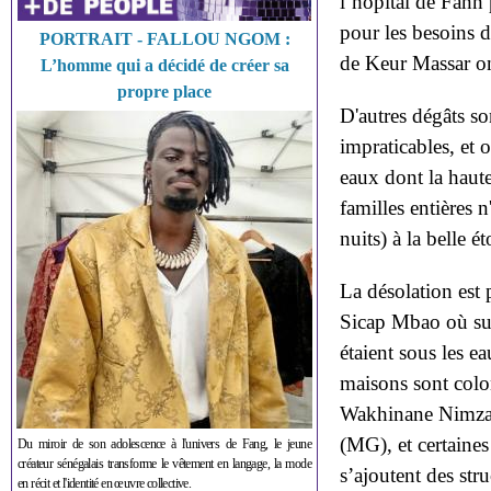
l’hôpital de Fann
pour les besoins d
PORTRAIT - FALLOU NGOM :
de Keur Massar on
L’homme qui a décidé de créer sa
propre place
D'autres dégâts so
impraticables, et
eaux dont la haute
familles entières n
nuits) à la belle ét
La désolation es
Sicap Mbao où sur
étaient sous les 
maisons sont colo
Wakhinane Nimza
(MG), et certaines
Du miroir de son adolescence à l'univers de Fang, le jeune
créateur sénégalais transforme le vêtement en langage, la mode
s’ajoutent des str
en récit et l'identité en œuvre collective.