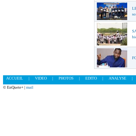
L
so
S
bi
FO
ACCUEIL
|
VIDEO
|
PHOTOS
|
EDITO
|
ANALYSE
|
© EnQuete+ |
mail