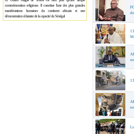
Le Grand Magal de Touba est bien plus qu'une simple
commémoration religieuse. Il constitue l'une des plus grandes
F
manifestations humaines du continent africain et une
do
démonstration éclatante de la capacité du Sénégal
1
Ma
AD
no
13
AF
te
Lu