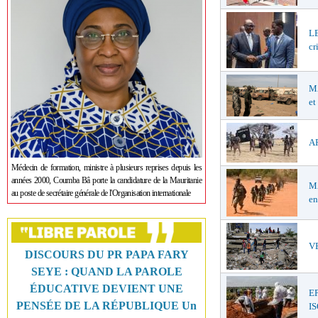
LE
cr
MA
et
AF
Médecin de formation, ministre à plusieurs reprises depuis les
années 2000, Coumba Bâ porte la candidature de la Mauritanie
MA
au poste de secrétaire générale de l'Organisation internationale
en
VE
DISCOURS DU PR PAPA FARY
SEYE : QUAND LA PAROLE
ÉDUCATIVE DEVIENT UNE
E
PENSÉE DE LA RÉPUBLIQUE Un
I