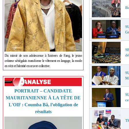
Bo
S
Gr
S
dé
Du miroir de son adolescence à l'univers de Fang, le jeune
créateur sénégalais transforme le vêtement en langage, la mode
en récit et l'identité en œuvre collective.
SU
Ma
PORTRAIT – CANDIDATE
SU
MAURITANIENNE À LA TÊTE DE
ce
L'OIF : Coumba Bâ, l’obligation de
résultats
TH