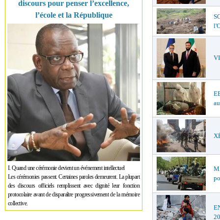
discours pour penser l’excellence,
l’école et la République
SO
l
V
EB
au
XÉ
I. Quand une cérémonie devient un événement intellectuel
MA
Les cérémonies passent. Certaines paroles demeurent. La plupart
po
des discours officiels remplissent avec dignité leur fonction
protocolaire avant de disparaître progressivement de la mémoire
collective.
EN
2