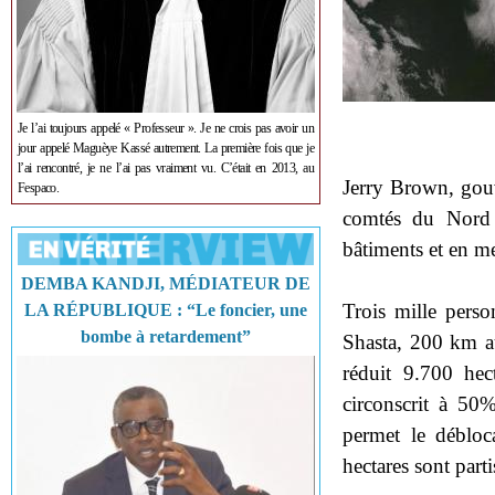
Je l’ai toujours appelé « Professeur ». Je ne crois pas avoir un
jour appelé Maguèye Kassé autrement. La première fois que je
l’ai rencontré, je ne l’ai pas vraiment vu. C’était en 2013, au
Jerry Brown, gouve
Fespaco.
comtés du Nord 
bâtiments et en me
DEMBA KANDJI, MÉDIATEUR DE
Trois mille pers
LA RÉPUBLIQUE : “Le foncier, une
bombe à retardement”
Shasta, 200 km a
réduit 9.700 hec
circonscrit à 50%
permet le débloc
hectares sont part