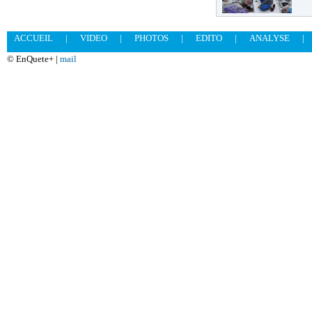
ACCUEIL
|
VIDEO
|
PHOTOS
|
EDITO
|
ANALYSE
|
© EnQuete+ |
mail