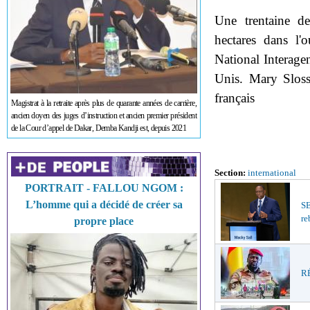
Une trentaine de
hectares dans l'o
National Interagen
Unis. Mary Sloss
français
Magistrat à la retraite après plus de quarante années de carrière,
ancien doyen des juges d’instruction et ancien premier président
de la Cour d’appel de Dakar, Demba Kandji est, depuis 2021
Section:
international
PORTRAIT - FALLOU NGOM :
L’homme qui a décidé de créer sa
S
re
propre place
RÉ