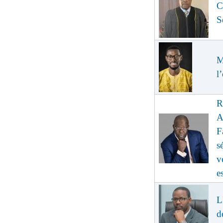
C
S
M
l
R
A
F
s
v
e
L
d