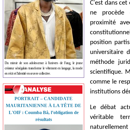
C'est dans cet 
ne procède d
proximité ave
constitution
position part
universitaire 
méthode juri
Du miroir de son adolescence à l'univers de Fang, le jeune
créateur sénégalais transforme le vêtement en langage, la mode
scientifique. 
en récit et l'identité en œuvre collective.
comme le respe
institutions d
PORTRAIT – CANDIDATE
MAURITANIENNE À LA TÊTE DE
Le débat actu
L'OIF : Coumba Bâ, l’obligation de
véritable te
résultats
naturellemen