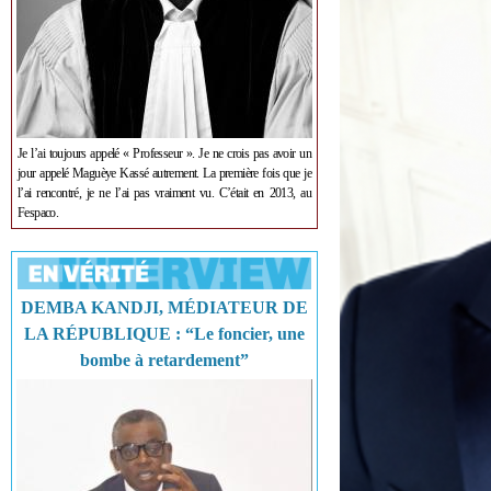
Je l’ai toujours appelé « Professeur ». Je ne crois pas avoir un
jour appelé Maguèye Kassé autrement. La première fois que je
l’ai rencontré, je ne l’ai pas vraiment vu. C’était en 2013, au
Fespaco.
DEMBA KANDJI, MÉDIATEUR DE
LA RÉPUBLIQUE : “Le foncier, une
bombe à retardement”