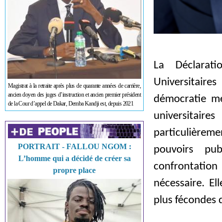
La Déclarat
Universitaire
Magistrat à la retraite après plus de quarante années de carrière,
ancien doyen des juges d’instruction et ancien premier président
démocratie mér
de la Cour d’appel de Dakar, Demba Kandji est, depuis 2021
universitair
particulièreme
PORTRAIT - FALLOU NGOM :
pouvoirs pub
L’homme qui a décidé de créer sa
confrontation
propre place
nécessaire. El
plus fécondes d