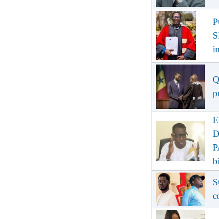
P
S
i
Q
p
E
D
P
b
S
c