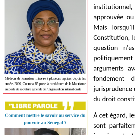
institutionnel
approuvée ou 
Mais lorsqu'i
Constitution, l
question n'e
politiquemen
arguments ava
fondement da
Médecin de formation, ministre à plusieurs reprises depuis les
années 2000, Coumba Bâ porte la candidature de la Mauritanie
jurisprudence 
au poste de secrétaire générale de l'Organisation internationale
du droit consti
À cet égard, l
Comment mettre le savoir au service du
pouvoir au Sénégal ?
sont parfaite