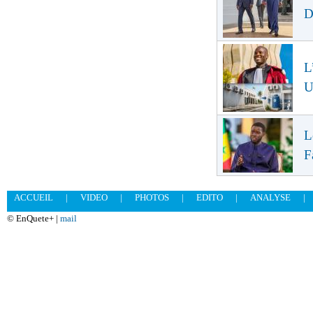
D
L
U
L
F
ACCUEIL
|
VIDEO
|
PHOTOS
|
EDITO
|
ANALYSE
|
© EnQuete+ |
mail