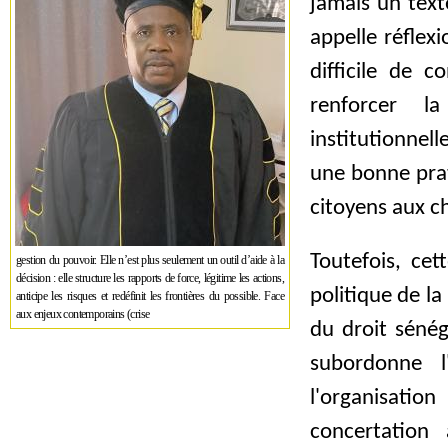
jamais un text
appelle réflex
difficile de c
renforcer l
institutionnel
une bonne prat
citoyens aux 
Toutefois, cet
gestion du pouvoir. Elle n’est plus seulement un outil d’aide à la
décision : elle structure les rapports de force, légitime les actions,
politique de la
anticipe les risques et redéfinit les frontières du possible. Face
aux enjeux contemporains (crise
du droit sénég
subordonne l
l'organisatio
concertation 