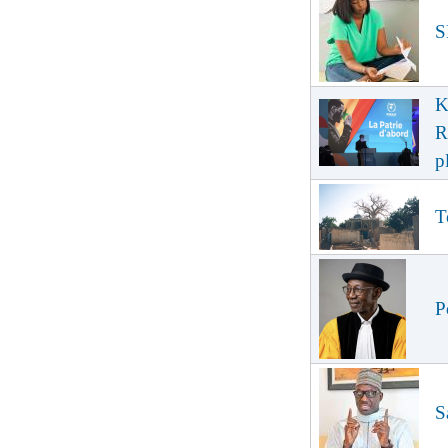
S
K
R
p
T
P
S