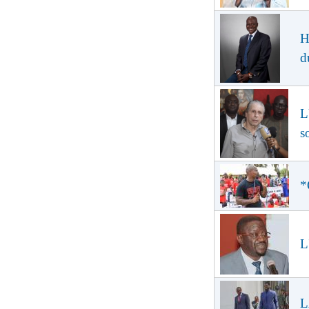
H
d
L
s
*
L
L