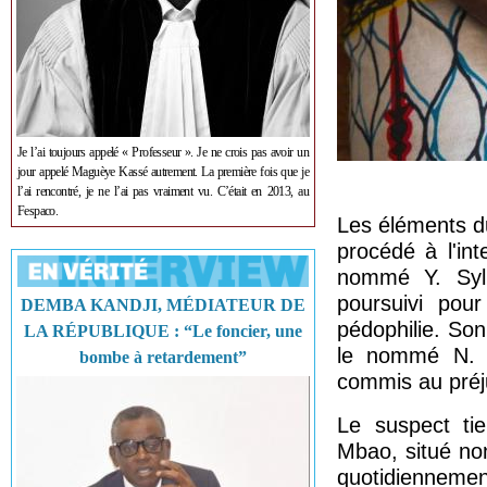
Je l’ai toujours appelé « Professeur ». Je ne crois pas avoir un
jour appelé Maguèye Kassé autrement. La première fois que je
l’ai rencontré, je ne l’ai pas vraiment vu. C’était en 2013, au
Fespaco.
Les éléments d
procédé à l'in
nommé Y. Syll
poursuivi pour
DEMBA KANDJI, MÉDIATEUR DE
pédophilie. Son
LA RÉPUBLIQUE : “Le foncier, une
le nommé N. D
bombe à retardement”
commis au préju
Le suspect ti
Mbao, situé no
quotidiennemen