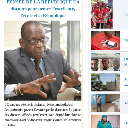
PENSÉE DE LA RÉPUBLIQUE Un
discours pour penser l’excellence,
Ru
l’école et la République
Pé
O
MŒ
S
an
Te
I. Quand une cérémonie devient un événement intellectuel
Les cérémonies passent. Certaines paroles demeurent. La plupart
des discours officiels remplissent avec dignité leur fonction
protocolaire avant de disparaître progressivement de la mémoire
Dé
collective.