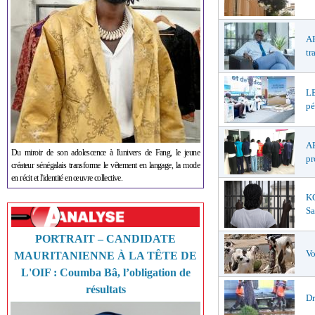
AP
tr
LE
pé
AF
Du miroir de son adolescence à l'univers de Fang, le jeune
pr
créateur sénégalais transforme le vêtement en langage, la mode
en récit et l'identité en œuvre collective.
K
Sa
PORTRAIT – CANDIDATE
Vo
MAURITANIENNE À LA TÊTE DE
L'OIF : Coumba Bâ, l’obligation de
résultats
Dr