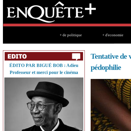
Sk
ma
co
+ de politique
+ d'economie
Tentative de 
ÉDITO PAR BIGUÉ BOB : Adieu
pédophilie
Professeur et merci pour le cinéma