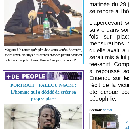
matinée du 29 j
se rendre à l'h
L'apercevant se
suivre dans son
fois sur plac
mensurations d
qu'elle avait la
Magistrat à la retraite après plus de quarante années de carrière,
ancien doyen des juges d’instruction et ancien premier président
serait mis à lui
de la Cour d’appel de Dakar, Demba Kandji est, depuis 2021
tee-shirt. Comp
a repoussé son
Entendu sur le
récit de la vic
PORTRAIT - FALLOU NGOM :
été écroué pou
L’homme qui a décidé de créer sa
pédophilie.
propre place
Section:
social
M
mi