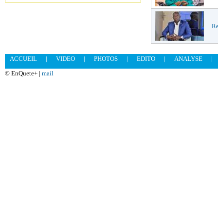
Re
ACCUEIL
|
VIDEO
|
PHOTOS
|
EDITO
|
ANALYSE
|
© EnQuete+ |
mail