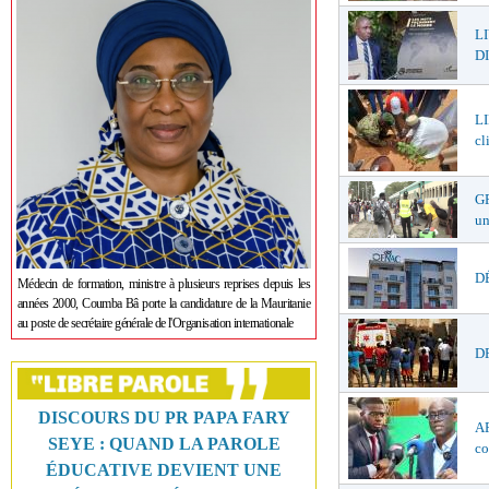
L
DI
LI
cl
GR
un
DÉ
Médecin de formation, ministre à plusieurs reprises depuis les
années 2000, Coumba Bâ porte la candidature de la Mauritanie
au poste de secrétaire générale de l'Organisation internationale
DR
DISCOURS DU PR PAPA FARY
AF
SEYE : QUAND LA PAROLE
co
ÉDUCATIVE DEVIENT UNE