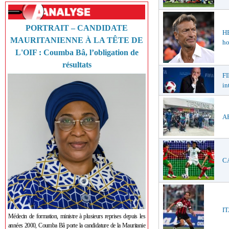
PORTRAIT – CANDIDATE
H
MAURITANIENNE À LA TÊTE DE
ho
L'OIF : Coumba Bâ, l’obligation de
résultats
FI
in
AF
CA
IT
Médecin de formation, ministre à plusieurs reprises depuis les
années 2000, Coumba Bâ porte la candidature de la Mauritanie