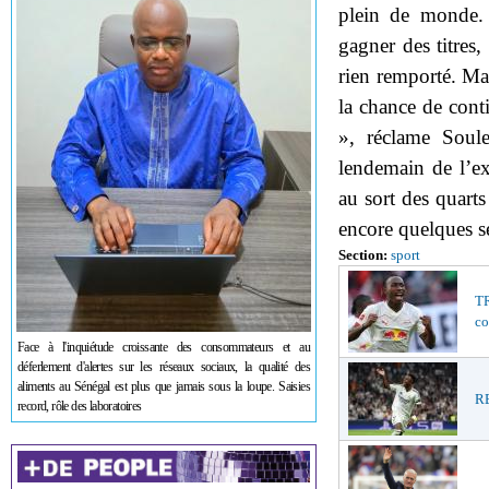
plein de monde. 
gagner des titres,
rien remporté. Mai
la chance de conti
», réclame Soul
lendemain de l’exp
au sort des quarts
encore quelques s
Section:
sport
TR
co
Face à l'inquiétude croissante des consommateurs et au
déferlement d'alertes sur les réseaux sociaux, la qualité des
aliments au Sénégal est plus que jamais sous la loupe. Saisies
RE
record, rôle des laboratoires