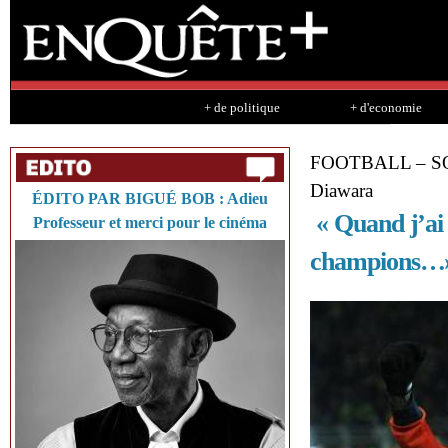
Sk
ma
co
+ de politique
+ d'economie
FOOTBALL – 
Diawara
ÉDITO PAR BIGUÉ BOB : Adieu
« Quand j’ai 
Professeur et merci pour le cinéma
champions…