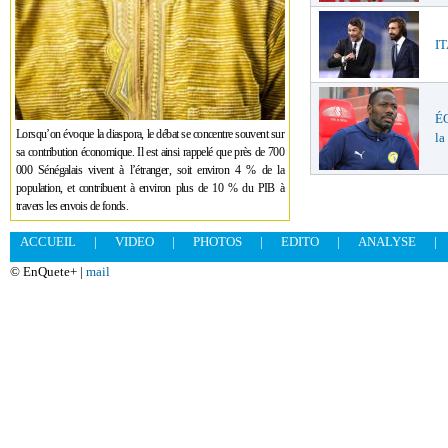
IT
ÉQ
Lorsqu’on évoque la diaspora, le débat se concentre souvent sur
la
sa contribution économique. Il est ainsi rappelé que près de 700
000 Sénégalais vivent à l’étranger, soit environ 4 % de la
population, et contribuent à environ plus de 10 % du PIB à
travers les envois de fonds.
ACCUEIL
|
VIDEO
|
PHOTOS
|
EDITO
|
ANALYSE
|
© EnQuete+ |
mail