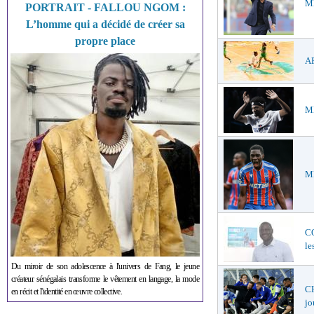
ME
PORTRAIT - FALLOU NGOM :
L’homme qui a décidé de créer sa
propre place
AF
ME
ME
C
le
Du miroir de son adolescence à l'univers de Fang, le jeune
créateur sénégalais transforme le vêtement en langage, la mode
CH
en récit et l'identité en œuvre collective.
jo