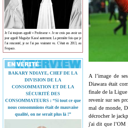
Je l’ai toujours appelé « Professeur ». Je ne crois pas avoir un
jour appelé Maguèye Kassé autrement. La première fois que je
l’ai rencontré, je ne l’ai pas vraiment vu. C’était en 2013, au
Fespaco.
BAKARY NDIAYE, CHEF DE LA
A l’image de ses
DIVISION DE LA
Diawara était com
CONSOMMATION ET DE LA
finale de la Ligu
SÉCURITÉ DES
revenir sur ses p
CONSOMMATEURS : “Si tout ce que
mal de monde, Di
nous consommions était de mauvaise
qualité, on ne serait plus là !”
décrocher le jack
j'ai dit que l’OM