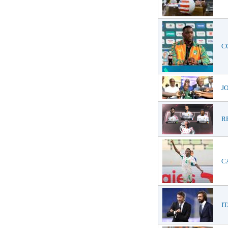
CO
JO
RE
CA
IT