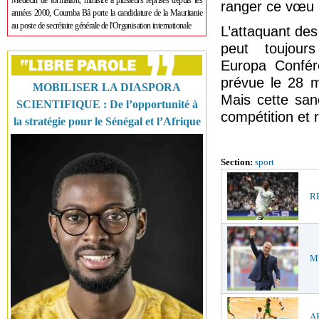
Médecin de formation, ministre à plusieurs reprises depuis les
ranger ce vœu d
années 2000, Coumba Bâ porte la candidature de la Mauritanie
au poste de secrétaire générale de l'Organisation internationale
L’attaquant des 
peut toujour
Europa Confére
prévue le 28 m
MOBILISER LA DIASPORA
Mais cette san
SCIENTIFIQUE : De l’opportunité à
compétition et 
la stratégie pour le Sénégal et l’Afrique
Section:
sport
RE
ME
AF