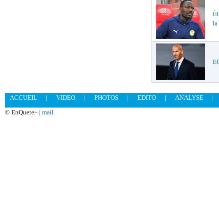
ÉQ
la
EQ
ACCUEIL
|
VIDEO
|
PHOTOS
|
EDITO
|
ANALYSE
|
© EnQuete+ |
mail