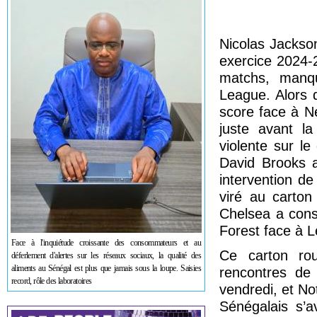
Nicolas Jackso
exercice 2024-
matchs, manqu
League. Alors 
score face à Ne
juste avant l
violente sur l
David Brooks a
intervention de
viré au carton
Chelsea a cons
Forest face à L
Face à l'inquiétude croissante des consommateurs et au
Ce carton rou
déferlement d'alertes sur les réseaux sociaux, la qualité des
aliments au Sénégal est plus que jamais sous la loupe. Saisies
rencontres de
record, rôle des laboratoires
vendredi, et No
Sénégalais s’a