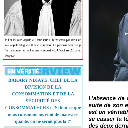
Je l’ai toujours appelé « Professeur ». Je ne crois pas avoir un
jour appelé Maguèye Kassé autrement. La première fois que je
l’ai rencontré, je ne l’ai pas vraiment vu. C’était en 2013, au
Fespaco.
BAKARY NDIAYE, CHEF DE LA
DIVISION DE LA
CONSOMMATION ET DE LA
L’absence de 
SÉCURITÉ DES
suite de son 
CONSOMMATEURS : “Si tout ce que
est un véritab
nous consommions était de mauvaise
se casser la t
qualité, on ne serait plus là !”
des deux dern