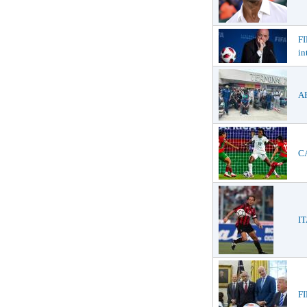
FI
in
AF
CA
IT
FI