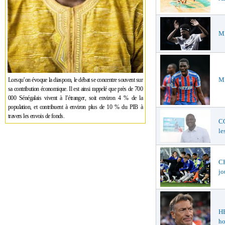
ME
ME
Lorsqu’on évoque la diaspora, le débat se concentre souvent sur
sa contribution économique. Il est ainsi rappelé que près de 700
000 Sénégalais vivent à l’étranger, soit environ 4 % de la
population, et contribuent à environ plus de 10 % du PIB à
travers les envois de fonds.
C
le
CH
jo
H
ho