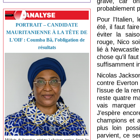
grave, car on
probablement pa
Pour l’Italien,
PORTRAIT – CANDIDATE
été, il faut fai
MAURITANIENNE À LA TÊTE DE
éviter la sais
L'OIF : Coumba Bâ, l’obligation de
rouge, Nico so
résultats
lié à Newcastle
chose qu’il fau
suffisamment int
Nicolas Jackson
contre Everton (
l’issue de la re
reste quatre m
vais marquer 
J’espère encor
champions et a
plus loin pos
parvient, ce se