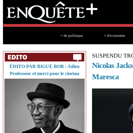
Sk
ma
co
+ de politique
+ d'economie
SUSPENDU TR
Nicolas Jacks
ÉDITO PAR BIGUÉ BOB : Adieu
Professeur et merci pour le cinéma
Maresca