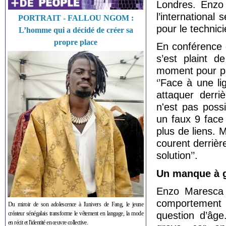
Londres. Enzo 
l’international
PORTRAIT - FALLOU NGOM :
pour le technici
L’homme qui a décidé de créer sa
propre place
En conférence 
s’est plaint d
moment pour pal
‘’Face à une li
attaquer derri
n'est pas possi
un faux 9 face
plus de liens. 
courent derrièr
solution’’.
Un manque à 
Enzo Maresca 
comportement 
Du miroir de son adolescence à l'univers de Fang, le jeune
créateur sénégalais transforme le vêtement en langage, la mode
question d’âge
en récit et l'identité en œuvre collective.