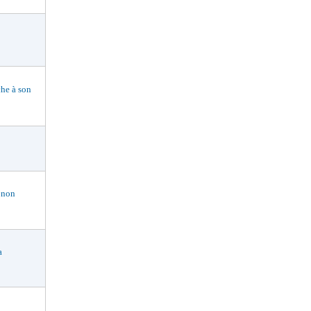
he à son
 non
a