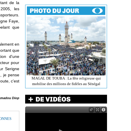
tant de la
2005, les
nsporteurs.
igne Faye,
pelant que
galement en
portant que
tion d'une
ecteur pour
ur Serigne
u, je pense
MAGAL DE TOUBA : La fête religieuse qui
oute, c'est
mobilise des millions de fidèles au Sénégal
madou Diop
BONNES