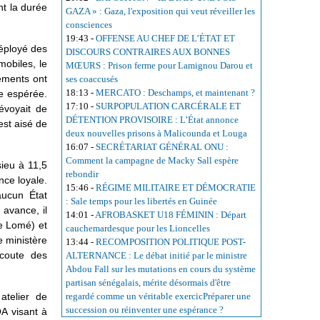
t la durée
GAZA » : Gaza, l'exposition qui veut réveiller les
consciences
19:43
-
OFFENSE AU CHEF DE L’ÉTAT ET
déployé des
DISCOURS CONTRAIRES AUX BONNES
mobiles, le
MŒURS : Prison ferme pour Lamignou Darou et
sements ont
ses coaccusés
18:13
-
MERCATO : Deschamps, et maintenant ?
re espérée.
17:10
-
SURPOPULATION CARCÉRALE ET
révoyait de
DÉTENTION PROVISOIRE : L’État annonce
est aisé de
deux nouvelles prisons à Malicounda et Louga
16:07
-
SECRÉTARIAT GÉNÉRAL ONU :
Comment la campagne de Macky Sall espère
ieu à 11,5
rebondir
nce loyale.
15:46
-
RÉGIME MILITAIRE ET DÉMOCRATIE
aucun État
: Sale temps pour les libertés en Guinée
 avance, il
14:01
-
AFROBASKET U18 FÉMININ : Départ
e Lomé) et
cauchemardesque pour les Lioncelles
e ministère
13:44
-
RECOMPOSITION POLITIQUE POST-
écoute des
ALTERNANCE : Le débat initié par le ministre
Abdou Fall sur les mutations en cours du système
partisan sénégalais, mérite désormais d'être
atelier de
regardé comme un véritable exercicPréparer une
succession ou réinventer une espérance ?
A visant à