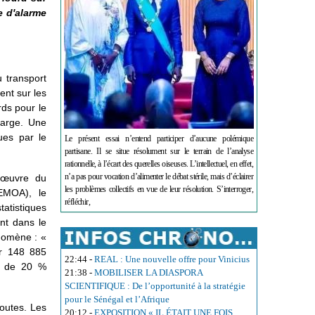
e d'alarme
u transport
ent sur les
rds pour le
harge. Une
ues par le
Le présent essai n’entend participer d’aucune polémique
partisane. Il se situe résolument sur le terrain de l’analyse
rationnelle, à l’écart des querelles oiseuses. L’intellectuel, en effet,
n’a pas pour vocation d’alimenter le débat stérile, mais d’éclairer
n œuvre du
les problèmes collectifs en vue de leur résolution. S’interroger,
EMOA), le
réfléchir,
atistiques
nt dans le
nomène : «
ur 148 885
22:44
-
REAL : Une nouvelle offre pour Vinicius
le de 20 %
21:38
-
MOBILISER LA DIASPORA
SCIENTIFIQUE : De l’opportunité à la stratégie
pour le Sénégal et l’Afrique
routes. Les
20:12
-
EXPOSITION « IL ÉTAIT UNE FOIS