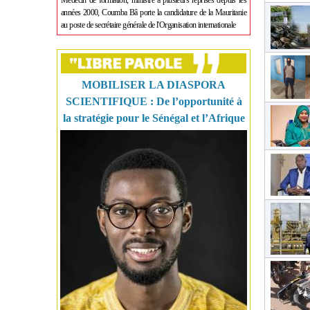
Médecin de formation, ministre à plusieurs reprises depuis les
années 2000, Coumba Bâ porte la candidature de la Mauritanie
au poste de secrétaire générale de l'Organisation internationale
MOBILISER LA DIASPORA
SCIENTIFIQUE : De l’opportunité à
la stratégie pour le Sénégal et l’Afrique