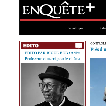
+ de politique
+ d'
CONTRÔLE
Près d’
ÉDITO PAR BIGUÉ BOB : Adieu
Professeur et merci pour le cinéma