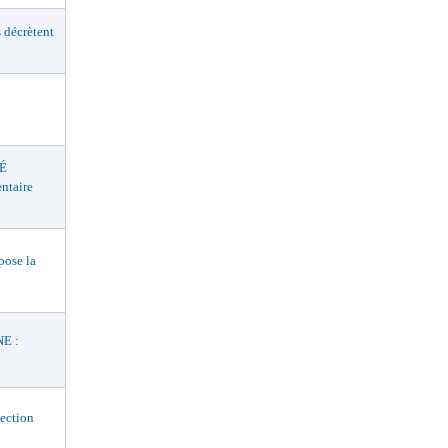
décrètent
É
ntaire
ose la
E :
ection