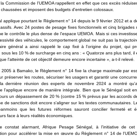
 la Commission de l'UEMOA rappellent en effet que ces excès réduisen
 chaussées et imposent des budgets d'entretien colossaux.
 applique pourtant le Règlement n° 14 depuis le 9 février 2012 et a 
sifs. Avec 24 postes de pesage fixes fonctionnels et cinq brigades 
he le contrôle le plus dense de l'espace UEMOA. Mais si ces investis
gressivité des véhicules, le comportement global ne suit pas la trajectoi
ire général a ainsi rappelé le cap fixé à l'origine du projet, qui p
sous les 10 % de surcharge en cinq ans : « Quatorze ans plus tard, il 
que l'atteinte de cet objectif demeure encore incertaine », a-t-il relevé.
 2005 à Bamako, le Règlement n° 14 fixe la charge maximale par ess
r préserver les routes, sécuriser les usagers et garantir une concurre
 la dernière réunion des experts de novembre 2024 a montré qu'
l'applique encore de manière intégrale. Bien que le Sénégal soit en
ujours un dépassement de 20 % (contre 15 % prévus par les accords d
 de sanctions doit encore s'aligner sur les textes communautaires. L
anmoins que les futures réformes sauront concilier fermeté et 
urs face à leurs réalités économiques.
 constat alarmant, Afrique Pesage Sénégal, à l'initiative de cet 
sation pour accélérer la mise en œuvre du Règlement n° 14 de l'UEMO