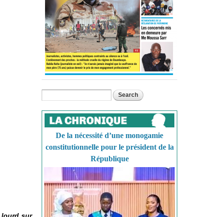
Search
Search form
De la nécessité d’une monogamie
constitutionnelle pour le président de la
République
 lourd sur