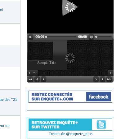
at
00:00
00:00
Sample Title
e des “25
nt un
Tweets de @enquete_plus