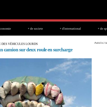
Skip to
main
content
economie
+ de societe
+ d'international
+ de sp
Publié le 2 J
 DES VÉHICULES LOURDS
un camion sur deux roule en surcharge