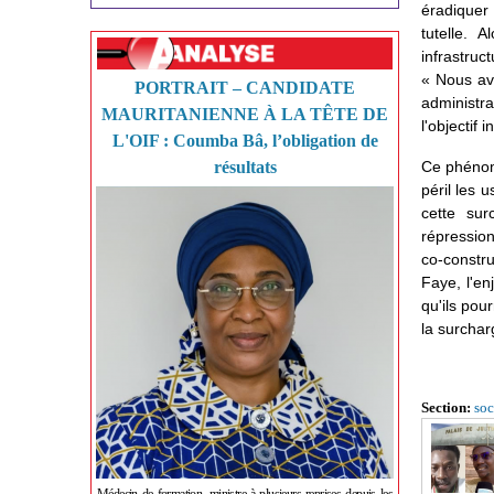
éradiquer
tutelle.
infrastruc
« Nous av
PORTRAIT – CANDIDATE
administr
MAURITANIENNE À LA TÊTE DE
l'objectif 
L'OIF : Coumba Bâ, l’obligation de
résultats
Ce phénomè
péril les 
cette sur
répression
co-constr
Faye, l'en
qu'ils pou
la surchar
Section:
soc