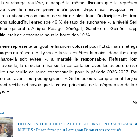
 la surcharge routière, a adopté le même discours que le représen
 Alors que la mesure peine à s'imposer depuis son adoption en 
tures nationales continuent de subir de plein fouet l'indiscipline des tra
ons aujourd'hui enregistré 46 % de taux de surcharge », a révélé Ser
ateur général d'Afrique Pesage Sénégal, Gambie et Guinée, rap
initial était de descendre sous la barre des 10 %.
ne représente un gouffre financier colossal pour l'État, mais met é
usagers du réseau. « Il y va de la vie des êtres humains, donc il est im
charge-là soit évitée », a martelé le responsable. Refusant l'op
 aveugle, la direction mise sur la concertation avec les acteurs du s
uire une feuille de route consensuelle pour la période 2026-2027. Po
jeu est avant tout pédagogique : « Si les acteurs comprennent l'enje
rront rectifier et savoir que la cause principale de la dégradation de la r
ge. »
Ma
ial
OFFENSE AU CHEF DE L’ÉTAT ET DISCOURS CONTRAIRES AUX 
MŒURS : Prison ferme pour Lamignou Darou et ses coaccusés