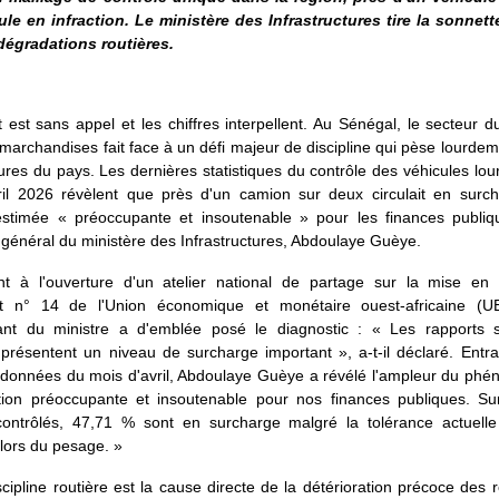
ule en infraction. Le ministère des Infrastructures tire la sonnett
dégradations routières.
 est sans appel et les chiffres interpellent. Au Sénégal, le secteur d
 marchandises fait face à un défi majeur de discipline qui pèse lourdem
tures du pays. Les dernières statistiques du contrôle des véhicules lou
ril 2026 révèlent que près d'un camion sur deux circulait en surc
 estimée « préoccupante et insoutenable » pour les finances publiq
 général du ministère des Infrastructures, Abdoulaye Guèye.
nt à l'ouverture d'un atelier national de partage sur la mise e
t n° 14 de l'Union économique et monétaire ouest-africaine (U
ant du ministre a d'emblée posé le diagnostic : « Les rapports st
présentent un niveau de surcharge important », a-t-il déclaré. Entra
s données du mois d'avril, Abdoulaye Guèye a révélé l'ampleur du phé
tion préoccupante et insoutenable pour nos finances publiques. S
ontrôlés, 47,71 % sont en surcharge malgré la tolérance actuel
lors du pesage. »
scipline routière est la cause directe de la détérioration précoce des 