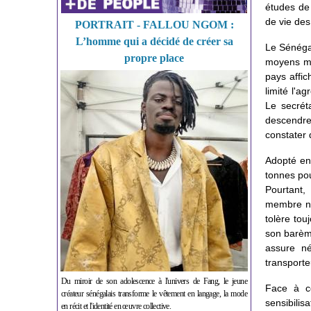
études de
de vie des
PORTRAIT - FALLOU NGOM :
L’homme qui a décidé de créer sa
Le Sénégal
propre place
moyens mas
pays affic
limité l'a
Le secréta
descendre 
constater 
Adopté en
tonnes pou
Pourtant,
membre ne 
tolère to
son barème
assure né
transporte
Du miroir de son adolescence à l'univers de Fang, le jeune
Face à ce
créateur sénégalais transforme le vêtement en langage, la mode
sensibili
en récit et l'identité en œuvre collective.