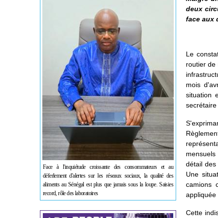
deux circ
face aux 
Le constat
routier de
infrastruc
mois d'av
situation
secrétaire
S'exprima
Règlemen
représent
mensuels 
détail de
Face à l'inquiétude croissante des consommateurs et au
Une situa
déferlement d'alertes sur les réseaux sociaux, la qualité des
camions c
aliments au Sénégal est plus que jamais sous la loupe. Saisies
record, rôle des laboratoires
appliquée 
Cette indi