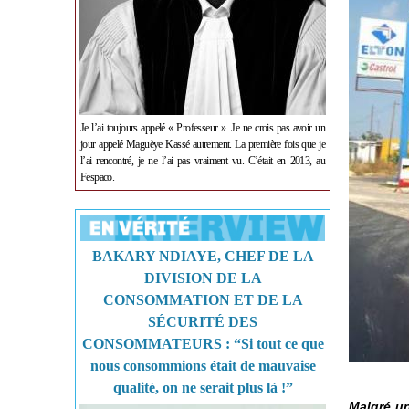
Je l’ai toujours appelé « Professeur ». Je ne crois pas avoir un
jour appelé Maguèye Kassé autrement. La première fois que je
l’ai rencontré, je ne l’ai pas vraiment vu. C’était en 2013, au
Fespaco.
BAKARY NDIAYE, CHEF DE LA
DIVISION DE LA
CONSOMMATION ET DE LA
SÉCURITÉ DES
CONSOMMATEURS : “Si tout ce que
nous consommions était de mauvaise
qualité, on ne serait plus là !”
Malgré un