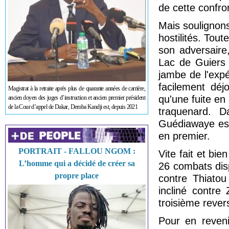
de cette confro
Mais soulignons
hostilités. Tout
son adversaire,
Lac de Guiers 
jambe de l'exp
facilement dé
Magistrat à la retraite après plus de quarante années de carrière,
qu'une fuite en
ancien doyen des juges d’instruction et ancien premier président
de la Cour d’appel de Dakar, Demba Kandji est, depuis 2021
traquenard. D
Guédiawaye est
en premier.
PORTRAIT - FALLOU NGOM :
Vite fait et bie
L’homme qui a décidé de créer sa
26 combats disp
propre place
contre Thiatou
incliné contre
troisième rever
Pour en reveni