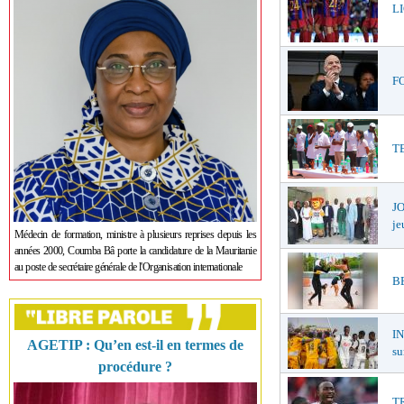
LI
FO
TE
JO
je
Médecin de formation, ministre à plusieurs reprises depuis les
années 2000, Coumba Bâ porte la candidature de la Mauritanie
au poste de secrétaire générale de l'Organisation internationale
BE
I
AGETIP : Qu’en est-il en termes de
su
procédure ?
TR