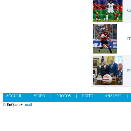
CA
IT
FI
ACCUEIL
|
VIDEO
|
PHOTOS
|
EDITO
|
ANALYSE
|
© EnQuete+ |
mail