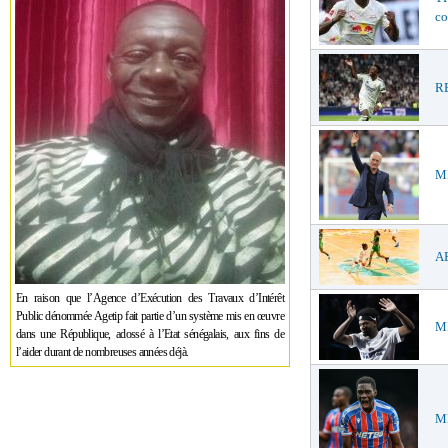
co
RE
ME
AF
En raison que l’Agence d’Exécution des Travaux d’Intérêt
Public dénommée Agetip fait partie d’un système mis en œuvre
ME
dans une République, adossé à l’Etat sénégalais, aux fins de
l’aider durant de nombreuses années déjà.
ME