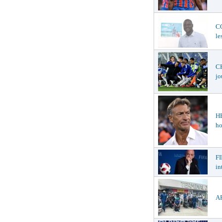
C
le
CH
jo
H
ho
FI
in
AF