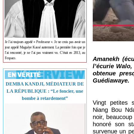
Je l’ai toujours appelé « Professeur ». Je ne crois pas avoir un
jour appelé Maguèye Kassé autrement. La première fois que je
l’ai rencontré, je ne l’ai pas vraiment vu. C’était en 2013, au
Amanekh (écu
Fespaco.
l’écurie Walo,
obtenue presq
Guédiawaye.
DEMBA KANDJI, MÉDIATEUR DE
LA RÉPUBLIQUE : “Le foncier, une
bombe à retardement”
Vingt petites
Niang Bou Nda
noir, beaucoup 
honoré son st
survenue un peu