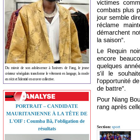
victimes comm
combats plus pr
jour semble dir
réclame main
démarchent notr
la saison”.
Le Requin noi
encore beaucou
quelques année
Du miroir de son adolescence à l'univers de Fang, le jeune
s'il le souha
créateur sénégalais transforme le vêtement en langage, la mode
en récit et l'identité en œuvre collective.
l'opportunité 
de battre”.
Pour Niang Bou
PORTRAIT – CANDIDATE
rang après cel
MAURITANIENNE À LA TÊTE DE
L'OIF : Coumba Bâ, l’obligation de
Section:
sport
résultats