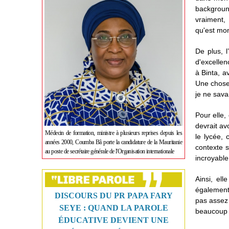
backgroun
vraiment,
qu'est mon
De plus, l
d'excellen
à Binta, a
Une chose
je ne sava
Pour elle,
devrait av
Médecin de formation, ministre à plusieurs reprises depuis les
le lycée, 
années 2000, Coumba Bâ porte la candidature de la Mauritanie
contexte s
au poste de secrétaire générale de l'Organisation internationale
incroyable
Ainsi, el
également 
DISCOURS DU PR PAPA FARY
pas assez 
SEYE : QUAND LA PAROLE
beaucoup d
ÉDUCATIVE DEVIENT UNE