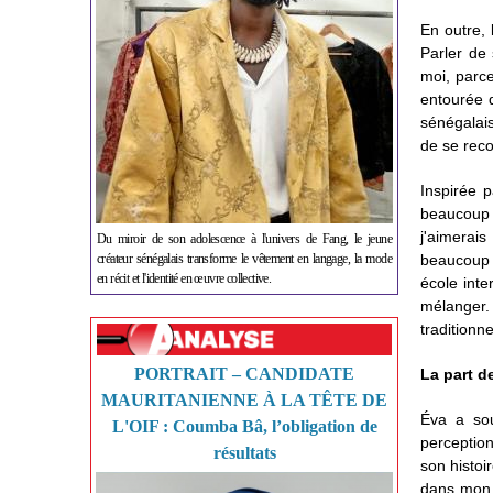
En outre, 
Parler de 
moi, parce
entourée d
sénégalais
de se reco
Inspirée 
beaucoup l
j'aimerai
Du miroir de son adolescence à l'univers de Fang, le jeune
créateur sénégalais transforme le vêtement en langage, la mode
beaucoup 
en récit et l'identité en œuvre collective.
école int
mélanger.
traditionn
PORTRAIT – CANDIDATE
La part d
MAURITANIENNE À LA TÊTE DE
Éva a sou
L'OIF : Coumba Bâ, l’obligation de
perceptio
résultats
son histoi
dans mon v