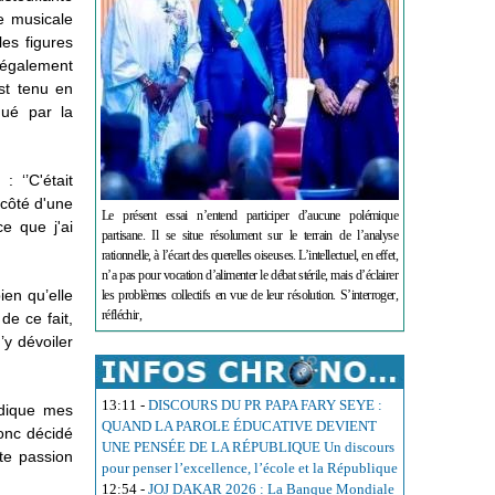
ne musicale
es figures
 également
st tenu en
ué par la
 ‘’C'était
 côté d'une
Le présent essai n’entend participer d’aucune polémique
e que j'ai
partisane. Il se situe résolument sur le terrain de l’analyse
rationnelle, à l’écart des querelles oiseuses. L’intellectuel, en effet,
n’a pas pour vocation d’alimenter le débat stérile, mais d’éclairer
ien qu’elle
les problèmes collectifs en vue de leur résolution. S’interroger,
réfléchir,
de ce fait,
’y dévoiler
13:11
-
DISCOURS DU PR PAPA FARY SEYE :
ndique mes
QUAND LA PAROLE ÉDUCATIVE DEVIENT
donc décidé
UNE PENSÉE DE LA RÉPUBLIQUE Un discours
te passion
pour penser l’excellence, l’école et la République
12:54
-
JOJ DAKAR 2026 : La Banque Mondiale