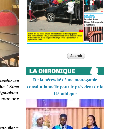
Search
Search form
De la nécessité d’une monogamie
border les
be ‘’Kima
constitutionnelle pour le président de la
galaises.
République
t tout une
stouflante