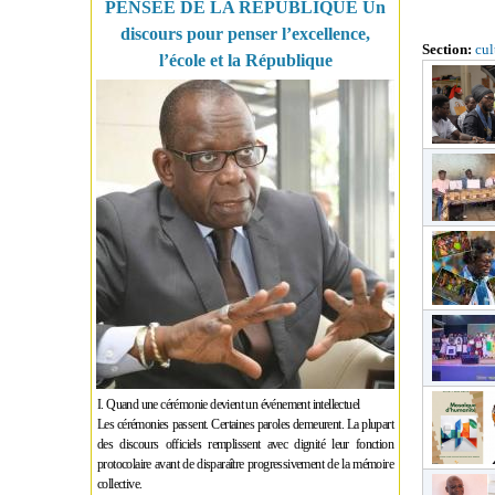
PENSÉE DE LA RÉPUBLIQUE Un
discours pour penser l’excellence,
Section:
cul
l’école et la République
I. Quand une cérémonie devient un événement intellectuel
Les cérémonies passent. Certaines paroles demeurent. La plupart
des discours officiels remplissent avec dignité leur fonction
protocolaire avant de disparaître progressivement de la mémoire
collective.