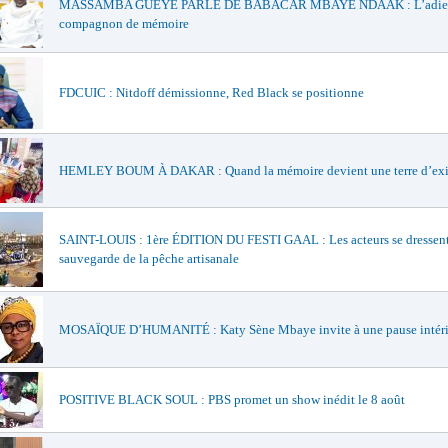
MASSAMBA GUEYE PARLE DE BABACAR MBAYE NDAAK : L’adieu
compagnon de mémoire
FDCUIC : Nitdoff démissionne, Red Black se positionne
HEMLEY BOUM À DAKAR : Quand la mémoire devient une terre d’exi
SAINT-LOUIS : 1ère ÉDITION DU FESTI GAAL : Les acteurs se dressent
sauvegarde de la pêche artisanale
MOSAÏQUE D’HUMANITÉ : Katy Sène Mbaye invite à une pause intéri
POSITIVE BLACK SOUL : PBS promet un show inédit le 8 août