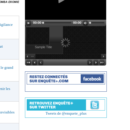
YOMBA EKOMIE
00:00
00:00
igilance
ut
Sample Title
le grand
ir les
nvisibles
Tweets de @enquete_plus