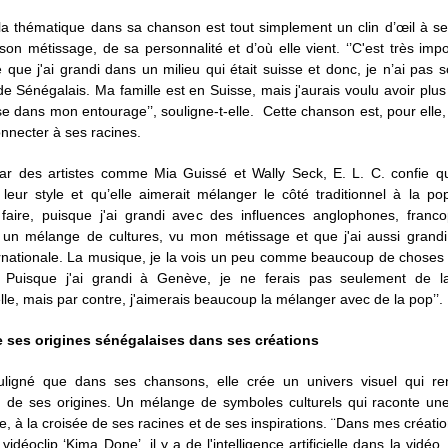
la thématique dans sa chanson est tout simplement un clin d’œil à se
son métissage, de sa personnalité et d’où elle vient. ‘’C'est très imp
 que j'ai grandi dans un milieu qui était suisse et donc, je n’ai pas 
e Sénégalais. Ma famille est en Suisse, mais j'aurais voulu avoir plus
e dans mon entourage’’, souligne-t-elle. Cette chanson est, pour elle
nnecter à ses racines.
par des artistes comme Mia Guissé et Wally Seck, E. L. C. confie qu
eur style et qu’elle aimerait mélanger le côté traditionnel à la po
s faire, puisque j'ai grandi avec des influences anglophones, franc
un mélange de cultures, vu mon métissage et que j'ai aussi grand
ernationale. La musique, je la vois un peu comme beaucoup de choses 
 Puisque j'ai grandi à Genève, je ne ferais pas seulement de 
elle, mais par contre, j'aimerais beaucoup la mélanger avec de la pop’’.
e ses origines sénégalaises dans ses créations
ligné que dans ses chansons, elle crée un univers visuel qui re
n de ses origines. Un mélange de symboles culturels qui raconte une
re, à la croisée de ses racines et de ses inspirations. ¨Dans mes créatio
idéoclip ‘Kima Done’, il y a de l'intelligence artificielle dans la vidéo.