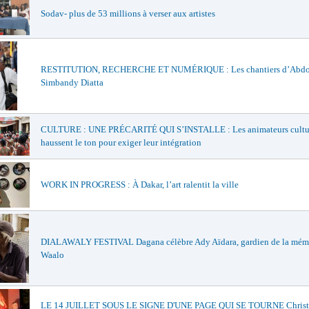
Sodav- plus de 53 millions à verser aux artistes
RESTITUTION, RECHERCHE ET NUMÉRIQUE : Les chantiers d’Abd
Simbandy Diatta
CULTURE : UNE PRÉCARITÉ QUI S’INSTALLE : Les animateurs cultu
haussent le ton pour exiger leur intégration
WORK IN PROGRESS : À Dakar, l’art ralentit la ville
DIALAWALY FESTIVAL Dagana célèbre Ady Aïdara, gardien de la mém
Waalo
LE 14 JUILLET SOUS LE SIGNE D'UNE PAGE QUI SE TOURNE Christi