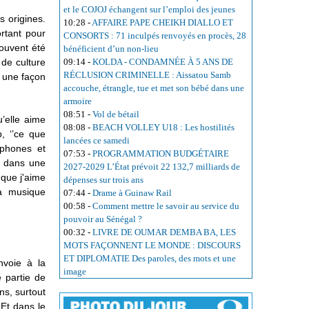
et le COJOJ échangent sur l’emploi des jeunes
s origines.
10:28
-
AFFAIRE PAPE CHEIKH DIALLO ET
ortant pour
CONSORTS : 71 inculpés renvoyés en procès, 28
souvent été
bénéficient d’un non-lieu
 de culture
09:14
-
KOLDA - CONDAMNÉE À 5 ANS DE
RÉCLUSION CRIMINELLE : Aissatou Samb
, une façon
accouche, étrangle, tue et met son bébé dans une
armoire
08:51
-
Vol de bétail
’elle aime
08:08
-
BEACH VOLLEY U18 : Les hostilités
p, ‘’ce que
lancées ce samedi
ophones et
07:53
-
PROGRAMMATION BUDGÉTAIRE
i dans une
2027-2029 L’État prévoit 22 132,7 milliards de
que j'aime
dépenses sur trois ans
la musique
07:44
-
Drame à Guinaw Rail
00:58
-
Comment mettre le savoir au service du
pouvoir au Sénégal ?
00:32
-
LIVRE DE OUMAR DEMBA BA, LES
MOTS FAÇONNENT LE MONDE : DISCOURS
ET DIPLOMATIE Des paroles, des mots et une
nvoie à la
image
 partie de
ns, surtout
 Et dans le