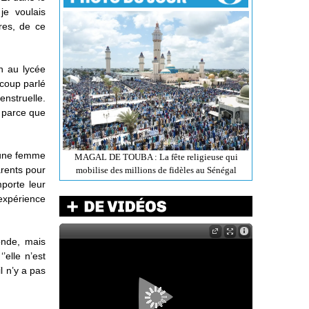
je voulais
res, de ce
on au lycée
ucoup parlé
enstruelle.
 parce que
u'une femme
MAGAL DE TOUBA : La fête religieuse qui
arents pour
mobilise des millions de fidèles au Sénégal
mporte leur
 expérience
onde, mais
’elle n’est
l n’y a pas