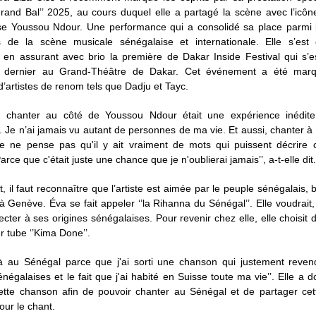
Grand Bal’’ 2025, au cours duquel elle a partagé la scène avec l’icô
se Youssou Ndour. Une performance qui a consolidé sa place parmi l
 de la scène musicale sénégalaise et internationale. Elle s’est
e en assurant avec brio la première de Dakar Inside Festival qui s’e
 dernier au Grand-Théâtre de Dakar. Cet événement a été marq
’artistes de renom tels que Dadju et Tayc.
 chanter au côté de Youssou Ndour était une expérience inédite :
. Je n’ai jamais vu autant de personnes de ma vie. Et aussi, chanter à
je ne pense pas qu'il y ait vraiment de mots qui puissent décrire c
arce que c'était juste une chance que je n'oublierai jamais’’, a-t-elle dit.
 il faut reconnaître que l’artiste est aimée par le peuple sénégalais, b
 à Genève. Éva se fait appeler ‘’la Rihanna du Sénégal’’. Elle voudrait, 
cter à ses origines sénégalaises. Pour revenir chez elle, elle choisit d
r tube ‘’Kima Done’’.
 là au Sénégal parce que j'ai sorti une chanson qui justement reve
énégalaises et le fait que j'ai habité en Suisse toute ma vie’’. Elle a 
cette chanson afin de pouvoir chanter au Sénégal et de partager cet
our le chant.