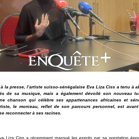
e à la presse, l’artiste suisso-sénégalaise Eva Liza Ciss a tenu à a
lés de sa musique, mais a également dévoilé son nouveau tu
Une chanson qui célèbre ses appartenances africaines et séné
rtiste, le morceau, reflet de son parcours personnel, est avan
se reconnecter à ses racines.
 Eva Liza Ciss a récemment marqué les esprits par sa prestation épou