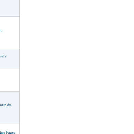
ou
rels
oire du
ne Fages