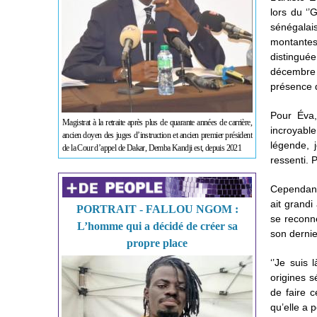
lors du ‘’
sénégalai
montantes
distingué
décembre
présence d
Pour Éva,
Magistrat à la retraite après plus de quarante années de carrière,
incroyable
ancien doyen des juges d’instruction et ancien premier président
légende, 
de la Cour d’appel de Dakar, Demba Kandji est, depuis 2021
ressenti. P
Cependant,
ait grandi
PORTRAIT - FALLOU NGOM :
se reconne
L’homme qui a décidé de créer sa
son dernie
propre place
‘’Je suis
origines s
de faire 
qu’elle a p