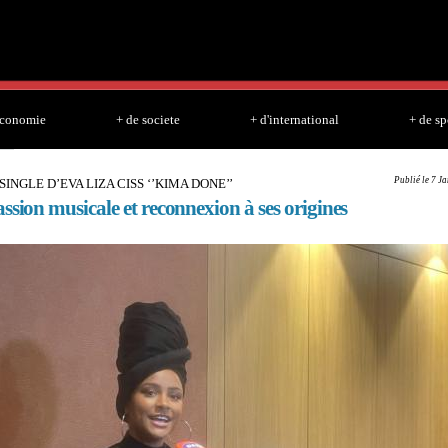
Skip to
main
content
economie
+ de societe
+ d'international
+ de sp
Publié le 7 J
INGLE D’EVA LIZA CISS ‘’KIMA DONE’’
ssion musicale et reconnexion à ses origines