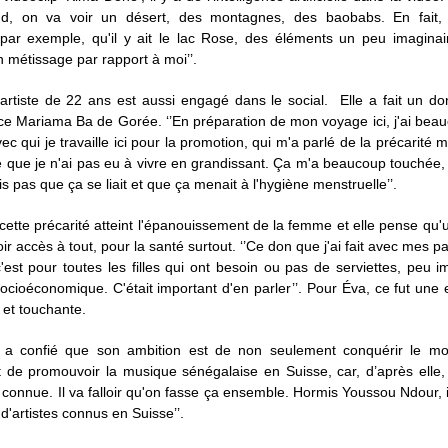
d, on va voir un désert, des montagnes, des baobabs. En fait, 
 par exemple, qu'il y ait le lac Rose, des éléments un peu imaginai
 métissage par rapport à moi’’.
’artiste de 22 ans est aussi engagé dans le social. Elle a fait un d
ce Mariama Ba de Gorée. ‘’En préparation de mon voyage ici, j'ai bea
vec qui je travaille ici pour la promotion, qui m'a parlé de la précarité m
 que je n'ai pas eu à vivre en grandissant. Ça m'a beaucoup touchée,
is pas que ça se liait et que ça menait à l'hygiène menstruelle’’.
 cette précarité atteint l'épanouissement de la femme et elle pense q
oir accès à tout, pour la santé surtout. ‘’Ce don que j'ai fait avec mes p
c'est pour toutes les filles qui ont besoin ou pas de serviettes, peu i
ocioéconomique. C'était important d'en parler’’. Pour Éva, ce fut une
 et touchante.
le a confié que son ambition est de non seulement conquérir le m
de promouvoir la musique sénégalaise en Suisse, car, d’après elle, ‘
connue. Il va falloir qu'on fasse ça ensemble. Hormis Youssou Ndour, i
'artistes connus en Suisse’’.