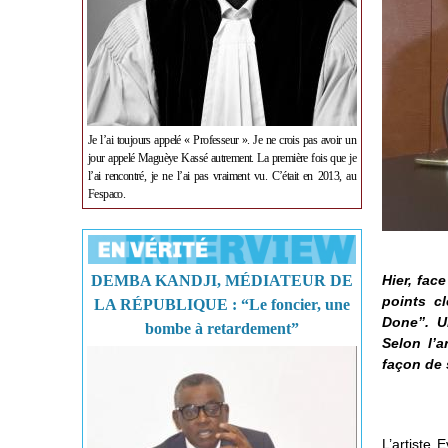
Je l’ai toujours appelé « Professeur ». Je ne crois pas avoir un
jour appelé Maguèye Kassé autrement. La première fois que je
l’ai rencontré, je ne l’ai pas vraiment vu. C’était en 2013, au
Fespaco.
DEMBA KANDJI, MÉDIATEUR DE
Hier, fac
points c
LA RÉPUBLIQUE : “Le foncier, une
Done’’. 
bombe à retardement”
Selon l’a
façon de 
L’artiste