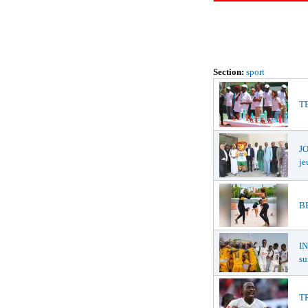
Section:
sport
TE
JO
je
BE
I
su
TR