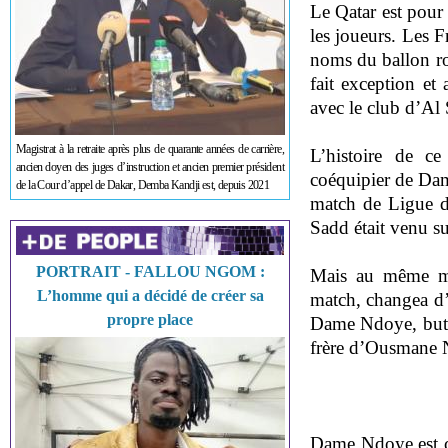
Le Qatar est pour
les joueurs. Les 
noms du ballon ro
fait exception et
avec le club d’Al
Magistrat à la retraite après plus de quarante années de carrière,
L’histoire de ce
ancien doyen des juges d’instruction et ancien premier président
coéquipier de Dam
de la Cour d’appel de Dakar, Demba Kandji est, depuis 2021
match de Ligue d
Sadd était venu s
PORTRAIT - FALLOU NGOM :
Mais au même mo
L’homme qui a décidé de créer sa
match, changea d’a
propre place
Dame Ndoye, buteu
frère d’Ousmane N
Dame Ndoye est ce 