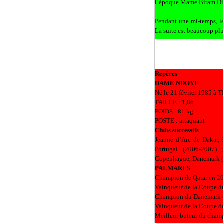
l’époque Mame Biram Di
Pendant une mi-temps, le
La suite est beaucoup p
Repères
DAME NDOYE
Né le 21 février 1985 à
TAILLE : 1,86
POIDS : 81 kg
POSTE : attaquant
Clubs successifs
Jeanne d’Arc de Dakar,
Portugal (2006-2007) 
Copenhague, Danemark 
PALMARES
Champion de Qatar en 20
Vainqueur de la Coupe du
Champion du Danemark 
Vainqueur de la Coupe 
Meilleur buteur du cham