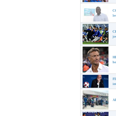
C
le
CH
jo
H
ho
FI
in
AF