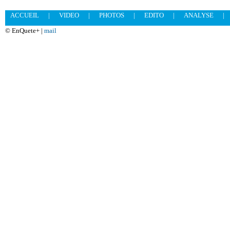
ACCUEIL
|
VIDEO
|
PHOTOS
|
EDITO
|
ANALYSE
|
© EnQuete+ |
mail