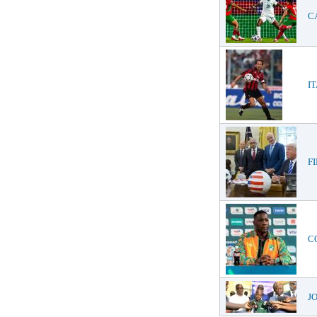
CA
IT
FI
CO
JO