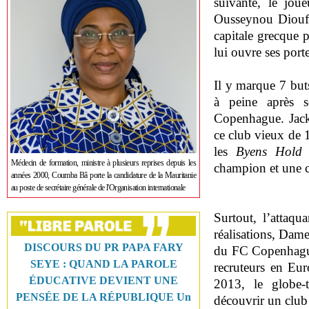
suivante, le jo
Ousseynou Diouf 
capitale grecque 
lui ouvre ses porte
Il y marque 7 but
à peine après s
Copenhague. Jack
ce club vieux de 1
les
Byens Hold
(
Médecin de formation, ministre à plusieurs reprises depuis les
champion et une 
années 2000, Coumba Bâ porte la candidature de la Mauritanie
au poste de secrétaire générale de l'Organisation internationale
Surtout, l’attaq
réalisations, Dame
DISCOURS DU PR PAPA FARY
du FC Copenhague 
SEYE : QUAND LA PAROLE
recruteurs en Eu
ÉDUCATIVE DEVIENT UNE
2013, le globe-t
PENSÉE DE LA RÉPUBLIQUE Un
découvrir un club 