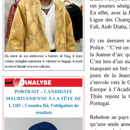
ces joueurs sénéga
En effet, avec la 
Ligue des Champ
Fall, Atab Diatta
Et ces derniers n
Police. ‘’C’est un
la Jeanne d’arc qu
Du miroir de son adolescence à l'univers de Fang, le jeune
C’est lors d’un ma
créateur sénégalais transforme le vêtement en langage, la mode
en récit et l'identité en œuvre collective.
marquant un but s
jours de la Jea
s’envole vers le Q
Europe à l’Acadé
PORTRAIT – CANDIDATE
Thiès rejoint la
MAURITANIENNE À LA TÊTE DE
Portugal.
L'OIF : Coumba Bâ, l’obligation de
résultats
Rebelote au pay
qu’une seule ann