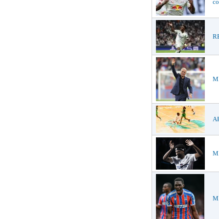
co
RE
ME
AF
ME
ME