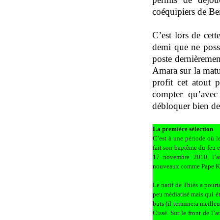
coéquipiers de Be
C’est lors de cett
demi que ne possè
poste dernièremen
Amara sur la matu
profit cet atout 
compter qu’avec 
débloquer bien de
La première sélection
C’est à une période où l
fait son baptême du feu 
17 novembre 2010, l’an
nouveaux comme Pape Ko
Le natif de Thiès a pour
peu médiatisé mais qui é
buts (il terminera meille
Cissé. Sur le front de l