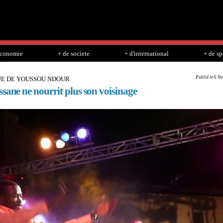
Skip to
main
content
economie
+ de societe
+ d'international
+ de sp
Publié le 6 N
E DE YOUSSOU NDOUR
sane ne nourrit plus son voisinage