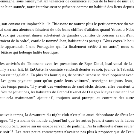
 témoigne, sous l'anonymat, un tenancier de commerce autour de la boîte de nuit à 
ine bien sonnée, notre interlocuteur se présente comme un habitué des lieux depuis
 son constat est implacable : le Thiossane ne nourrit plus le petit commerce du voi
i sont aux alentours faisaient de très bons chiffres d'affaires quand Youssou Ndou
. Ceux qui venaient danser achetaient de grandes quantités de boisson avant d'entr
rtaient de la boîte'', confie le nommé Jean, habitant des parages. ''Vous voyez la bou
elle appartenait à une Portugaise qui l'a finalement cédée à un autre'', nous sou
 bâtisse qui héberge ladite boutique.
des activités du Thiossane avec les prestations de Pape Diouf, lead-vocal de la
 n'y a rien fait. Et EnQuête l'a constaté vendredi dernier au soir, jour de la Tabaski.
r est inégalable. En plus des boutiques, de petits business se développaient avec
 Les gens payaient pour qu'on garde leurs voitures'', renseigne toujours Jean,
des temps passés. ''Il y avait des vendeuses de sandwichs dehors, elles venaient to
You ne jouait pas, les habitants de Grand-Dakar et de Ouagou Niayes aimaient à veni
out cela maintenant'', ajoute-t-il, toujours aussi prompt, au contraire des autr
mauvais temps, la devanture du night-club n'est plus aussi débordante de férus lo
ngue. ''Il y a moins de monde aujourd'hui que les autres jours, à cause de la Tabask
Doudou Sarr, trouvé sur un espace servant de parking. Pas la silhouette d'une seul
 soir-là. Les rares petits commerçants n'avaient pas plus à proposer que de l'eau