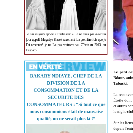
Je l’ai toujours appelé « Professeur ». Je ne crois pas avoir un
jour appelé Maguèye Kassé autrement. La première fois que je
l’ai rencontré, je ne l’ai pas vraiment vu. C’était en 2013, au
Fespaco.
Le petit c
BAKARY NDIAYE, CHEF DE LA
Ndour, anima
DIVISION DE LA
Tabaski.
CONSOMMATION ET DE LA
La reconver
SÉCURITÉ DES
Étoile dont 
CONSOMMATEURS : “Si tout ce que
et autres co
nous consommions était de mauvaise
le night-clu
qualité, on ne serait plus là !”
Sur les lieu
depuis l'en