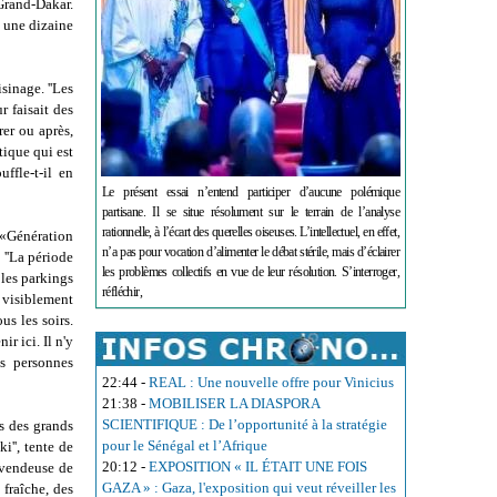
Grand-Dakar.
 une dizaine
sinage. ''Les
r faisait des
er ou après,
tique qui est
ffle-t-il en
Le présent essai n’entend participer d’aucune polémique
partisane. Il se situe résolument sur le terrain de l’analyse
rationnelle, à l’écart des querelles oiseuses. L’intellectuel, en effet,
 «Génération
n’a pas pour vocation d’alimenter le débat stérile, mais d’éclairer
 ''La période
les problèmes collectifs en vue de leur résolution. S’interroger,
 les parkings
réfléchir,
 visiblement
us les soirs.
r ici. Il n'y
es personnes
22:44
-
REAL : Une nouvelle offre pour Vinicius
21:38
-
MOBILISER LA DIASPORA
SCIENTIFIQUE : De l’opportunité à la stratégie
rs des grands
pour le Sénégal et l’Afrique
i'', tente de
20:12
-
EXPOSITION « IL ÉTAIT UNE FOIS
e vendeuse de
GAZA » : Gaza, l'exposition qui veut réveiller les
 fraîche, des