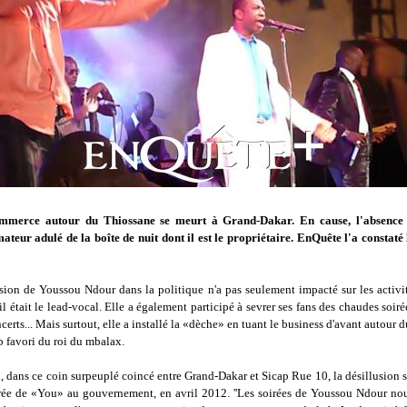
ommerce autour du Thiossane se meurt à Grand-Dakar. En cause, l'absence
teur adulé de la boîte de nuit dont il est le propriétaire. EnQuête l'a constaté 
sion de Youssou Ndour dans la politique n'a pas seulement impacté sur les activi
il était le lead-vocal. Elle a également participé à sevrer ses fans des chaudes soir
ncerts... Mais surtout, elle a installé la «dèche» en tuant le business d'avant autour 
b favori du roi du mbalax.
x, dans ce coin surpeuplé coincé entre Grand-Dakar et Sicap Rue 10, la désillusion s'
trée de «You» au gouvernement, en avril 2012. ''Les soirées de Youssou Ndour n