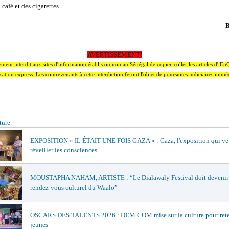
café et des cigarettes...
AVERTISSEMENT!
ctement interdit aux sites d'information établis ou non au Sénégal de copier-coller les articles d' E
sation express. Les contrevenants à cette interdiction feront l'objet de poursuites judiciaires immé
ture
EXPOSITION « IL ÉTAIT UNE FOIS GAZA » : Gaza, l'exposition qui ve
réveiller les consciences
MOUSTAPHA NAHAM, ARTISTE : “Le Dialawaly Festival doit devenir 
rendez-vous culturel du Waalo”
OSCARS DES TALENTS 2026 : DEM COM mise sur la culture pour reten
jeunes