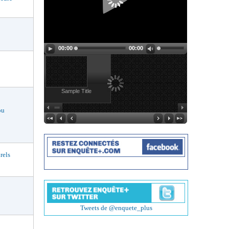
00:00
00:00
Sample Title
ou
rels
Tweets de @enquete_plus