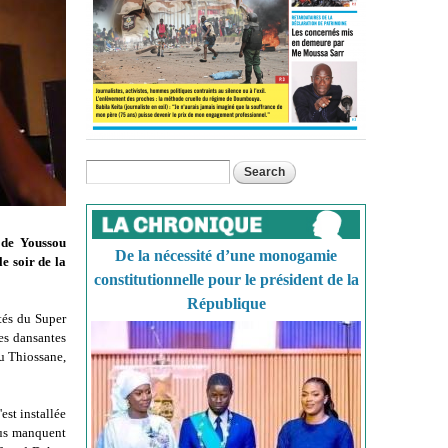
Search
Search form
 de Youssou
De la nécessité d’une monogamie
le soir de la
constitutionnelle pour le président de la
République
tés du Super
ées dansantes
du Thiossane,
est installée
ous manquent