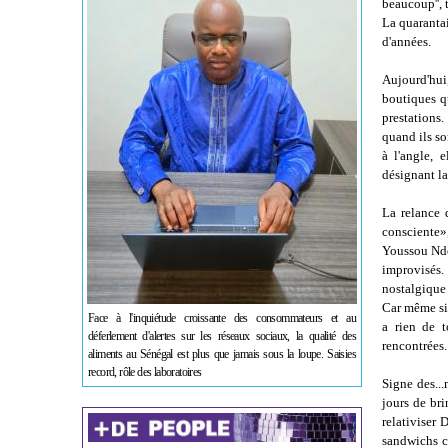
beaucoup'',
La quaranta
d'années.
Aujourd'hui,
boutiques qu
prestations
quand ils so
à l'angle, 
désignant la
La relance 
consciente»,
Youssou Ndou
improvisés.
nostalgique 
Car même si 
Face à l'inquiétude croissante des consommateurs et au
a rien de t
déferlement d'alertes sur les réseaux sociaux, la qualité des
rencontrées.
aliments au Sénégal est plus que jamais sous la loupe. Saisies
record, rôle des laboratoires
Signe des...
jours de bri
relativiser 
sandwichs ce