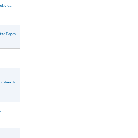
oire du
ne Fages
t dans la
e