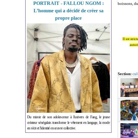
PORTRAIT - FALLOU NGOM :
boissons, du 
L’homme qui a décidé de créer sa
propre place
Il est stri
autori
Section:
cul
Du miroir de son adolescence à l'univers de Fang, le jeune
créateur sénégalais transforme le vêtement en langage, la mode
en récit et l'identité en œuvre collective.