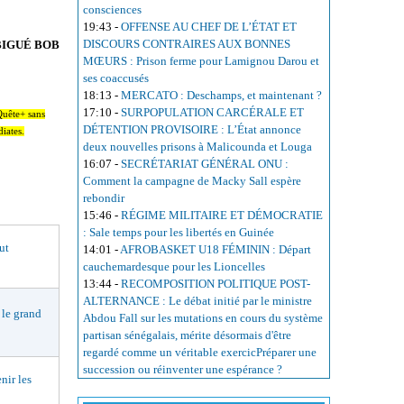
consciences
19:43
-
OFFENSE AU CHEF DE L’ÉTAT ET
DISCOURS CONTRAIRES AUX BONNES
BIGUÉ BOB
MŒURS : Prison ferme pour Lamignou Darou et
ses coaccusés
18:13
-
MERCATO : Deschamps, et maintenant ?
17:10
-
SURPOPULATION CARCÉRALE ET
nQuête+ sans
DÉTENTION PROVISOIRE : L’État annonce
diates.
deux nouvelles prisons à Malicounda et Louga
16:07
-
SECRÉTARIAT GÉNÉRAL ONU :
Comment la campagne de Macky Sall espère
rebondir
15:46
-
RÉGIME MILITAIRE ET DÉMOCRATIE
: Sale temps pour les libertés en Guinée
ut
14:01
-
AFROBASKET U18 FÉMININ : Départ
cauchemardesque pour les Lioncelles
13:44
-
RECOMPOSITION POLITIQUE POST-
ALTERNANCE : Le débat initié par le ministre
le grand
Abdou Fall sur les mutations en cours du système
partisan sénégalais, mérite désormais d'être
regardé comme un véritable exercicPréparer une
succession ou réinventer une espérance ?
ir les