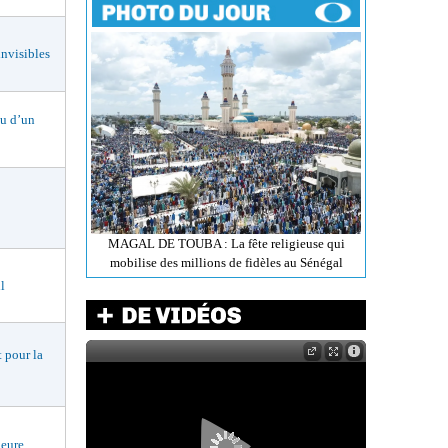
nvisibles
 d’un
MAGAL DE TOUBA : La fête religieuse qui
mobilise des millions de fidèles au Sénégal
l
 pour la
eure