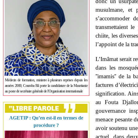
donc un usurpate
musulmane, et p
s’accommoder d
transmettaient le
chiite, les diverse
l’appoint de la tra
L’Imâmat serait re
dans les mosqué
''imamis'' de la 
Médecin de formation, ministre à plusieurs reprises depuis les
factures d’électric
années 2000, Coumba Bâ porte la candidature de la Mauritanie
au poste de secrétaire générale de l'Organisation internationale
signification. Ai
au Fouta Djall
gouvernance insp
AGETIP : Qu’en est-il en termes de
menace pesante du
procédure ?
avoir soutenu une 
actuel, dans deux