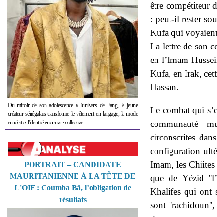
être compétiteur 
: peut-il rester s
Kufa qui voyaient 
La lettre de son 
en l’Imam Hussein
Kufa, en Irak, cet
Hassan.
Du miroir de son adolescence à l'univers de Fang, le jeune
Le combat qui s’en
créateur sénégalais transforme le vêtement en langage, la mode
communauté mus
en récit et l'identité en œuvre collective.
circonscrites dan
configuration ult
Imam, les Chiites 
PORTRAIT – CANDIDATE
MAURITANIENNE À LA TÊTE DE
que de Yézid ''l
L'OIF : Coumba Bâ, l’obligation de
Khalifes qui ont
résultats
sont ''rachidoun''