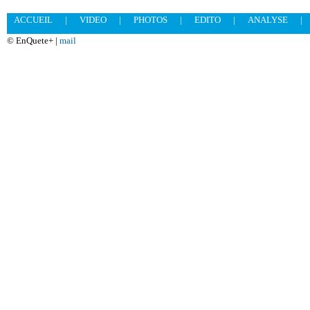
ACCUEIL
|
VIDEO
|
PHOTOS
|
EDITO
|
ANALYSE
|
© EnQuete+ |
mail