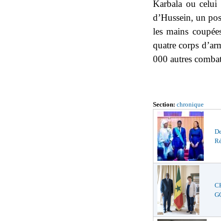
Karbala ou celui
d’Hussein, un post
les mains coupée
quatre corps d’ar
000 autres combat
Section:
chronique
De
Ré
C
GO