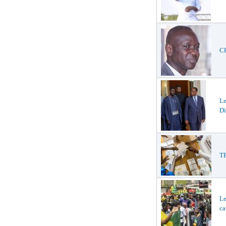
CH
L
Di
TE
Le
ca