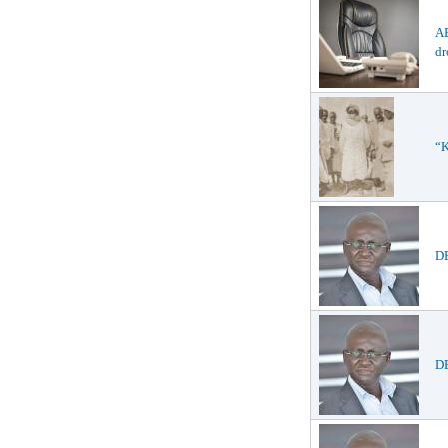
AB
dr
“K
D
DE