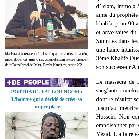
d’Islam, immola à
aimé du prophète
khalifat pour 90 a
et adversaires du
Sunnites dans le
une haine intariss
Magistrat à la retraite après plus de quarante années de carrière,
3
ème
Khalife Ou
ancien doyen des juges d’instruction et ancien premier président
de la Cour d’appel de Dakar, Demba Kandji est, depuis 2021
son successeur Al
Le massacre de K
sanglante conclus
PORTRAIT - FALLOU NGOM :
dont le résultat se
L’homme qui a décidé de créer sa
propre place
jusqu’au meurtre
Hussein. Non con
empoisonner par s
Yézid. L’affaire 