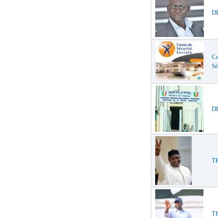
DE
Ce
Sé
DE
TR
TE