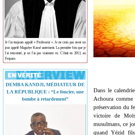
Je l’ai toujours appelé « Professeur ». Je ne crois pas avoir un
jour appelé Maguèye Kassé autrement. La première fois que je
l’ai rencontré, je ne l’ai pas vraiment vu. C’était en 2013, au
Fespaco.
DEMBA KANDJI, MÉDIATEUR DE
Dans le calendrie
LA RÉPUBLIQUE : “Le foncier, une
Achoura comme l
bombe à retardement”
préservation du f
victoire de Moï
musulmans, ce jou
quand Yézid fil