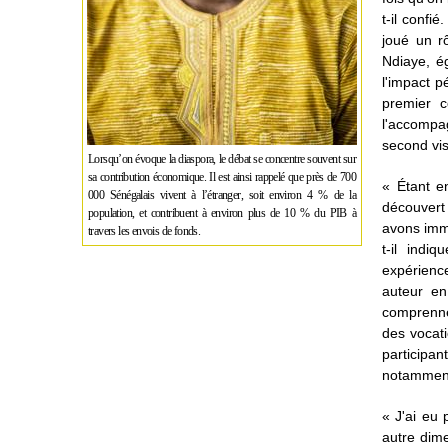
t-il confi
joué un r
Ndiaye, é
l'impact p
premier c
l'accompa
second vis
Lorsqu’on évoque la diaspora, le débat se concentre souvent sur
sa contribution économique. Il est ainsi rappelé que près de 700
« Étant e
000 Sénégalais vivent à l’étranger, soit environ 4 % de la
découvert 
population, et contribuent à environ plus de 10 % du PIB à
avons immé
travers les envois de fonds.
t-il indi
expérience
auteur en
comprenne
des vocati
participan
notamment
« J'ai eu 
autre dime