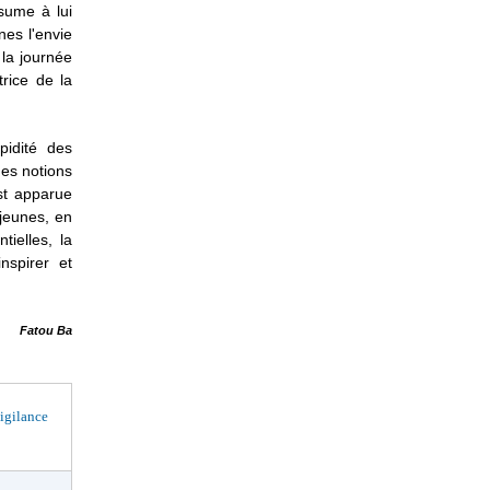
ésume à lui
nes l'envie
 la journée
rice de la
pidité des
des notions
est apparue
jeunes, en
tielles, la
nspirer et
Fatou Ba
igilance