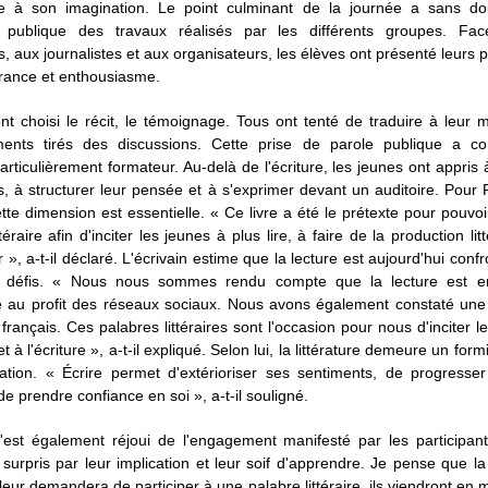
e à son imagination. Le point culminant de la journée a sans do
on publique des travaux réalisés par les différents groupes. Fa
 aux journalistes et aux organisateurs, les élèves ont présenté leurs 
rance et enthousiasme.
nt choisi le récit, le témoignage. Tous ont tenté de traduire à leur 
ents tirés des discussions. Cette prise de parole publique a co
articulièrement formateur. Au-delà de l'écriture, les jeunes ont appris
s, à structurer leur pensée et à s'exprimer devant un auditoire. Pour
tte dimension est essentielle. « Ce livre a été le prétexte pour pouvoi
téraire afin d'inciter les jeunes à plus lire, à faire de la production lit
 », a-t-il déclaré. L'écrivain estime que la lecture est aujourd'hui conf
 défis. « Nous nous sommes rendu compte que la lecture est en
re au profit des réseaux sociaux. Nous avons également constaté une
français. Ces palabres littéraires sont l'occasion pour nous d'inciter l
et à l'écriture », a-t-il expliqué. Selon lui, la littérature demeure un form
ation. « Écrire permet d'extérioriser ses sentiments, de progresse
de prendre confiance en soi », a-t-il souligné.
s'est également réjoui de l'engagement manifesté par les participan
surpris par leur implication et leur soif d'apprendre. Je pense que l
 leur demandera de participer à une palabre littéraire, ils viendront en 