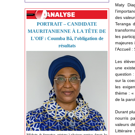
Maty Dia
l'importan
des valeur
PORTRAIT – CANDIDATE
Teranga d
transforma
MAURITANIENNE À LA TÊTE DE
les partic
L'OIF : Coumba Bâ, l’obligation de
majeures i
résultats
l'Accueil 
Les élèves
une exist
question :
sur la coe
les exige
thème : « 
de la paro
Durant plu
nourris p
valeurs d
Littérair