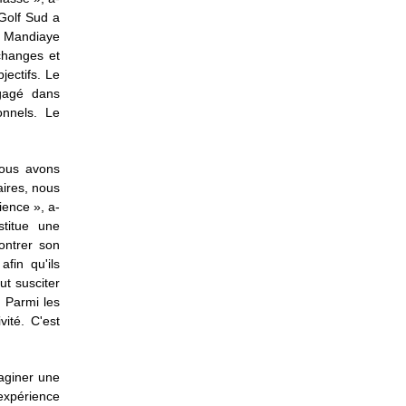
 Golf Sud a
, Mandiaye
changes et
jectifs. Le
ngagé dans
onnels. Le
nous avons
aires, nous
ience », a-
stitue une
contrer son
fin qu'ils
t susciter
. Parmi les
vité. C'est
maginer une
 expérience