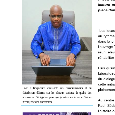
lecture a
place dan
Les locau
au rythme 
dans la pr
l'ouvrage 
réuni élèv
réhabilite
Plus qu'un
laboratoir
du dialogu
cette init
Face à l'inquiétude croissante des consommateurs et au
pleinemen
déferlement d'alertes sur les réseaux sociaux, la qualité des
aliments au Sénégal est plus que jamais sous la loupe. Saisies
Au centre 
record, rôle des laboratoires
Paul Séda
l'histoire