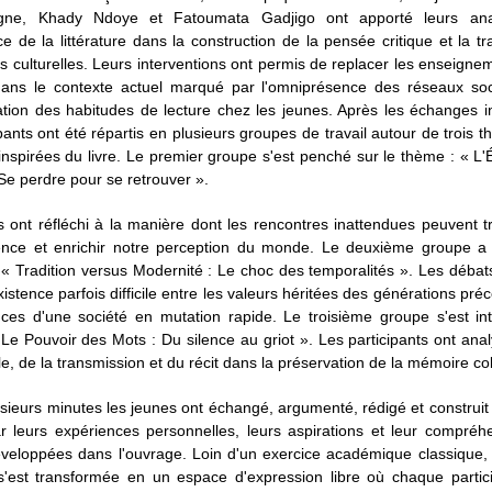
gne, Khady Ndoye et Fatoumata Gadjigo ont apporté leurs ana
ce de la littérature dans la construction de la pensée critique et la t
s culturelles. Leurs interventions ont permis de replacer les enseigne
ans le contexte actuel marqué par l'omniprésence des réseaux soc
tion des habitudes de lecture chez les jeunes. Après les échanges in
ipants ont été répartis en plusieurs groupes de travail autour de trois 
nspirées du livre. Le premier groupe s'est penché sur le thème : « L'
: Se perdre pour se retrouver ».
 ont réfléchi à la manière dont les rencontres inattendues peuvent 
ence et enrichir notre perception du monde. Le deuxième groupe a 
 « Tradition versus Modernité : Le choc des temporalités ». Les débat
xistence parfois difficile entre les valeurs héritées des générations pré
nces d'une société en mutation rapide. Le troisième groupe s'est in
Le Pouvoir des Mots : Du silence au griot ». Les participants ont anal
le, de la transmission et du récit dans la préservation de la mémoire col
sieurs minutes les jeunes ont échangé, argumenté, rédigé et construit
ar leurs expériences personnelles, leurs aspirations et leur compréh
éveloppées dans l'ouvrage. Loin d'un exercice académique classique, 
e s'est transformée en un espace d'expression libre où chaque partic