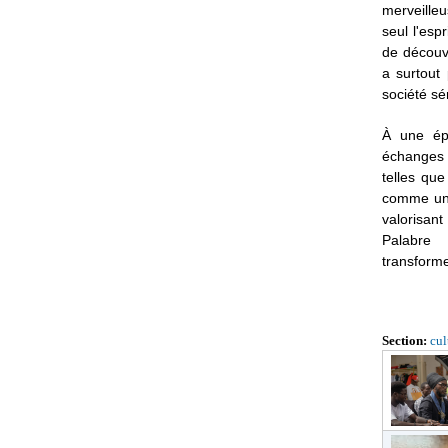
merveilleu
seul l'esp
de découvr
a surtout
société sé
À une épo
échanges n
telles que
comme un 
valorisant
Palabre L
transforme
Section:
cul