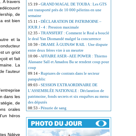
. À travers
15:19
-
GRAND MAGAL DE TOUBA : Les GTS
redécouvrir
ont transporté près de 10 000 pèlerins en une
dership, de
semaine
ga est bien
15:11
-
DÉCLARATION DE PATRIMOINE –
JOUR J - 4 : Pression maximale
12:35
-
TRANSFERT : Comment le Real a bouclé
le deal Yan Diomandé malgré la concurrence
autre et la
10:59
-
DRAME À GUINAW RAIL : Une dispute
 conducteur
entre deux frères vire à un meurtre
st un griot
10:06
-
AFFAIRE ASER–AEE POWER : Thierno
oit et fait
Alassane Sall et Amadou Ba se rendent coup pour
umaine. La
coup
de l'auteur
09:14
-
Ruptures de contrats dans le secteur
parapublic
09:03
-
SESSION EXTRAORDINAIRE DE
'entreprise
L’ASSEMBLÉE NATIONALE : Déclaration de
on dans les
patrimoine, fonds secrets et six enquêtes au menu
des députés
ratégie, de
08:53
-
Pénurie de sang
ons orales
d'un héros
istes Ndèye