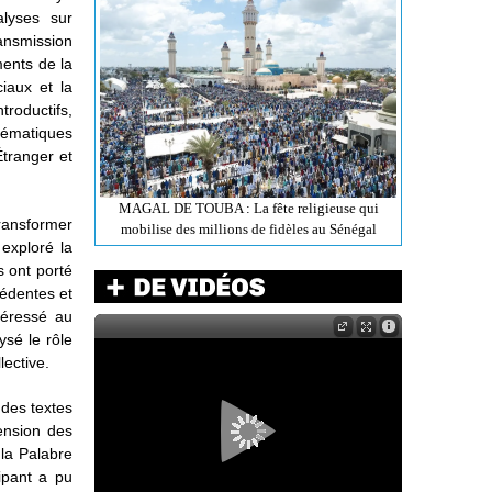
lyses sur
ransmission
ments de la
iaux et la
troductifs,
thématiques
Étranger et
MAGAL DE TOUBA : La fête religieuse qui
transformer
mobilise des millions de fidèles au Sénégal
exploré la
s ont porté
cédentes et
téressé au
ysé le rôle
lective.
 des textes
ension des
la Palabre
ipant a pu