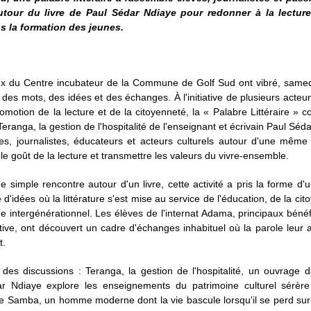
utour du livre de Paul Sédar Ndiaye pour redonner à la lectur
s la formation des jeunes.
x du Centre incubateur de la Commune de Golf Sud ont vibré, samedi
des mots, des idées et des échanges. À l'initiative de plusieurs acte
omotion de la lecture et de la citoyenneté, la « Palabre Littéraire » 
Teranga, la gestion de l'hospitalité de l'enseignant et écrivain Paul Séd
es, journalistes, éducateurs et acteurs culturels autour d'une même
r le goût de la lecture et transmettre les valeurs du vivre-ensemble.
e simple rencontre autour d'un livre, cette activité a pris la forme d'u
e d'idées où la littérature s'est mise au service de l'éducation, de la cit
e intergénérationnel. Les élèves de l'internat Adama, principaux bénéf
iative, ont découvert un cadre d'échanges inhabituel où la parole leur 
t.
des discussions : Teranga, la gestion de l'hospitalité, un ouvrage 
r Ndiaye explore les enseignements du patrimoine culturel sérère
 de Samba, un homme moderne dont la vie bascule lorsqu'il se perd sur