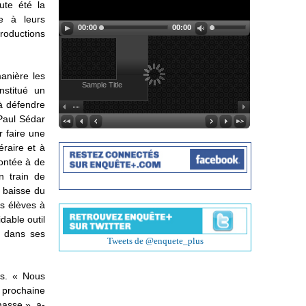
ute été la
ce à leurs
00:00
00:00
productions
manière les
Sample Title
nstitué un
 à défendre
 Paul Sédar
r faire une
téraire et à
rontée à de
 train de
 baisse du
es élèves à
idable outil
r dans ses
Tweets de @enquete_plus
ts. « Nous
a prochaine
masse », a-