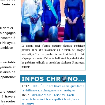
e toute sa
 dernier ,
urs engagés
consacrée à
ar Ndiaye a
Le présent essai n’entend participer d’aucune polémique
 ambition :
partisane. Il se situe résolument sur le terrain de l’analyse
rationnelle, à l’écart des querelles oiseuses. L’intellectuel, en effet,
n’a pas pour vocation d’alimenter le débat stérile, mais d’éclairer
n véritable
les problèmes collectifs en vue de leur résolution. S’interroger,
oyenneté et
réfléchir,
iciaires de
appartenait
17:12
-
LINGUÈRE : Les Daara Coraniques face à
la résilience aux changements climatiques
dans lequel
16:27
-
MÉDINA SOUS TENSION : Docta
 à travers
remercie les autorités et appelle à la vigilance
 les routes
collective