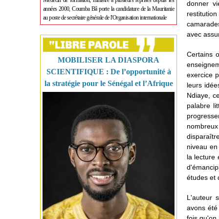
Médecin de formation, ministre à plusieurs reprises depuis les
donner vi
années 2000, Coumba Bâ porte la candidature de la Mauritanie
restituti
au poste de secrétaire générale de l'Organisation internationale
camarades,
avec assu
Certains o
MOBILISER LA DIASPORA
enseignem
SCIENTIFIQUE : De l’opportunité à
exercice p
la stratégie pour le Sénégal et l’Afrique
leurs idée
Ndiaye, ce
palabre lit
progresser
nombreux
disparaît
niveau en 
la lecture 
d'émancip
études et 
L'auteur 
avons été 
fois qu'on