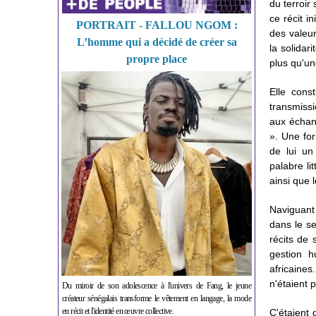
du terroir
ce récit i
PORTRAIT - FALLOU NGOM :
des valeur
L’homme qui a décidé de créer sa
la solidar
propre place
plus qu'un
Elle const
transmissi
aux échang
». Une for
de lui un
palabre li
ainsi que 
Naviguant 
dans le se
récits de 
gestion h
africaine
n'étaient 
Du miroir de son adolescence à l'univers de Fang, le jeune
créateur sénégalais transforme le vêtement en langage, la mode
en récit et l'identité en œuvre collective.
C'étaient 