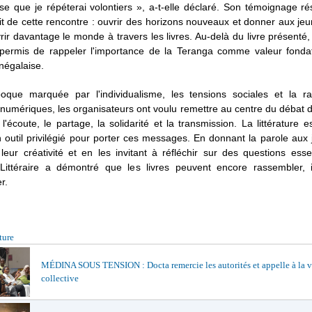
se que je répéterai volontiers », a-t-elle déclaré. Son témoignage r
rit de cette rencontre : ouvrir des horizons nouveaux et donner aux jeu
ir davantage le monde à travers les livres. Au-delà du livre présenté,
 permis de rappeler l'importance de la Teranga comme valeur fondat
négalaise.
que marquée par l'individualisme, les tensions sociales et la ra
umériques, les organisateurs ont voulu remettre au centre du débat 
 l'écoute, le partage, la solidarité et la transmission. La littérature 
outil privilégié pour porter ces messages. En donnant la parole aux 
 leur créativité et en les invitant à réfléchir sur des questions essen
ittéraire a démontré que les livres peuvent encore rassembler, i
r.
ture
MÉDINA SOUS TENSION : Docta remercie les autorités et appelle à la v
collective