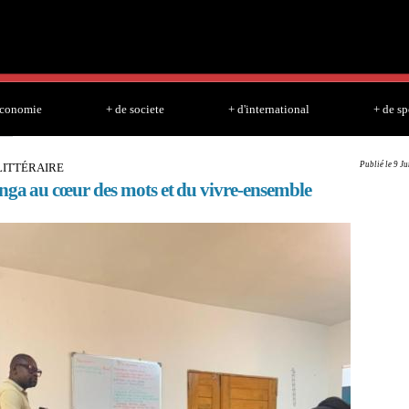
Skip to
main
content
economie
+ de societe
+ d'international
+ de sp
Publié le 9 J
LITTÉRAIRE
nga au cœur des mots et du vivre-ensemble