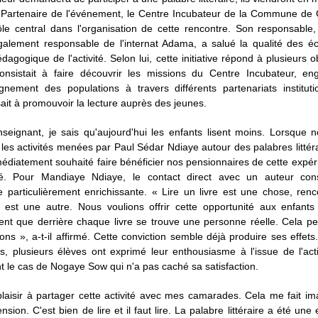
é. Partenaire de l'événement, le Centre Incubateur de la Commune de
ôle central dans l'organisation de cette rencontre. Son responsable
galement responsable de l'internat Adama, a salué la qualité des é
édagogique de l'activité. Selon lui, cette initiative répond à plusieurs ob
onsistait à faire découvrir les missions du Centre Incubateur, e
gnement des populations à travers différents partenariats instituti
ait à promouvoir la lecture auprès des jeunes.
nseignant, je sais qu'aujourd'hui les enfants lisent moins. Lorsque 
les activités menées par Paul Sédar Ndiaye autour des palabres littér
diatement souhaité faire bénéficier nos pensionnaires de cette expér
qué. Pour Mandiaye Ndiaye, le contact direct avec un auteur con
 particulièrement enrichissante. « Lire un livre est une chose, ren
 est une autre. Nous voulions offrir cette opportunité aux enfants a
nt que derrière chaque livre se trouve une personne réelle. Cela peu
ons », a-t-il affirmé. Cette conviction semble déjà produire ses effets
ts, plusieurs élèves ont exprimé leur enthousiasme à l'issue de l'acti
 le cas de Nogaye Sow qui n'a pas caché sa satisfaction.
plaisir à partager cette activité avec mes camarades. Cela me fait i
nsion. C'est bien de lire et il faut lire. La palabre littéraire a été une