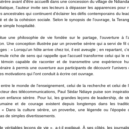
 sérère avant d'être accueilli dans une concession du village de Ndianda
nitiatique, l'auteur invite ses lecteurs à dépasser les apparences pour 
s ancestrales qui continuent d'éclairer les défis contemporains du lea
ité et de la cohésion sociale. Selon le synopsis de l'ouvrage, la Teran
e simple hospitalité.
itue une philosophie de vie fondée sur le partage, l'ouverture à l'
on. Une conception illustrée par un proverbe sérère qui a servi de fil
es : « Lorsqu'un hôte arrive chez toi, il est aveugle ; en repartant, c'e
mule riche de sens qui rappelle que l'accueil transforme celui qui le reç
 témoin capable de raconter et de transmettre une expérience h
ttéraire à permis une ouverture aux participants de découvrir l'univers 
les motivations qui l'ont conduit à écrire cet ouvrage.
entre le monde de l'enseignement, celui de la recherche et celui de l
cteur des télécommunications, Paul Sédar Ndiaye puise son inspirati
son enfance sérère. Pour lui, les grandes leçons de leadership, de st
umaine et de courage existent depuis longtemps dans les traditi
s. « Dans la culture sérère, un proverbe, une légende ou l'épopée 
pas de simples divertissements.
de véritables leçons de vie », a-t-il expliqué. À ses côtés, les journal