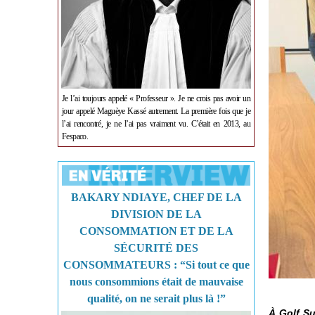
Je l’ai toujours appelé « Professeur ». Je ne crois pas avoir un
jour appelé Maguèye Kassé autrement. La première fois que je
l’ai rencontré, je ne l’ai pas vraiment vu. C’était en 2013, au
Fespaco.
BAKARY NDIAYE, CHEF DE LA
DIVISION DE LA
CONSOMMATION ET DE LA
SÉCURITÉ DES
CONSOMMATEURS : “Si tout ce que
nous consommions était de mauvaise
qualité, on ne serait plus là !”
À Golf Su