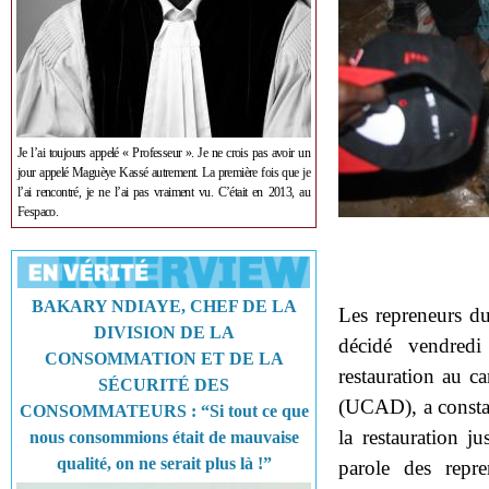
Je l’ai toujours appelé « Professeur ». Je ne crois pas avoir un
jour appelé Maguèye Kassé autrement. La première fois que je
l’ai rencontré, je ne l’ai pas vraiment vu. C’était en 2013, au
Fespaco.
BAKARY NDIAYE, CHEF DE LA
Les repreneurs d
DIVISION DE LA
décidé vendredi
CONSOMMATION ET DE LA
restauration au 
SÉCURITÉ DES
(UCAD), a constat
CONSOMMATEURS : “Si tout ce que
la restauration j
nous consommions était de mauvaise
qualité, on ne serait plus là !”
parole des repr