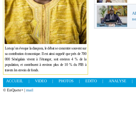
AD
no
Lorsqu’on évoque la diaspora, le débat se concentre souvent sur
sa contribution économique. Il est ainsi rappelé que près de 700
000 Sénégalais vivent à l’étranger, soit environ 4 % de la
population, et contribuent à environ plus de 10 % du PIB à
travers les envois de fonds.
ACCUEIL
|
VIDEO
|
PHOTOS
|
EDITO
|
ANALYSE
|
© EnQuete+ |
mail