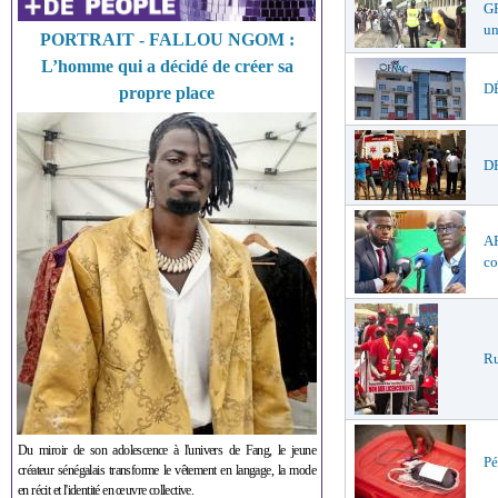
GR
un
PORTRAIT - FALLOU NGOM :
L’homme qui a décidé de créer sa
DÉ
propre place
DR
AF
co
Ru
Du miroir de son adolescence à l'univers de Fang, le jeune
Pé
créateur sénégalais transforme le vêtement en langage, la mode
en récit et l'identité en œuvre collective.