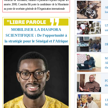
Médecin de formation, ministre à plusieurs reprises depuis les
années 2000, Coumba Bâ porte la candidature de la Mauritanie
A
au poste de secrétaire générale de l'Organisation internationale
lo
U
MOBILISER LA DIASPORA
un
SCIENTIFIQUE : De l’opportunité à
la stratégie pour le Sénégal et l’Afrique
DÉ
M
AL
da
F
do
1
Ma