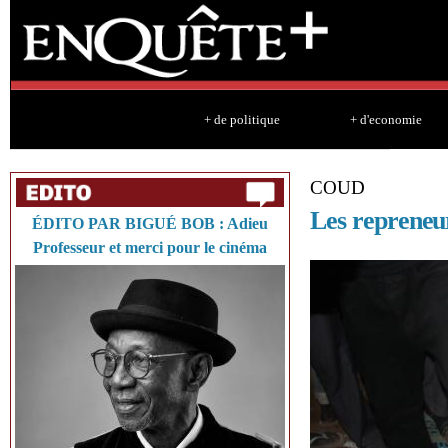
Sk
ma
co
+ de politique
+ d'economie
COUD
Les repreneur
ÉDITO PAR BIGUÉ BOB : Adieu
Professeur et merci pour le cinéma