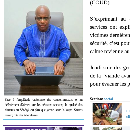
(COUD).
S’exprimant au c
services ont expl
victimes dernièrem
sécurité, c’est po
calme revienne a
Jeudi soir, des gr
de la "viande avar
pour évacuer les p
Section:
social
Face à l'inquiétude croissante des consommateurs et au
déferlement d'alertes sur les réseaux sociaux, la qualité des
aliments au Sénégal est plus que jamais sous la loupe. Saisies
LI
record, rôle des laboratoires
cl