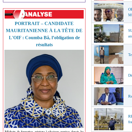
O
MŒ
PORTRAIT – CANDIDATE
MAURITANIENNE À LA TÊTE DE
S
an
L'OIF : Coumba Bâ, l’obligation de
résultats
Te
Dé
Re
R
fr