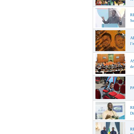
R
So
A
l’
AS
de
PA
RE
D
R