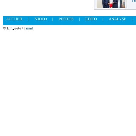
Di
ACCUEIL
|
VIDEO
|
PHOTOS
|
EDITO
|
ANALYSE
|
© EnQuete+ |
mail