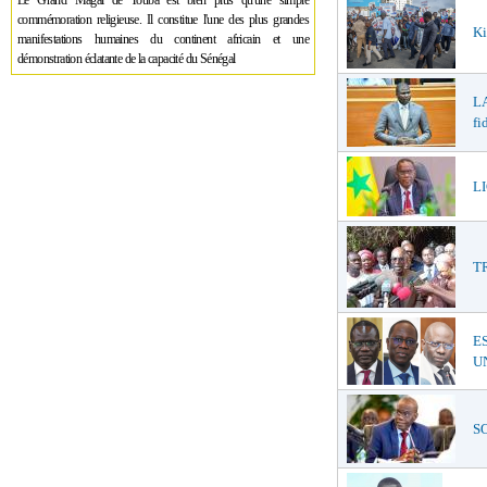
Le Grand Magal de Touba est bien plus qu'une simple
commémoration religieuse. Il constitue l'une des plus grandes
Ki
manifestations humaines du continent africain et une
démonstration éclatante de la capacité du Sénégal
LA
fi
LI
T
E
UN
SO