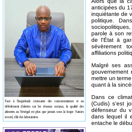
Alors que la ca
anticipées du 
inquiétante de 
politique. Da
sociopolitique
parole à son ret
de l'État à ga
sévèrement t
affiliations poli
Malgré ses ass
gouvernement n
mettre un terme 
quant à la sinc
Dans ce climat
Face à l'inquiétude croissante des consommateurs et au
(Cudis) s’est 
déferlement d'alertes sur les réseaux sociaux, la qualité des
défenseur du v
aliments au Sénégal est plus que jamais sous la loupe. Saisies
dans lequel il 
record, rôle des laboratoires
entache le débu