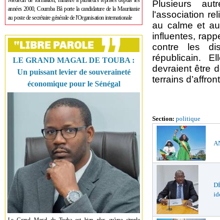
Médecin de formation, ministre à plusieurs reprises depuis les
Plusieurs aut
années 2000, Coumba Bâ porte la candidature de la Mauritanie
l'association r
au poste de secrétaire générale de l'Organisation internationale
au calme et au
influentes, rap
contre les di
républicain. E
LE GRAND MAGAL DE TOUBA :
devraient être
Un puissant levier de souveraineté
terrains d’affro
économique pour le Sénégal
Section:
politique
AN
DÉ
id