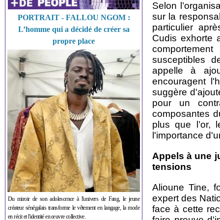
Selon l’organis
sur la responsab
PORTRAIT - FALLOU NGOM :
particulier apr
L’homme qui a décidé de créer sa
Cudis exhorte a
propre place
comportement 
susceptibles d
appelle à ajo
encouragent l'h
suggère d'ajout
pour un contra
composantes du 
plus que l’or, 
l'importance d'
Appels à une j
tensions
Alioune Tine, f
expert des Nati
Du miroir de son adolescence à l'univers de Fang, le jeune
face à cette re
créateur sénégalais transforme le vêtement en langage, la mode
en récit et l'identité en œuvre collective.
faire preuve d'i