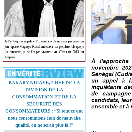
Je l’ai toujours appelé « Professeur ». Je ne crois pas avoir un
jour appelé Maguèye Kassé autrement. La première fois que je
l’ai rencontré, je ne l’ai pas vraiment vu. C’était en 2013, au
Fespaco.
À l'approche 
novembre 2024
Sénégal (Cudis)
un appel à l
BAKARY NDIAYE, CHEF DE LA
inquiétante de
DIVISION DE LA
de campagne é
CONSOMMATION ET DE LA
candidats, leur
SÉCURITÉ DES
ensemble et à r
CONSOMMATEURS : “Si tout ce que
nous consommions était de mauvaise
qualité, on ne serait plus là !”