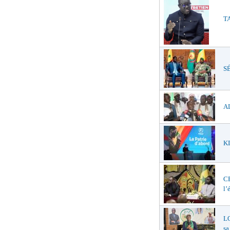
TA
SÉ
AL
KI
C
l’
LO
sa