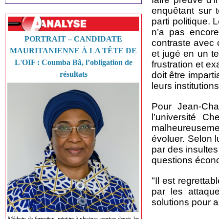
enquêtant sur 
parti politique.
n’a pas encore
PORTRAIT – CANDIDATE
contraste avec
MAURITANIENNE À LA TÊTE DE
et jugé en un te
L'OIF : Coumba Bâ, l’obligation de
frustration et e
résultats
doit être impart
leurs institutions
Pour Jean-Char
l’université C
malheureusemen
évoluer. Selon 
par des insulte
questions écono
"Il est regretta
par les attaqu
solutions pour a