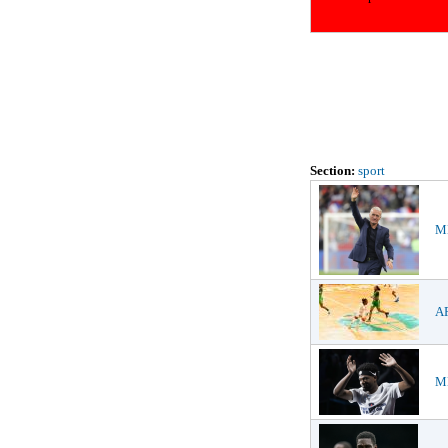
Section:
sport
ME
AF
ME