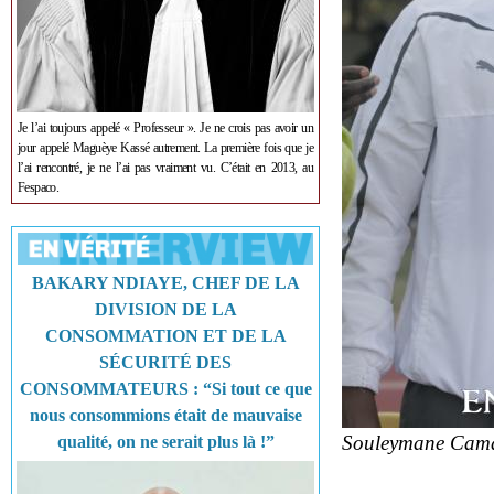
Je l’ai toujours appelé « Professeur ». Je ne crois pas avoir un
jour appelé Maguèye Kassé autrement. La première fois que je
l’ai rencontré, je ne l’ai pas vraiment vu. C’était en 2013, au
Fespaco.
BAKARY NDIAYE, CHEF DE LA
DIVISION DE LA
CONSOMMATION ET DE LA
SÉCURITÉ DES
CONSOMMATEURS : “Si tout ce que
nous consommions était de mauvaise
Souleymane Cam
qualité, on ne serait plus là !”