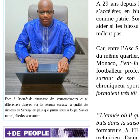
A 29 ans depuis l
s’accélérer, en 
comme patrie. Son 
aider si les bles
mêlent pas.
Car, entre l’Asc 
du même quartier,
Monaco,
Petit-Ju
footballeur profes
surtout de son 
chroniqueur sport
formatent très tôt
Face à l'inquiétude croissante des consommateurs et au
déferlement d'alertes sur les réseaux sociaux, la qualité des
aliments au Sénégal est plus que jamais sous la loupe. Saisies
‘’
L’année où il 
record, rôle des laboratoires
buts dans la sais
formateurs à l
technicien, Dame