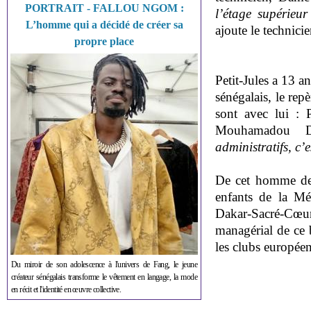
PORTRAIT - FALLOU NGOM :
l’étage supérieu
L’homme qui a décidé de créer sa
ajoute le technicie
propre place
Petit-Jules a 13 a
sénégalais, le rep
sont avec lui :
Mouhamadou Da
administratifs, c’e
De cet homme de 
enfants de la M
Dakar-Sacré-Cœur
managérial de ce b
les clubs européen
Du miroir de son adolescence à l'univers de Fang, le jeune
créateur sénégalais transforme le vêtement en langage, la mode
en récit et l'identité en œuvre collective.