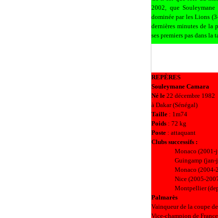
2002, que Souleymane C
dominée par les Lions (3
dernières minutes de la pa
ses premiers pas dans la t
REPÈRES
Souleymane Camara
Né le
22 décembre 1982
à Dakar (Sénégal)
Taille
: 1m74
Poids
: 72 kg
Poste
: attaquant
Clubs successifs
:
Monaco (2001-j
Guingamp (jan-j
Monaco (2004-
Nice (2005-200
Montpellier (de
Palmarès
Vainqueur de la coupe de
Vice-champion de France