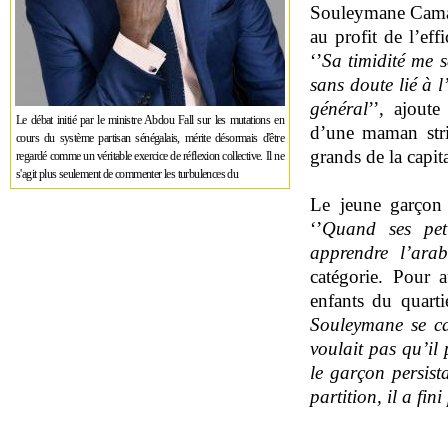
Souleymane Camar
au profit de l’eff
‘’
Sa timidité me 
sans doute lié à 
général
’’, ajout
Le débat initié par le ministre Abdou Fall sur les mutations en
d’une maman stri
cours du système partisan sénégalais, mérite désormais d'être
grands de la capita
regardé comme un véritable exercice de réflexion collective. Il ne
s'agit plus seulement de commenter les turbulences du
Le jeune garçon 
‘’
Quand ses peti
apprendre l’arab
catégorie. Pour a
enfants du quartie
Souleymane se ca
voulait pas qu’il
le garçon persist
partition, il a fin