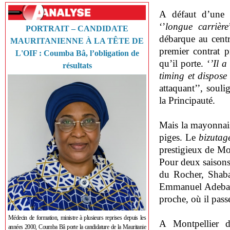
A défaut d’une g
‘’
longue carrière
PORTRAIT – CANDIDATE
débarque au cent
MAURITANIENNE À LA TÊTE DE
premier contrat p
L'OIF : Coumba Bâ, l’obligation de
qu’il porte. ‘
’Il a
résultats
timing et dispose
attaquant’’, soul
la Principauté.
Mais la mayonnais
piges. Le
bizutag
prestigieux de Mo
Pour deux saisons.
du Rocher, Shaba
Emmanuel Adebayo
proche, où il pass
Médecin de formation, ministre à plusieurs reprises depuis les
A Montpellier d
années 2000, Coumba Bâ porte la candidature de la Mauritanie