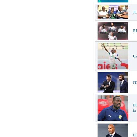
JO
RE
CA
IT
ÉQ
la
EQ