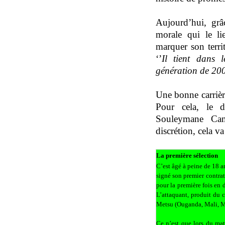
Aujourd’hui, grâ
morale qui le li
marquer son territ
‘’
Il tient dans
génération de 20
Une bonne carrière
Pour cela, le d
Souleymane Cam
discrétion, cela va
La première sélection
C’est âgé à peine de 18 
signé son premier contrat
pour la première fois en
L’attaquant, produit du 
Metsu (Ouganda, Mali, Ma
Ce n’est que lors du ma