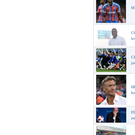
ME
C
le
CH
jo
H
ho
FI
in