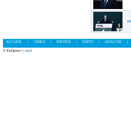
PR
ACCUEIL
|
VIDEO
|
PHOTOS
|
EDITO
|
ANALYSE
|
© EnQuete+ |
mail