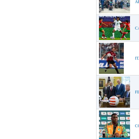
AF
CA
IT
FI
CO