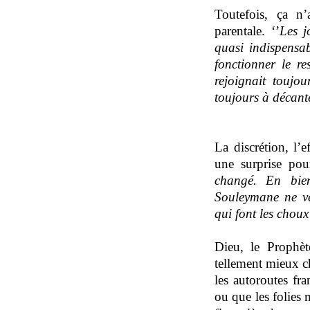
Toutefois, ça n
parentale. ‘’
Les j
quasi indispensab
fonctionner le re
rejoignait toujo
toujours à décante
La discrétion, l’e
une surprise po
changé
.
En bien
Souleymane ne ve
qui font les choux
Dieu, le Prophèt
tellement mieux ch
les autoroutes fr
ou que les folies 