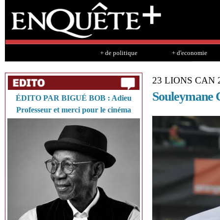
Sk
ma
co
+ de politique
+ d'economie
23 LIONS CAN 
Souleymane C
ÉDITO PAR BIGUÉ BOB : Adieu
Professeur et merci pour le cinéma