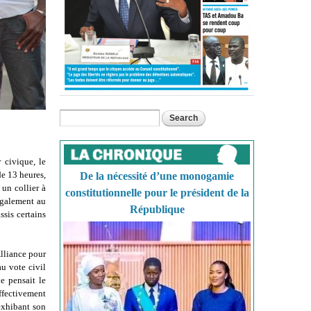
Search
Search form
 civique, le
de 13 heures,
De la nécessité d’une monogamie
un collier à
constitutionnelle pour le président de la
également au
République
ssis certains
Alliance pour
au vote civil
e pensait le
effectivement
 exhibant son