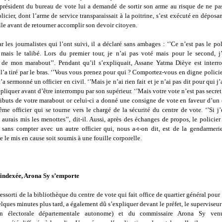
 président du bureau de vote lui a demandé de sortir son arme au risque de ne pas
policier, dont l’arme de service transparaissait à la poitrine, s’est exécuté en déposa
lle avant de retourner accomplir son devoir citoyen.
ar les journalistes qui l’ont suivi, il a déclaré sans ambages : ‘’Ce n’est pas le pol
mais le talibé. Lors du premier tour, je n’ai pas voté mais pour le second, j’
s de mon marabout’’. Pendant qu’il s’expliquait, Assane Yatma Dièye est inter
 l’a tiré par le bras. ‘’Vous vous prenez pour qui ? Comportez-vous en digne policie
 l’a sermonné un officier en civil. ‘’Mais je n’ai rien fait et je n’ai pas dit pour qui j’a
répliquer avant d’être interrompu par son supérieur. ‘’Mais votre vote n’est pas secre
ributs de votre marabout or celui-ci a donné une consigne de vote en faveur d’un 
me officier qui se tourne vers le chargé de la sécurité du centre de vote. ‘’Si j’
i aurais mis les menottes’’, dit-il. Aussi, après des échanges de propos, le policier 
t sans compter avec un autre officier qui, nous a-t-on dit, est de la gendarmerie
le mis en cause soit soumis à une fouille corporelle.
 indexée, Arona Sy s’emporte
ressorti de la bibliothèque du centre de vote qui fait office de quartier général pour 
elques minutes plus tard, a également dû s’expliquer devant le préfet, le supervise
n électorale départementale autonome) et du commissaire Arona Sy ve