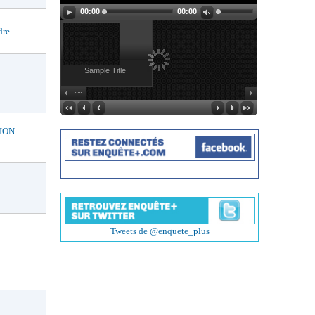
00:00
00:00
dre
Sample Title
ION
Tweets de @enquete_plus