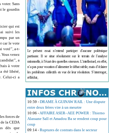
 voter. Sans
nt le gourdin
icier qui est
ai suivi les
rompu par un
r car le vote
i voté’’, a-t-
Le présent essai n’entend participer d’aucune polémique
t. Vous venez
partisane. Il se situe résolument sur le terrain de l’analyse
candidat’’, a
rationnelle, à l’écart des querelles oiseuses. L’intellectuel, en effet,
étais à votre
n’a pas pour vocation d’alimenter le débat stérile, mais d’éclairer
a été libéré,
les problèmes collectifs en vue de leur résolution. S’interroger,
. Celui-ci a
réfléchir,
10:59
-
DRAME À GUINAW RAIL : Une dispute
entre deux frères vire à un meurtre
10:06
-
AFFAIRE ASER–AEE POWER : Thierno
les forces de
Alassane Sall et Amadou Ba se rendent coup pour
ur de la CEDA
coup
nus dès que
09:14
-
Ruptures de contrats dans le secteur