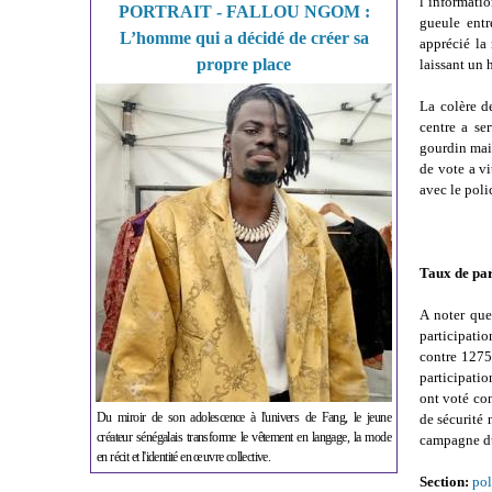
l’informati
PORTRAIT - FALLOU NGOM :
gueule entr
L’homme qui a décidé de créer sa
apprécié la
propre place
laissant un 
La colère d
centre a se
gourdin mai
de vote a vi
avec le poli
Taux de par
A noter que
participatio
contre 1275
participatio
ont voté con
Du miroir de son adolescence à l'univers de Fang, le jeune
de sécurité 
créateur sénégalais transforme le vêtement en langage, la mode
campagne du
en récit et l'identité en œuvre collective.
Section:
pol