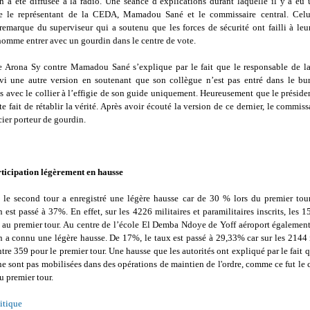
on a été diffusée à la radio. Une séance d’explications durant laquelle il y a eu 
e le représentant de la CEDA, Mamadou Sané et le commissaire central. Celu
 remarque du superviseur qui a soutenu que les forces de sécurité ont failli à leu
homme entrer avec un gourdin dans le centre de vote.
e Arona Sy contre Mamadou Sané s’explique par le fait que le responsable de la
rvi une autre version en soutenant que son collègue n’est pas entré dans le bu
s avec le collier à l’effigie de son guide uniquement. Heureusement que le préside
te fait de rétablir la vérité. Après avoir écouté la version de ce dernier, le commissa
cier porteur de gourdin.
ticipation légèrement en hausse
 le second tour a enregistré une légère hausse car de 30 % lors du premier tour
n est passé à 37%. En effet, sur les 4226 militaires et paramilitaires inscrits, les 
 au premier tour. Au centre de l’école El Demba Ndoye de Yoff aéroport également
n a connu une légère hausse. De 17%, le taux est passé à 29,33% car sur les 2144 
tre 359 pour le premier tour. Une hausse que les autorités ont expliqué par le fait q
ne sont pas mobilisées dans des opérations de maintien de l'ordre, comme ce fut le c
 premier tour.
itique