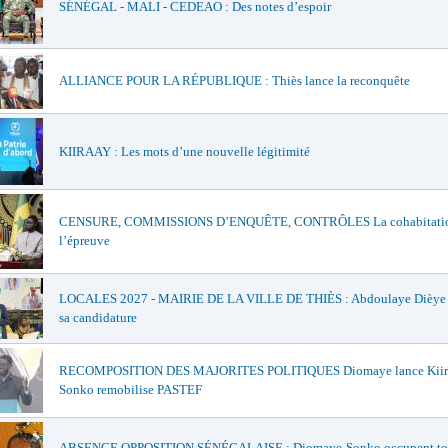
SÉNÉGAL - MALI - CEDEAO : Des notes d’espoir
ALLIANCE POUR LA RÉPUBLIQUE : Thiès lance la reconquête
KIIRAAY : Les mots d’une nouvelle légitimité
CENSURE, COMMISSIONS D’ENQUÊTE, CONTRÔLES La cohabitatio
l’épreuve
LOCALES 2027 - MAIRIE DE LA VILLE DE THIÈS : Abdoulaye Dièye of
sa candidature
RECOMPOSITION DES MAJORITES POLITIQUES Diomaye lance Kiir
Sonko remobilise PASTEF
ABSENCE OPPOSITION SÉNÉGALAISE : Diomaye-Sonko occupent to