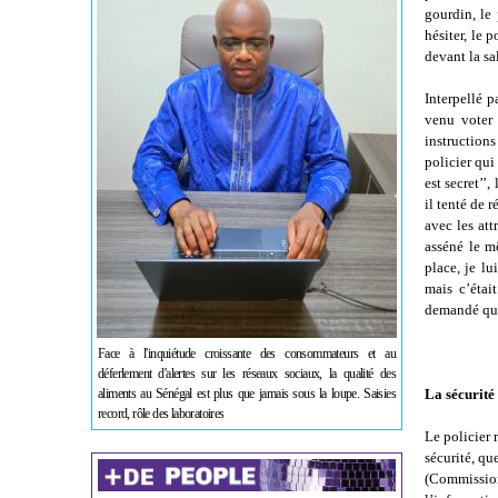
gourdin, le
hésiter, le 
devant la sa
Interpellé p
venu voter 
instruction
policier qui
est secret’’,
il tenté de 
avec les att
asséné le mê
place, je lu
mais c’étai
demandé que 
Face à l'inquiétude croissante des consommateurs et au
déferlement d'alertes sur les réseaux sociaux, la qualité des
La sécurité
aliments au Sénégal est plus que jamais sous la loupe. Saisies
record, rôle des laboratoires
Le policier 
sécurité, qu
(Commissio