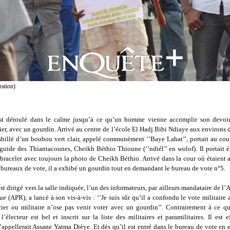
ration)
st déroulé dans le calme jusqu’à ce qu’un homme vienne accomplir son devoir
er, avec un gourdin. Arrivé au centre de l’école El Hadj Bibi Ndiaye aux environs 
billé d’un boubou vert clair, appelé communément ‘’Baye Lahat’’, portait au cou 
u guide des Thiantacounes, Cheikh Béthio Thioune (‘’ndiél’’ en wolof). Il portait 
bracelet avec toujours la photo de Cheikh Béthio. Arrivé dans la cour où étaient a
bureaux de vote, il a exhibé un gourdin tout en demandant le bureau de vote n°5.
est dirigé vers la salle indiquée, l’un des informateurs, par ailleurs mandataire de l’
e (APR), a lancé à son vis-à-vis : ‘’Je suis sûr qu’il a confondu le vote militaire 
cier ou militaire n’ose pas venir voter avec un gourdin’’. Contrairement à ce qu
l’électeur est bel et inscrit sur la liste des militaires et paramilitaires. Il est 
s’appellerait Assane Yatma Dièye. Et dès qu’il est entré dans le bureau de vote en