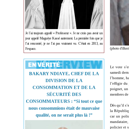
Je l’ai toujours appelé « Professeur ». Je ne crois pas avoir un
jour appelé Maguèye Kassé autrement. La première fois que je
l’ai rencontré, je ne l’ai pas vraiment vu. C’était en 2013, au
(photo d'illust
Fespaco.
Le vote s’e
samedi derni
BAKARY NDIAYE, CHEF DE LA
l’homme, ha
DIVISION DE LA
l’effigie d
CONSOMMATION ET DE LA
poignet, un 
SÉCURITÉ DES
membres de 
CONSOMMATEURS : “Si tout ce que
Dès qu’il s’
nous consommions était de mauvaise
la Républiqu
qualité, on ne serait plus là !”
car un poli
mandataire, 
policier et 