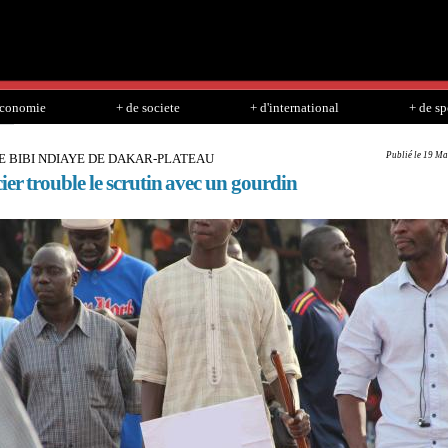
Skip to
main
content
economie
+ de societe
+ d'international
+ de sp
Publié le 19 Ma
E BIBI NDIAYE DE DAKAR-PLATEAU
ier trouble le scrutin avec un gourdin