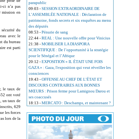
une prise de
parapublic
i-ci n’a pas
09:03
-
SESSION EXTRAORDINAIRE DE
r mission en
L’ASSEMBLÉE NATIONALE : Déclaration de
patrimoine, fonds secrets et six enquêtes au menu
des députés
 sécurité du
08:53
-
Pénurie de sang
reau avec le
22:44
-
REAL : Une nouvelle offre pour Vinicius
nt du bureau
21:38
-
MOBILISER LA DIASPORA
ire est parti
SCIENTIFIQUE : De l’opportunité à la stratégie
pour le Sénégal et l’Afrique
20:12
-
EXPOSITION « IL ÉTAIT UNE FOIS
GAZA » : Gaza, l'exposition qui veut réveiller les
consciences
19:43
-
OFFENSE AU CHEF DE L’ÉTAT ET
DISCOURS CONTRAIRES AUX BONNES
, le taux de
MŒURS : Prison ferme pour Lamignou Darou et
1552 ont voté
ses coaccusés
, un taux de
18:13
-
MERCATO : Deschamps, et maintenant ?
inscrits, 629
ue les forces
as lors de la