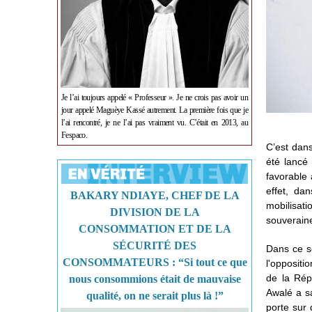
Je l’ai toujours appelé « Professeur ». Je ne crois pas avoir un
jour appelé Maguèye Kassé autrement. La première fois que je
l’ai rencontré, je ne l’ai pas vraiment vu. C’était en 2013, au
Fespaco.
C’est dans
été lancé 
favorable 
effet, da
BAKARY NDIAYE, CHEF DE LA
mobilisati
DIVISION DE LA
souveraine
CONSOMMATION ET DE LA
SÉCURITÉ DES
Dans ce se
CONSOMMATEURS : “Si tout ce que
l'oppositi
de la Rép
nous consommions était de mauvaise
Awalé a sa
qualité, on ne serait plus là !”
porte sur 