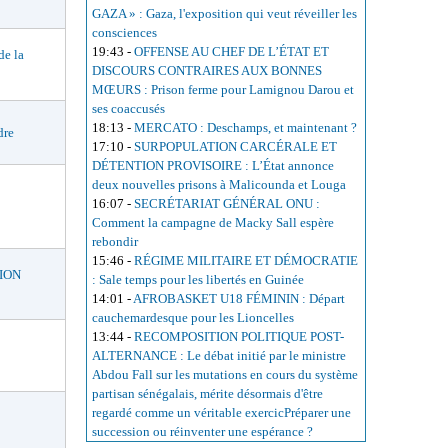
GAZA » : Gaza, l'exposition qui veut réveiller les
consciences
19:43
-
OFFENSE AU CHEF DE L’ÉTAT ET
e la
DISCOURS CONTRAIRES AUX BONNES
MŒURS : Prison ferme pour Lamignou Darou et
ses coaccusés
18:13
-
MERCATO : Deschamps, et maintenant ?
dre
17:10
-
SURPOPULATION CARCÉRALE ET
DÉTENTION PROVISOIRE : L’État annonce
deux nouvelles prisons à Malicounda et Louga
16:07
-
SECRÉTARIAT GÉNÉRAL ONU :
Comment la campagne de Macky Sall espère
rebondir
15:46
-
RÉGIME MILITAIRE ET DÉMOCRATIE
ION
: Sale temps pour les libertés en Guinée
14:01
-
AFROBASKET U18 FÉMININ : Départ
cauchemardesque pour les Lioncelles
13:44
-
RECOMPOSITION POLITIQUE POST-
ALTERNANCE : Le débat initié par le ministre
Abdou Fall sur les mutations en cours du système
partisan sénégalais, mérite désormais d'être
regardé comme un véritable exercicPréparer une
succession ou réinventer une espérance ?