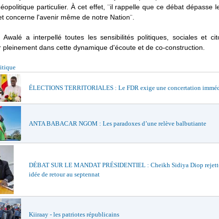
éopolitique particulier. À cet effet, ¨il rappelle que ce débat dépasse l
et concerne l'avenir même de notre Nation¨.
, Awalé a interpellé toutes les sensibilités politiques, sociales et c
r pleinement dans cette dynamique d'écoute et de co-construction.
itique
ÉLECTIONS TERRITORIALES : Le FDR exige une concertation imméd
ANTA BABACAR NGOM : Les paradoxes d’une relève balbutiante
DÉBAT SUR LE MANDAT PRÉSIDENTIEL : Cheikh Sidiya Diop rejette
idée de retour au septennat
Kiiraay - les patriotes républicains