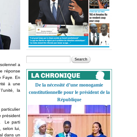
Search
Search form
 solennel a
une réponse
ye Faye. En
vité à une
De la nécessité d’une monogamie
l'unité, la
constitutionnelle pour le président de la
République
particulier
e président
. Le parti
 selon lui,
ial dans un