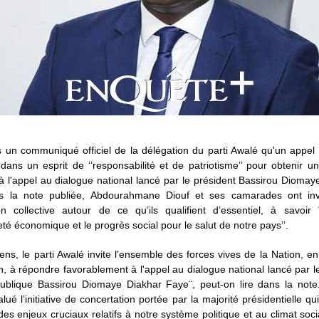
 un communiqué officiel de la délégation du parti Awalé qu'un appel
dans un esprit de ‘’responsabilité et de patriotisme’’ pour obtenir 
à l'appel au dialogue national lancé par le président Bassirou Dioma
ns la note publiée, Abdourahmane Diouf et ses camarades ont in
on collective autour de ce qu’ils qualifient d’essentiel, à savoir ¨
té économique et le progrès social pour le salut de notre pays’’.
ns, le parti Awalé invite l'ensemble des forces vives de la Nation, en 
on, à répondre favorablement à l'appel au dialogue national lancé par l
ublique Bassirou Diomaye Diakhar Faye¨, peut-on lire dans la note
lué l’initiative de concertation portée par la majorité présidentielle qui,
des enjeux cruciaux relatifs à notre système politique et au climat soc