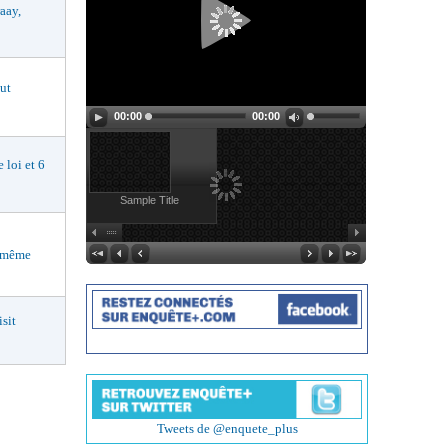
aay,
ut
00:00
00:00
loi et 6
Sample Title
i-même
sit
Tweets de @enquete_plus