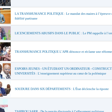
LA TRANSHUMANCE POLITIQUE : Le mandat des maires à l’épreuve d
fidélité partisane
LICENCIEMENTS ABUSIFS DANS LE PUBLIC : Le PM rappelle à l’or
TRANSHUMANCE POLITIQUE L’APR dénonce et réclame une réforme
ESPOIRS JEUNES - UN ÉTUDIANT UN ORDINATEUR - CONSTRUCT
UNIVERSITÉS : L’enseignement supérieur au cœur de la polémique
SOUDURE DANS SIX DÉPARTEMENTS : L'État déclenche la riposte
TAHIROU SARR : De la percée électorale à l’effacement politique