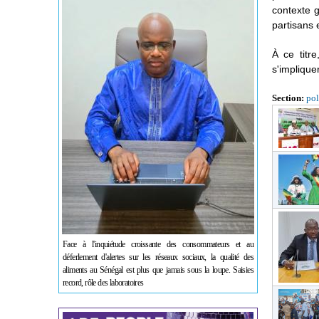
contexte g
partisans 
À ce titre
s'implique
Section:
pol
Face à l'inquiétude croissante des consommateurs et au
déferlement d'alertes sur les réseaux sociaux, la qualité des
aliments au Sénégal est plus que jamais sous la loupe. Saisies
record, rôle des laboratoires