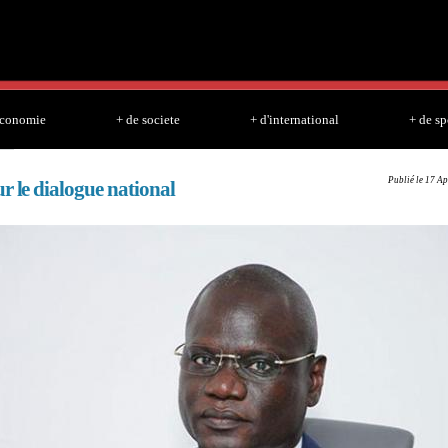
Skip to
main
content
economie
+ de societe
+ d'international
+ de sp
Publié le 17 Ap
r le dialogue national