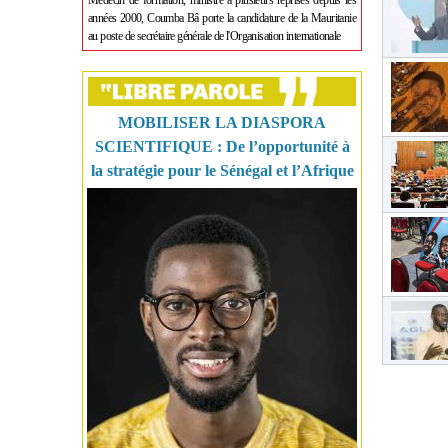
Médecin de formation, ministre à plusieurs reprises depuis les
années 2000, Coumba Bâ porte la candidature de la Mauritanie
au poste de secrétaire générale de l'Organisation internationale
MOBILISER LA DIASPORA
SCIENTIFIQUE : De l’opportunité à
la stratégie pour le Sénégal et l’Afrique