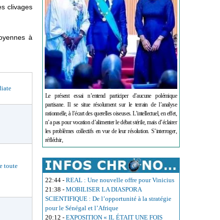
es clivages
itoyennes à
iate
Le présent essai n’entend participer d’aucune polémique
partisane. Il se situe résolument sur le terrain de l’analyse
rationnelle, à l’écart des querelles oiseuses. L’intellectuel, en effet,
n’a pas pour vocation d’alimenter le débat stérile, mais d’éclairer
les problèmes collectifs en vue de leur résolution. S’interroger,
réfléchir,
 toute
22:44
-
REAL : Une nouvelle offre pour Vinicius
21:38
-
MOBILISER LA DIASPORA
SCIENTIFIQUE : De l’opportunité à la stratégie
pour le Sénégal et l’Afrique
20:12
-
EXPOSITION « IL ÉTAIT UNE FOIS