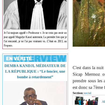
Je l’ai toujours appelé « Professeur ». Je ne crois pas avoir un
jour appelé Maguèye Kassé autrement. La première fois que je
l’ai rencontré, je ne l’ai pas vraiment vu. C’était en 2013, au
Fespaco.
DEMBA KANDJI, MÉDIATEUR DE
C'est dans la nuit
LA RÉPUBLIQUE : “Le foncier, une
Sicap Mermoz où
bombe à retardement”
prendre sous les 
est donc sa 7ème f
Section:
social
AF