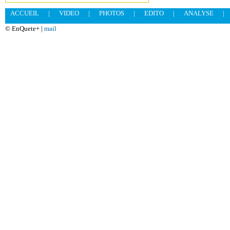
ACCUEIL
|
VIDEO
|
PHOTOS
|
EDITO
|
ANALYSE
|
© EnQuete+ |
mail