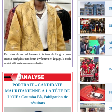
DÉ
DR
AF
co
Du miroir de son adolescence à l'univers de Fang, le jeune
créateur sénégalais transforme le vêtement en langage, la mode
en récit et l'identité en œuvre collective.
Ru
PORTRAIT – CANDIDATE
MAURITANIENNE À LA TÊTE DE
Pé
L'OIF : Coumba Bâ, l’obligation de
résultats
O