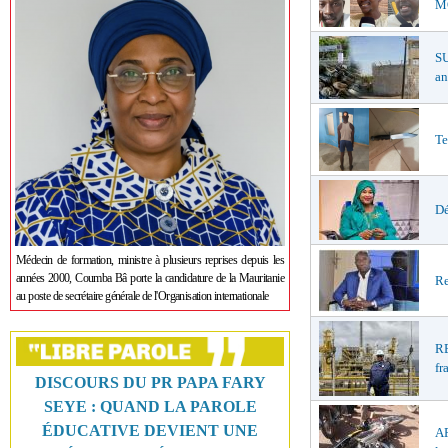
MŒ
S
an
Te
Dé
Médecin de formation, ministre à plusieurs reprises depuis les
années 2000, Coumba Bâ porte la candidature de la Mauritanie
Re
au poste de secrétaire générale de l'Organisation internationale
R
fr
DISCOURS DU PR PAPA FARY
SEYE : QUAND LA PAROLE
ÉDUCATIVE DEVIENT UNE
A