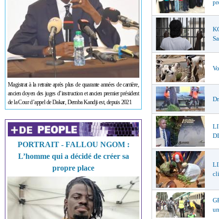
pr
K
Sa
Vo
Magistrat à la retraite après plus de quarante années de carrière,
ancien doyen des juges d’instruction et ancien premier président
Dr
de la Cour d’appel de Dakar, Demba Kandji est, depuis 2021
L
DI
PORTRAIT - FALLOU NGOM :
L’homme qui a décidé de créer sa
LI
propre place
cl
GR
un