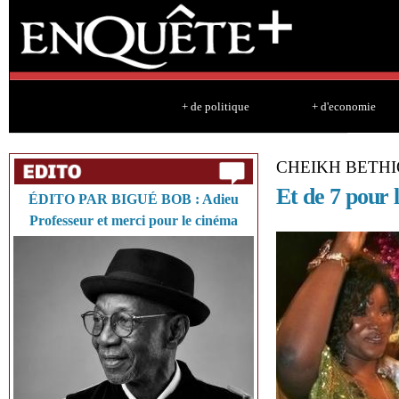
Sk
ma
co
+ de politique
+ d'economie
CHEIKH BETH
Et de 7 pour
ÉDITO PAR BIGUÉ BOB : Adieu
Professeur et merci pour le cinéma