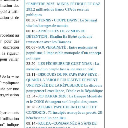
SEMESTRE 2025 - MINES, PÉTROLE ET GAZ
lisation des
293,2 milliards de francs CFA de recettes
ppelé à bâtir
publiques
sation et de
00:30
-
TENNIS - COUPE DAVIS : Le Sénégal
vise les barrages de montée
00:16
-
APRÈS PRÈS DE 22 MOIS DE
procédant au
DÉTENTION : Khadim Ba libéré après une
s” pour des
transaction avec les Douanes
 discrétion
00:08
-
SOUVERAINETÉ : Entre reniement et
populisme, l’impossible monopole d’un concept
 la rigueur
politique
pour veiller
23:50
-
LES PÊCHEURS DE GUET NDAR : La
mémoire d’un peuple face à une mer en péril
13:11
-
DISCOURS DU PR PAPA FARY SEYE :
é de la mise
QUAND LA PAROLE ÉDUCATIVE DEVIENT
s’impliquant
UNE PENSÉE DE LA RÉPUBLIQUE Un discours
uée par une
pour penser l’excellence, l’école et la République
rganisation
12:54
-
JOJ DAKAR 2026 : La Banque Mondiale
et le COJOJ échangent sur l’emploi des jeunes
10:28
-
AFFAIRE PAPE CHEIKH DIALLO ET
CONSORTS : 71 inculpés renvoyés en procès, 28
départements
bénéficient d’un non-lieu
l’utilisation
09:14
-
KOLDA - CONDAMNÉE À 5 ANS DE
on”, indique