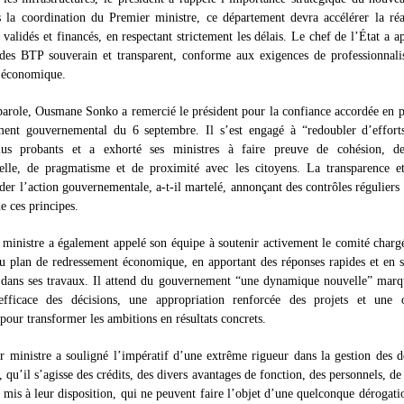
 la coordination du Premier ministre, ce département devra accélérer la réa
 validés et financés, en respectant strictement les délais. Le chef de l’État a a
des BTP souverain et transparent, conforme aux exigences de professionnali
e économique.
parole, Ousmane Sonko a remercié le président pour la confiance accordée en 
ent gouvernemental du 6 septembre. Il s’est engagé à “redoubler d’effort
plus probants et a exhorté ses ministres à faire preuve de cohésion, de
nelle, de pragmatisme et de proximité avec les citoyens. La transparence et
der l’action gouvernementale, a-t-il martelé, annonçant des contrôles réguliers 
e ces principes.
ministre a également appelé son équipe à soutenir activement le comité charg
 plan de redressement économique, en apportant des réponses rapides et en 
 dans ses travaux. Il attend du gouvernement “une dynamique nouvelle” marq
efficace des décisions, une appropriation renforcée des projets et une o
pour transformer les ambitions en résultats concrets.
 ministre a souligné l’impératif d’une extrême rigueur dans la gestion des 
, qu’il s’agisse des crédits, des divers avantages de fonction, des personnels, de 
mis à leur disposition, qui ne peuvent faire l’objet d’une quelconque dérogati