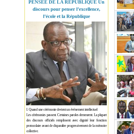
PENSÉE DE LA RÉPUBLIQUE Un
discours pour penser l’excellence,
l’école et la République
I. Quand une cérémonie devient un événement intellectuel
Les cérémonies passent. Certaines paroles demeurent. La plupart
des discours officiels remplissent avec dignité leur fonction
protocolaire avant de disparaître progressivement de la mémoire
collective.