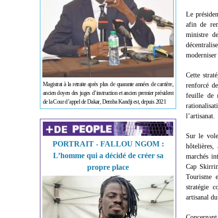
Le présiden
afin de re
ministre de
décentralise
moderniser 
Cette strat
Magistrat à la retraite après plus de quarante années de carrière,
renforcé de
ancien doyen des juges d’instruction et ancien premier président
feuille de 
de la Cour d’appel de Dakar, Demba Kandji est, depuis 2021
rationalis
l’artisanat.
Sur le vole
PORTRAIT - FALLOU NGOM :
hôtelières,
L’homme qui a décidé de créer sa
marchés int
propre place
Cap Skirrin
Tourisme e
stratégie 
artisanal d
Concernant 