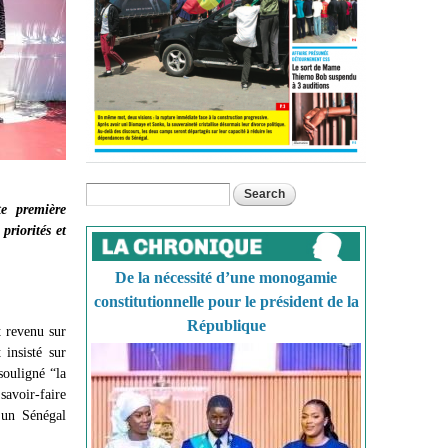
Search
Search form
e première
priorités et
De la nécessité d’une monogamie
constitutionnelle pour le président de la
République
t revenu sur
 insisté sur
souligné “la
savoir-faire
 un Sénégal