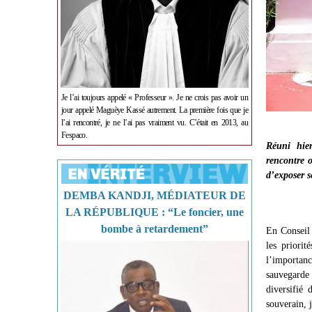
Je l’ai toujours appelé « Professeur ». Je ne crois pas avoir un
jour appelé Maguèye Kassé autrement. La première fois que je
l’ai rencontré, je ne l’ai pas vraiment vu. C’était en 2013, au
Fespaco.
Réuni hie
rencontre o
d’exposer s
DEMBA KANDJI, MÉDIATEUR DE
LA RÉPUBLIQUE : “Le foncier, une
bombe à retardement”
En Conseil 
les priorit
l’importanc
sauvegarde 
diversifié
souverain, j