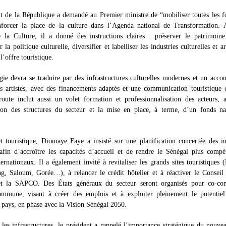
t de la République a demandé au Premier ministre de “mobiliser toutes les f
nforcer la place de la culture dans l’Agenda national de Transformation.
 la Culture, il a donné des instructions claires : préserver le patrimoine
r la politique culturelle, diversifier et labelliser les industries culturelles et ar
l’offre touristique.
égie devra se traduire par des infrastructures culturelles modernes et un ac
s artistes, avec des financements adaptés et une communication touristique 
route inclut aussi un volet formation et professionnalisation des acteurs, 
ation des structures du secteur et la mise en place, à terme, d’un fonds na
t touristique, Diomaye Faye a insisté sur une planification concertée des i
 afin d’accroître les capacités d’accueil et de rendre le Sénégal plus compét
ernationaux. Il a également invité à revitaliser les grands sites touristiques (
g, Saloum, Gorée…), à relancer le crédit hôtelier et à réactiver le Conseil
t la SAPCO. Des États généraux du secteur seront organisés pour co-con
commune, visant à créer des emplois et à exploiter pleinement le potentiel 
u pays, en phase avec la Vision Sénégal 2050.
les infrastructures, le président a rappelé l’importance stratégique du nouve