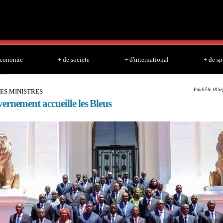
Skip to
main
content
economie
+ de societe
+ d'international
+ de sp
Publié le 18 S
ES MINISTRES
ernement accueille les Bleus