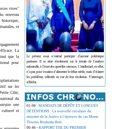
orces vives”
 Au nouveau
 historique,
tisanales, et
compagnement
efficace. La
Le présent essai n’entend participer d’aucune polémique
ainsi que la
partisane. Il se situe résolument sur le terrain de l’analyse
tional pour
rationnelle, à l’écart des querelles oiseuses. L’intellectuel, en effet,
n’a pas pour vocation d’alimenter le débat stérile, mais d’éclairer
les problèmes collectifs en vue de leur résolution. S’interroger,
mplantations
réfléchir,
itif sur les
Petite Côte,
 national du
struire une
01:08
-
MANDATS DE DÉPÔT ET LONGUES
culturel et
DÉTENTIONS : La nouvelle circulaire du
ministre de la Justice à l’épreuve du cas Mame
Thierno Birahima Bob
00:46
-
RAPPORT ITIE DU PREMIER
au ministère