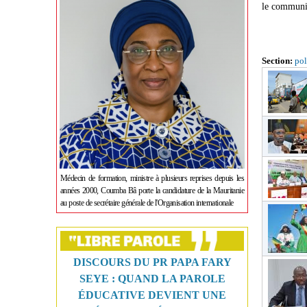
le communiq
Section:
pol
Médecin de formation, ministre à plusieurs reprises depuis les
années 2000, Coumba Bâ porte la candidature de la Mauritanie
au poste de secrétaire générale de l'Organisation internationale
DISCOURS DU PR PAPA FARY
SEYE : QUAND LA PAROLE
ÉDUCATIVE DEVIENT UNE