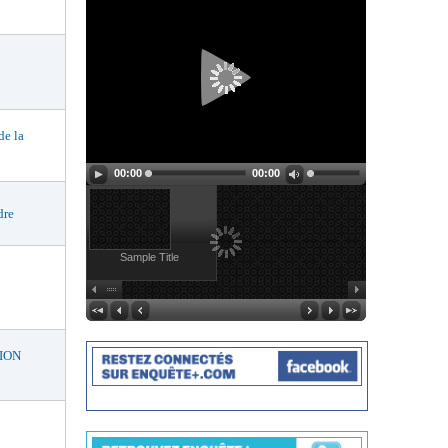
e la
00:00
00:00
dre
Sample Title
ION