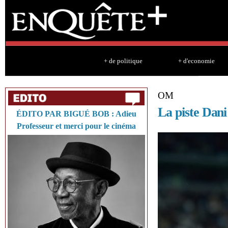
Sk
ma
co
+ de politique
+ d'economie
OM
La piste Dani
ÉDITO PAR BIGUÉ BOB : Adieu
Professeur et merci pour le cinéma