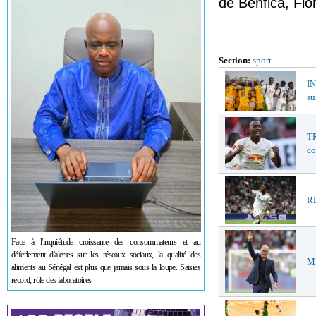
de Benfica, Flo
Section:
sport
I
su
TR
co
RE
Face à l'inquiétude croissante des consommateurs et au
déferlement d'alertes sur les réseaux sociaux, la qualité des
ME
aliments au Sénégal est plus que jamais sous la loupe. Saisies
record, rôle des laboratoires