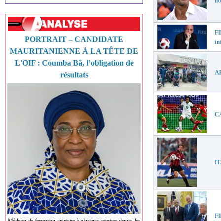
ho
FI
PORTRAIT – CANDIDATE
in
MAURITANIENNE À LA TÊTE DE
L'OIF : Coumba Bâ, l’obligation de
AF
résultats
CA
IT
FI