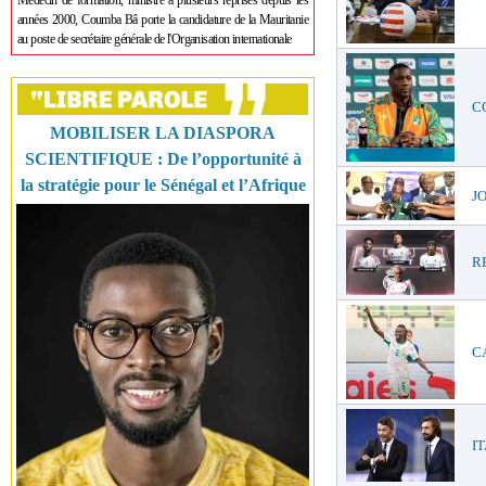
Médecin de formation, ministre à plusieurs reprises depuis les
années 2000, Coumba Bâ porte la candidature de la Mauritanie
au poste de secrétaire générale de l'Organisation internationale
CO
MOBILISER LA DIASPORA
SCIENTIFIQUE : De l’opportunité à
la stratégie pour le Sénégal et l’Afrique
JO
RE
CA
IT