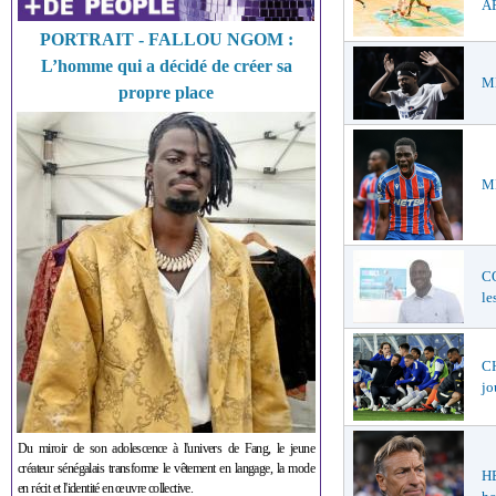
AF
PORTRAIT - FALLOU NGOM :
L’homme qui a décidé de créer sa
ME
propre place
ME
C
le
CH
jo
Du miroir de son adolescence à l'univers de Fang, le jeune
créateur sénégalais transforme le vêtement en langage, la mode
H
en récit et l'identité en œuvre collective.