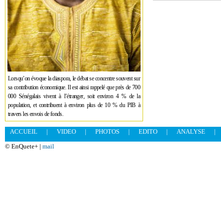
Lorsqu’on évoque la diaspora, le débat se concentre souvent sur
sa contribution économique. Il est ainsi rappelé que près de 700
000 Sénégalais vivent à l’étranger, soit environ 4 % de la
population, et contribuent à environ plus de 10 % du PIB à
travers les envois de fonds.
ACCUEIL
|
VIDEO
|
PHOTOS
|
EDITO
|
ANALYSE
|
© EnQuete+ |
mail