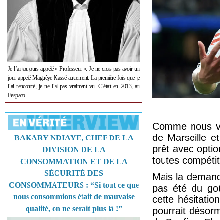
Je l’ai toujours appelé « Professeur ». Je ne crois pas avoir un
jour appelé Maguèye Kassé autrement. La première fois que je
l’ai rencontré, je ne l’ai pas vraiment vu. C’était en 2013, au
Fespaco.
Comme nous vou
de Marseille e
BAKARY NDIAYE, CHEF DE LA
prêt avec optio
DIVISION DE LA
toutes compétit
CONSOMMATION ET DE LA
SÉCURITÉ DES
Mais la demande
CONSOMMATEURS : “Si tout ce que
pas été du goû
nous consommions était de mauvaise
cette hésitatio
qualité, on ne serait plus là !”
pourrait désorm