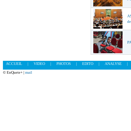
AS
de
PA
ACCUEIL
|
VIDEO
|
PHOTOS
|
EDITO
|
ANALYSE
|
© EnQuete+ |
mail