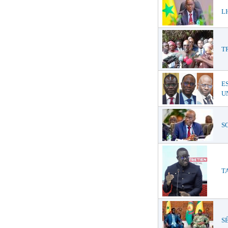
LI
T
E
UN
SO
TA
SÉ