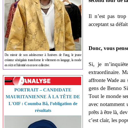
second tour de la
Il n’est pas tro
acceptant sa défait
Donc, vous pense
Du miroir de son adolescence à l'univers de Fang, le jeune
créateur sénégalais transforme le vêtement en langage, la mode
Si, je m’inquiè
en récit et l'identité en œuvre collective.
extraordinaire. M
affronte Wade au s
gens de Benno Sig
PORTRAIT – CANDIDATE
Tout le monde se
MAURITANIENNE À LA TÊTE DE
avec notamment un
L'OIF : Coumba Bâ, l’obligation de
résultats
prêts à être là, de
c’est clair, les po