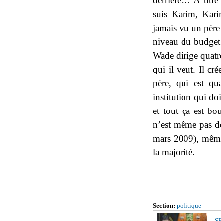
derrière… A titre
suis Karim, Kari
jamais vu un père 
niveau du budget 
Wade dirige quatr
qui il veut. Il c
père, qui est q
institution qui do
et tout ça est bo
n’est même pas dé
mars 2009), même 
la majorité.
Section:
politique
S