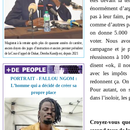
êtes devant la té
énormément d’arg
pas à leur faim, 
comme d’autres pay
on donne 5.000 
voter. Nous avon
Magistrat à la retraite après plus de quarante années de carrière,
campagne et je 
ancien doyen des juges d’instruction et ancien premier président
de la Cour d’appel de Dakar, Demba Kandji est, depuis 2021
réussissons à 100
disent «ok, il no
avec les impôts 
PORTRAIT - FALLOU NGOM :
redonnent ça. On 
L’homme qui a décidé de créer sa
Pour autant, on 
propre place
dans l’isoloir, le
Croyez-vous que