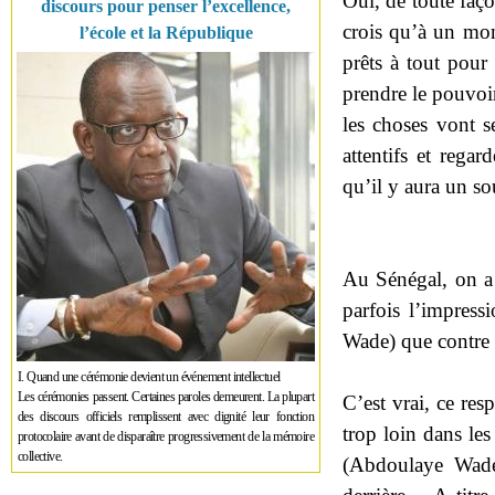
Oui, de toute faço
discours pour penser l’excellence,
crois qu’à un mom
l’école et la République
prêts à tout pour
prendre le pouvoir
les choses vont se
attentifs et rega
qu’il y aura un s
Au Sénégal, on a 
parfois l’impress
Wade) que contre
I. Quand une cérémonie devient un événement intellectuel
Les cérémonies passent. Certaines paroles demeurent. La plupart
C’est vrai, ce resp
des discours officiels remplissent avec dignité leur fonction
trop loin dans le
protocolaire avant de disparaître progressivement de la mémoire
collective.
(Abdoulaye Wade,