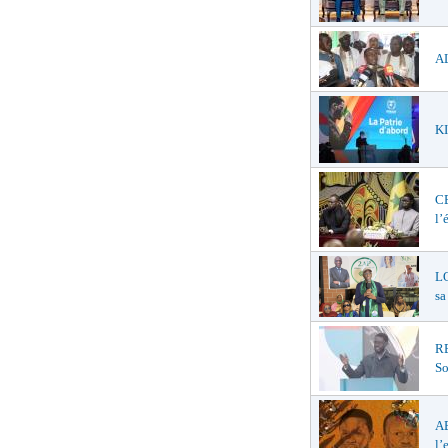
AL
KI
C
l’
LO
sa
R
So
A
l’