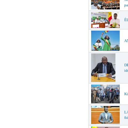
pa
ÉL
AN
DÉ
id
Ki
LA
fi