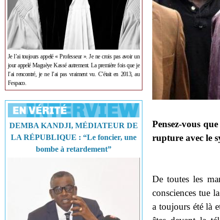
Je l’ai toujours appelé « Professeur ». Je ne crois pas avoir un
jour appelé Maguèye Kassé autrement. La première fois que je
l’ai rencontré, je ne l’ai pas vraiment vu. C’était en 2013, au
Fespaco.
Pensez-vous que
DEMBA KANDJI, MÉDIATEUR DE
rupture avec le s
LA RÉPUBLIQUE : “Le foncier, une
bombe à retardement”
De toutes les man
consciences tue l
a toujours été là