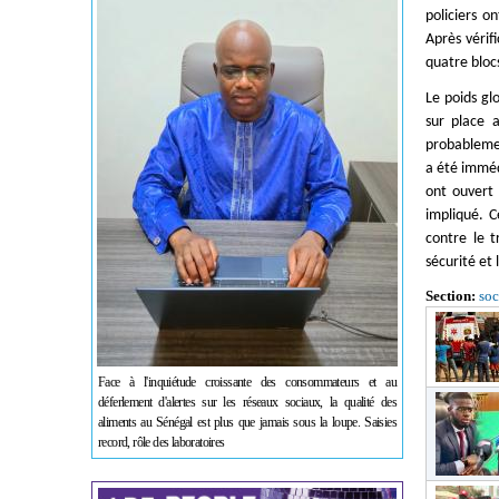
policiers o
Après vérif
quatre bloc
Le poids gl
sur place 
probablemen
a été imméd
ont ouvert 
impliqué. C
contre le 
sécurité et 
Section:
soc
Face à l'inquiétude croissante des consommateurs et au
déferlement d'alertes sur les réseaux sociaux, la qualité des
aliments au Sénégal est plus que jamais sous la loupe. Saisies
record, rôle des laboratoires