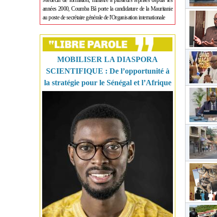
Médecin de formation, ministre à plusieurs reprises depuis les
années 2000, Coumba Bâ porte la candidature de la Mauritanie
au poste de secrétaire générale de l'Organisation internationale
MOBILISER LA DIASPORA
SCIENTIFIQUE : De l’opportunité à
la stratégie pour le Sénégal et l’Afrique