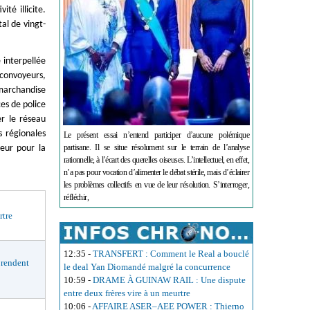
té illicite.
al de vingt-
 interpellée
convoyeurs,
 marchandise
es de police
er le réseau
s régionales
Le présent essai n’entend participer d’aucune polémique
partisane. Il se situe résolument sur le terrain de l’analyse
eur pour la
rationnelle, à l’écart des querelles oiseuses. L’intellectuel, en effet,
n’a pas pour vocation d’alimenter le débat stérile, mais d’éclairer
les problèmes collectifs en vue de leur résolution. S’interroger,
réfléchir,
rtre
12:35
-
TRANSFERT : Comment le Real a bouclé
rendent
le deal Yan Diomandé malgré la concurrence
10:59
-
DRAME À GUINAW RAIL : Une dispute
entre deux frères vire à un meurtre
10:06
-
AFFAIRE ASER–AEE POWER : Thierno