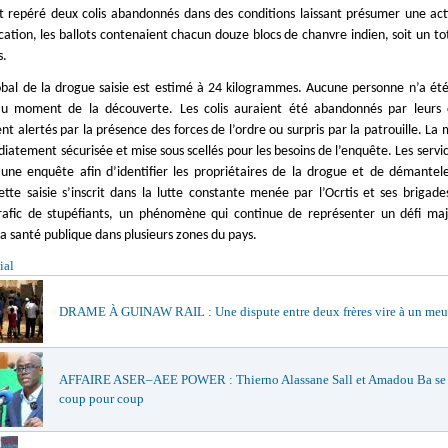
nt repéré deux colis abandonnés dans des conditions laissant présumer une activi
ication, les ballots contenaient chacun douze blocs de chanvre indien, soit un tot
s.
obal de la drogue saisie est estimé à 24 kilogrammes. Aucune personne n’a été
au moment de la découverte. Les colis auraient été abandonnés par leurs 
t alertés par la présence des forces de l’ordre ou surpris par la patrouille. La
iatement sécurisée et mise sous scellés pour les besoins de l’enquête. Les servic
une enquête afin d’identifier les propriétaires de la drogue et de démantel
ette saisie s’inscrit dans la lutte constante menée par l’Ocrtis et ses brigade
trafic de stupéfiants, un phénomène qui continue de représenter un défi maj
la santé publique dans plusieurs zones du pays.
ial
DRAME À GUINAW RAIL : Une dispute entre deux frères vire à un meu
AFFAIRE ASER–AEE POWER : Thierno Alassane Sall et Amadou Ba se 
coup pour coup