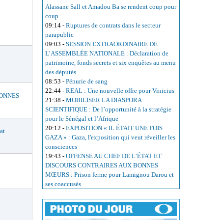
Alassane Sall et Amadou Ba se rendent coup pour
coup
09:14
-
Ruptures de contrats dans le secteur
parapublic
09:03
-
SESSION EXTRAORDINAIRE DE
L’ASSEMBLÉE NATIONALE : Déclaration de
patrimoine, fonds secrets et six enquêtes au menu
des députés
08:53
-
Pénurie de sang
22:44
-
REAL : Une nouvelle offre pour Vinicius
BONNES
21:38
-
MOBILISER LA DIASPORA
SCIENTIFIQUE : De l’opportunité à la stratégie
pour le Sénégal et l’Afrique
20:12
-
EXPOSITION « IL ÉTAIT UNE FOIS
at
GAZA » : Gaza, l'exposition qui veut réveiller les
consciences
19:43
-
OFFENSE AU CHEF DE L’ÉTAT ET
DISCOURS CONTRAIRES AUX BONNES
MŒURS : Prison ferme pour Lamignou Darou et
ses coaccusés