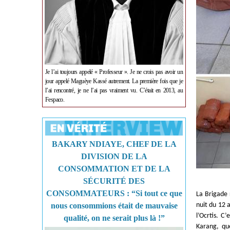
Je l’ai toujours appelé « Professeur ». Je ne crois pas avoir un
jour appelé Maguèye Kassé autrement. La première fois que je
l’ai rencontré, je ne l’ai pas vraiment vu. C’était en 2013, au
Fespaco.
BAKARY NDIAYE, CHEF DE LA
DIVISION DE LA
CONSOMMATION ET DE LA
SÉCURITÉ DES
CONSOMMATEURS : “Si tout ce que
La Brigade 
nous consommions était de mauvaise
nuit du 12 
l’Ocrtis. C
qualité, on ne serait plus là !”
Karang, que