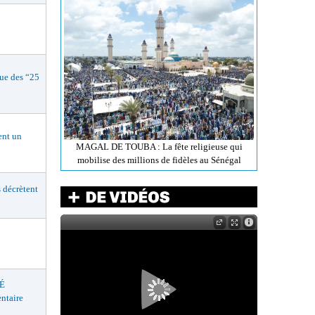
e des “25
nt un
MAGAL DE TOUBA : La fête religieuse qui
mobilise des millions de fidèles au Sénégal
décrètent
É
ntaire