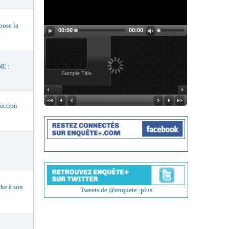
ose la
00:00
00:00
E :
Sample Title
ection
he à son
Tweets de @enquete_plus