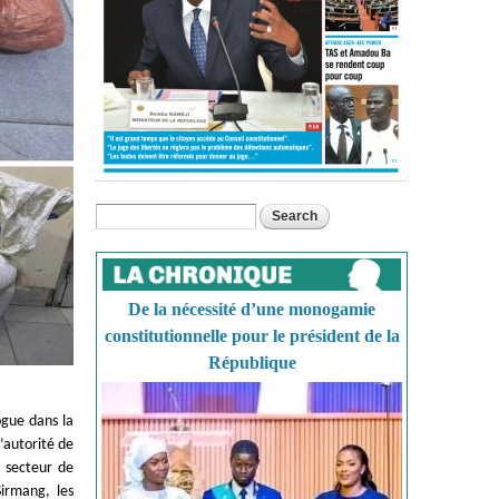
Search
Search form
De la nécessité d’une monogamie
constitutionnelle pour le président de la
République
ogue dans la
’autorité de
e secteur de
Sirmang, les