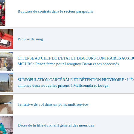
Ruptures de contrats dans le secteur parapublic
Pénurie de sang
OFFENSE AU CHEF DE L’ÉTAT ET DISCOURS CONTRAIRES AUX 
MŒURS : Prison ferme pour Lamignou Darou et ses coaccusés
SURPOPULATION CARCÉRALE ET DÉTENTION PROVISOIRE : L’Ét
annonce deux nouvelles prisons à Malicounda et Louga
Tentative de vol dans un point multiservice
Décès de la fille du khalif général des mourides