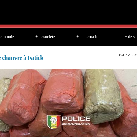
Skip to
main
content
economie
+ de societe
+ d'international
+ de sp
Publié le 15 J
e chanvre à Fatick