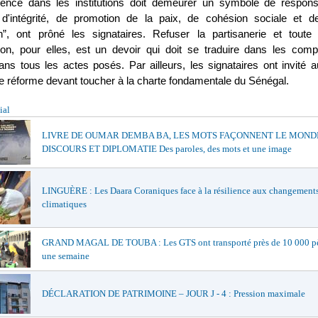
ence dans les institutions doit demeurer un symbole de responsa
d'intégrité, de promotion de la paix, de cohésion sociale et d
in”, ont prôné les signataires. Refuser la partisanerie et tout
ion, pour elles, est un devoir qui doit se traduire dans les com
s tous les actes posés. Par ailleurs, les signataires ont invité a
te réforme devant toucher à la charte fondamentale du Sénégal.
ial
LIVRE DE OUMAR DEMBA BA, LES MOTS FAÇONNENT LE MONDE
DISCOURS ET DIPLOMATIE Des paroles, des mots et une image
LINGUÈRE : Les Daara Coraniques face à la résilience aux changement
climatiques
GRAND MAGAL DE TOUBA : Les GTS ont transporté près de 10 000 pè
une semaine
DÉCLARATION DE PATRIMOINE – JOUR J - 4 : Pression maximale