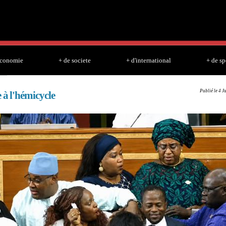
Skip to
main
content
economie
+ de societe
+ d'international
+ de sp
Publié le 4 J
 à l'hémicycle