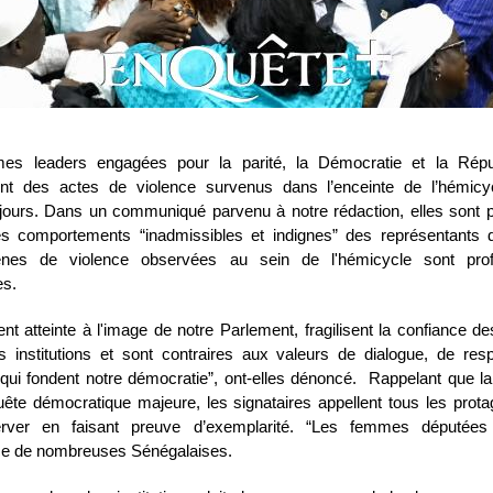
es leaders engagées pour la parité, la Démocratie et la Répu
nt des actes de violence survenus dans l’enceinte de l’hémicyc
jours. Dans un communiqué parvenu à notre rédaction, elles sont p
les comportements “inadmissibles et indignes” des représentants 
nes de violence observées au sein de l'hémicycle sont pro
es.
ent atteinte à l'image de notre Parlement, fragilisent la confiance d
s institutions et sont contraires aux valeurs de dialogue, de res
 qui fondent notre démocratie”, ont-elles dénoncé. Rappelant que la 
ête démocratique majeure, les signataires appellent tous les prota
erver en faisant preuve d’exemplarité. “Les femmes députées 
ce de nombreuses Sénégalaises.