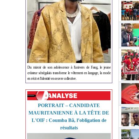
Du miroir de son adolescence à l'univers de Fang, le jeune
créateur sénégalais transforme le vêtement en langage, la mode
en récit et l'identité en œuvre collective.
PORTRAIT – CANDIDATE
MAURITANIENNE À LA TÊTE DE
L'OIF : Coumba Bâ, l’obligation de
résultats