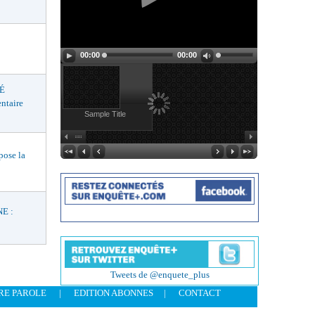
00:00
00:00
É
ntaire
Sample Title
ose la
E :
Tweets de @enquete_plus
RE PAROLE
|
EDITION ABONNES
|
CONTACT