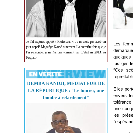
Je l’ai toujours appelé « Professeur ». Je ne crois pas avoir un
Les femm
jour appelé Maguèye Kassé autrement. La première fois que je
démarque
l’ai rencontré, je ne l’ai pas vraiment vu. C’était en 2013, au
quelques 
Fespaco.
fustiger 
“Ces scè
regrettabl
DEMBA KANDJI, MÉDIATEUR DE
Elles port
LA RÉPUBLIQUE : “Le foncier, une
envers le
bombe à retardement”
tolérance
une conqu
les prés
l'espéran