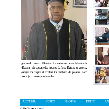
gestion du pouvoir. Elle n’est plus seulement un outil d’aide à la
décision : elle structure les rapports de force, légitime les actions,
anticipe les risques et redéfinit les frontières du possible. Face
aux enjeux contemporains (crise
ACCUEIL
|
VIDEO
|
PHOTOS
|
EDITO
|
AN
© EnQuete+ |
mail