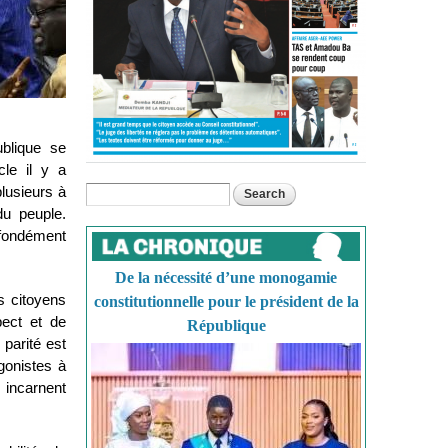
blique se
le il y a
lusieurs à
Search
Search form
du peuple.
fondément
De la nécessité d’une monogamie
es citoyens
constitutionnelle pour le président de la
pect et de
République
parité est
gonistes à
incarnent