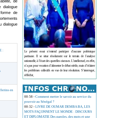
bilité, de
e dialogue
e forme de
portements
u dialogue
 :
Le présent essai n’entend participer d’aucune polémique
partisane. Il se situe résolument sur le terrain de l’analyse
rationnelle, à l’écart des querelles oiseuses. L’intellectuel, en effet,
n’a pas pour vocation d’alimenter le débat stérile, mais d’éclairer
les problèmes collectifs en vue de leur résolution. S’interroger,
s
réfléchir,
lerins en
00:58
-
Comment mettre le savoir au service du
pouvoir au Sénégal ?
00:32
-
LIVRE DE OUMAR DEMBA BA, LES
MOTS FAÇONNENT LE MONDE : DISCOURS
ET DIPLOMATIE Des paroles, des mots et une