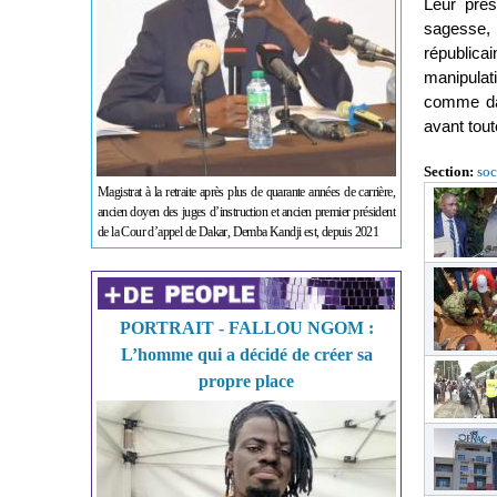
Leur prés
sagesse, 
républica
manipulat
comme dan
avant tou
Section:
soc
Magistrat à la retraite après plus de quarante années de carrière,
ancien doyen des juges d’instruction et ancien premier président
de la Cour d’appel de Dakar, Demba Kandji est, depuis 2021
PORTRAIT - FALLOU NGOM :
L’homme qui a décidé de créer sa
propre place