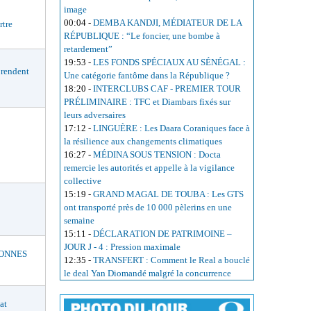
image
00:04
-
DEMBA KANDJI, MÉDIATEUR DE LA
rtre
RÉPUBLIQUE : “Le foncier, une bombe à
retardement”
19:53
-
LES FONDS SPÉCIAUX AU SÉNÉGAL :
rendent
Une catégorie fantôme dans la République ?
18:20
-
INTERCLUBS CAF - PREMIER TOUR
PRÉLIMINAIRE : TFC et Diambars fixés sur
leurs adversaires
17:12
-
LINGUÈRE : Les Daara Coraniques face à
la résilience aux changements climatiques
16:27
-
MÉDINA SOUS TENSION : Docta
remercie les autorités et appelle à la vigilance
collective
15:19
-
GRAND MAGAL DE TOUBA : Les GTS
ont transporté près de 10 000 pèlerins en une
semaine
15:11
-
DÉCLARATION DE PATRIMOINE –
JOUR J - 4 : Pression maximale
BONNES
12:35
-
TRANSFERT : Comment le Real a bouclé
le deal Yan Diomandé malgré la concurrence
at