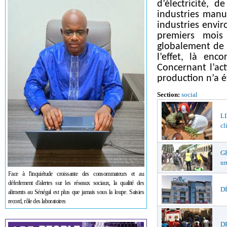
d’électricité, 
industries manu
industries envir
premiers mois 
globalement de 
l’effet, là enc
Concernant l’ac
production n’a 
Section:
social
LI
cl
GR
un
Face à l'inquiétude croissante des consommateurs et au
déferlement d'alertes sur les réseaux sociaux, la qualité des
DÉ
aliments au Sénégal est plus que jamais sous la loupe. Saisies
record, rôle des laboratoires
DR