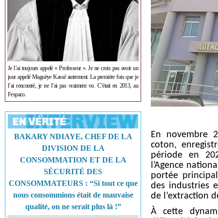
Je l’ai toujours appelé « Professeur ». Je ne crois pas avoir un
jour appelé Maguèye Kassé autrement. La première fois que je
l’ai rencontré, je ne l’ai pas vraiment vu. C’était en 2013, au
Fespaco.
En novembre 20
BAKARY NDIAYE, CHEF DE LA
coton, enregis
DIVISION DE LA
période en 20
CONSOMMATION ET DE LA
l’Agence nationa
SÉCURITÉ DES
portée principa
CONSOMMATEURS : “Si tout ce que
des industries 
nous consommions était de mauvaise
de l’extraction 
qualité, on ne serait plus là !”
À cette dynami