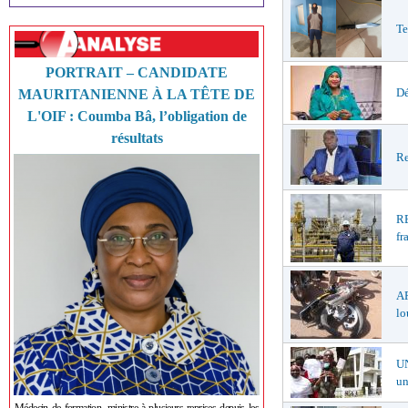
Te
PORTRAIT – CANDIDATE
Dé
MAURITANIENNE À LA TÊTE DE
L'OIF : Coumba Bâ, l’obligation de
résultats
Re
R
fr
A
lo
U
un