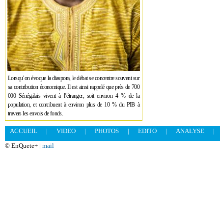
Lorsqu’on évoque la diaspora, le débat se concentre souvent sur
sa contribution économique. Il est ainsi rappelé que près de 700
000 Sénégalais vivent à l’étranger, soit environ 4 % de la
population, et contribuent à environ plus de 10 % du PIB à
travers les envois de fonds.
ACCUEIL
|
VIDEO
|
PHOTOS
|
EDITO
|
ANALYSE
|
© EnQuete+ |
mail