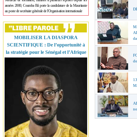
Médecin de formation, ministre à plusieurs reprises depuis les
années 2000, Coumba Bâ porte la candidature de la Mauritanie
DÉ
au poste de secrétaire générale de l'Organisation internationale
M
AL
MOBILISER LA DIASPORA
da
SCIENTIFIQUE : De l’opportunité à
la stratégie pour le Sénégal et l’Afrique
F
do
1
Ma
AD
no