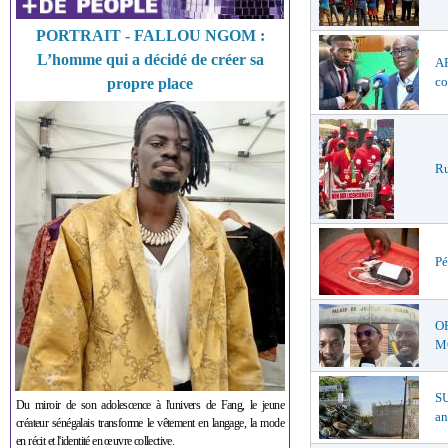
PORTRAIT - FALLOU NGOM :
L’homme qui a décidé de créer sa
AF
co
propre place
Ru
Pé
O
MŒ
S
Du miroir de son adolescence à l'univers de Fang, le jeune
an
créateur sénégalais transforme le vêtement en langage, la mode
en récit et l'identité en œuvre collective.