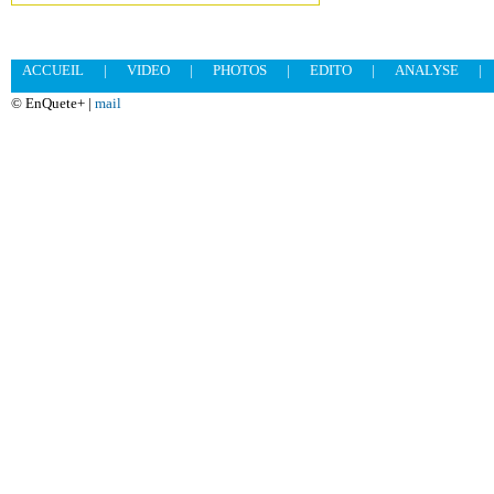
ACCUEIL
|
VIDEO
|
PHOTOS
|
EDITO
|
ANALYSE
|
© EnQuete+ |
mail