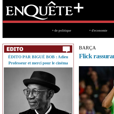
Sk
ma
co
+ de politique
+ d'economie
BARÇA
Flick rassura
ÉDITO PAR BIGUÉ BOB : Adieu
Professeur et merci pour le cinéma