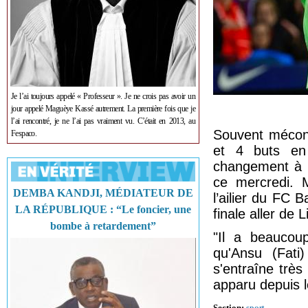
Je l’ai toujours appelé « Professeur ». Je ne crois pas avoir un
jour appelé Maguèye Kassé autrement. La première fois que je
l’ai rencontré, je ne l’ai pas vraiment vu. C’était en 2013, au
Souvent mécont
Fespaco.
et 4 buts en
changement à l
ce mercredi. M
DEMBA KANDJI, MÉDIATEUR DE
l’ailier du FC 
LA RÉPUBLIQUE : “Le foncier, une
finale aller de
bombe à retardement”
"Il a beaucou
qu'Ansu (Fati)
s'entraîne très 
apparu depuis le
Section:
sport