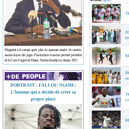
TE
JO
je
Magistrat à la retraite après plus de quarante années de carrière,
ancien doyen des juges d’instruction et ancien premier président
BE
de la Cour d’appel de Dakar, Demba Kandji est, depuis 2021
I
su
PORTRAIT - FALLOU NGOM :
L’homme qui a décidé de créer sa
TR
propre place
co
RE