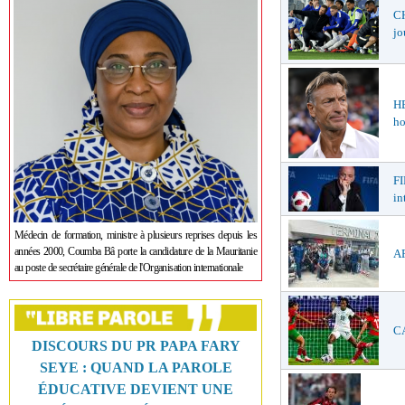
CH
jo
H
ho
FI
in
Médecin de formation, ministre à plusieurs reprises depuis les
années 2000, Coumba Bâ porte la candidature de la Mauritanie
AF
au poste de secrétaire générale de l'Organisation internationale
CA
DISCOURS DU PR PAPA FARY
SEYE : QUAND LA PAROLE
ÉDUCATIVE DEVIENT UNE