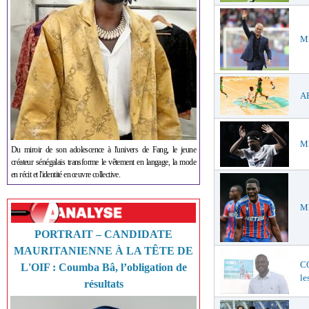
ME
AF
ME
Du miroir de son adolescence à l'univers de Fang, le jeune
créateur sénégalais transforme le vêtement en langage, la mode
en récit et l'identité en œuvre collective.
ME
PORTRAIT – CANDIDATE
MAURITANIENNE À LA TÊTE DE
C
L'OIF : Coumba Bâ, l’obligation de
le
résultats