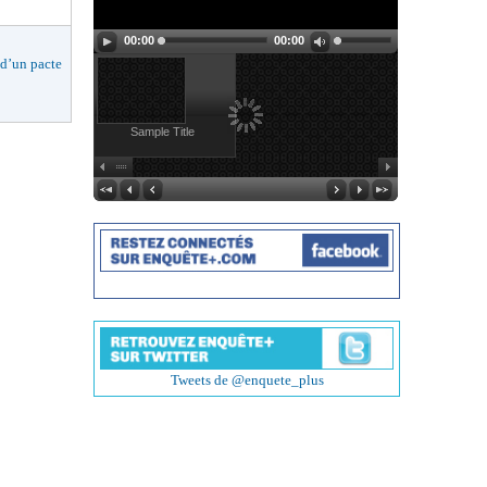
00:00
00:00
d’un pacte
Sample Title
Tweets de @enquete_plus