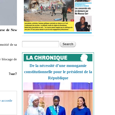
ourse de New
Search
Search form
 moitié de sa
Le blocage de
De la nécessité d’une monogamie
constitutionnelle pour le président de la
7sur7
République
 accorde