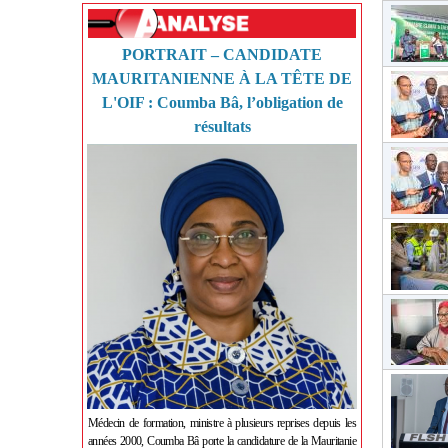
PORTRAIT – CANDIDATE
MAURITANIENNE À LA TÊTE DE
L'OIF : Coumba Bâ, l’obligation de
résultats
Médecin de formation, ministre à plusieurs reprises depuis les
années 2000, Coumba Bâ porte la candidature de la Mauritanie