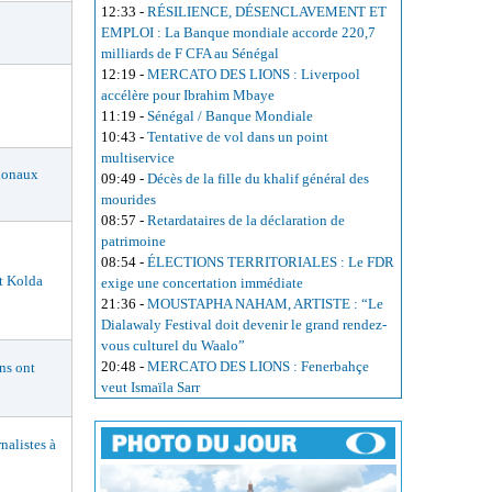
12:33
-
RÉSILIENCE, DÉSENCLAVEMENT ET
EMPLOI : La Banque mondiale accorde 220,7
milliards de F CFA au Sénégal
12:19
-
MERCATO DES LIONS : Liverpool
accélère pour Ibrahim Mbaye
11:19
-
Sénégal / Banque Mondiale
10:43
-
Tentative de vol dans un point
multiservice
ionaux
09:49
-
Décès de la fille du khalif général des
mourides
08:57
-
Retardataires de la déclaration de
patrimoine
08:54
-
ÉLECTIONS TERRITORIALES : Le FDR
t Kolda
exige une concertation immédiate
21:36
-
MOUSTAPHA NAHAM, ARTISTE : “Le
Dialawaly Festival doit devenir le grand rendez-
vous culturel du Waalo”
20:48
-
MERCATO DES LIONS : Fenerbahçe
s ont
veut Ismaïla Sarr
alistes à