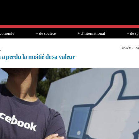
Skip to
main
content
economie
+ de societe
+ d'international
+ de sp
Publié le 21 Au
K
 a perdu la moitié de sa valeur