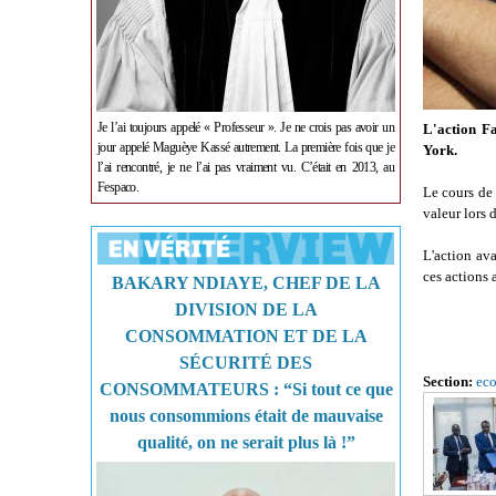
Je l’ai toujours appelé « Professeur ». Je ne crois pas avoir un
L'action Fa
jour appelé Maguèye Kassé autrement. La première fois que je
York.
l’ai rencontré, je ne l’ai pas vraiment vu. C’était en 2013, au
Fespaco.
Le cours de 
valeur lors 
L'action ava
ces actions a
BAKARY NDIAYE, CHEF DE LA
DIVISION DE LA
CONSOMMATION ET DE LA
SÉCURITÉ DES
Section:
ec
CONSOMMATEURS : “Si tout ce que
nous consommions était de mauvaise
qualité, on ne serait plus là !”