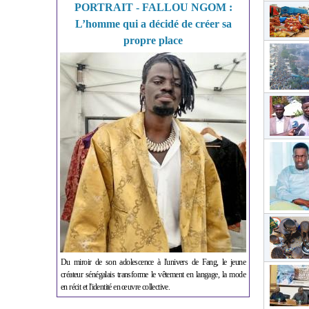
PORTRAIT - FALLOU NGOM :
L’homme qui a décidé de créer sa
propre place
Du miroir de son adolescence à l'univers de Fang, le jeune
créateur sénégalais transforme le vêtement en langage, la mode
en récit et l'identité en œuvre collective.