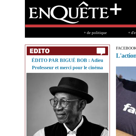
+ de politique
+ d'
FACEBOO
L'action
ÉDITO PAR BIGUÉ BOB : Adieu
Professeur et merci pour le cinéma