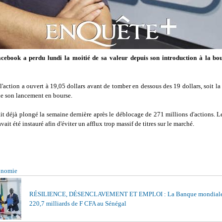
cebook a perdu lundi la moitié de sa valeur depuis son introduction à la b
l'action a ouvert à 19,05 dollars avant de tomber en dessous des 19 dollars, soit la
de son lancement en bourse.
it déjà plongé la semaine dernière après le déblocage de 271 millions d'actions. 
vait été instauré afin d'éviter un afflux trop massif de titres sur le marché.
onomie
RÉSILIENCE, DÉSENCLAVEMENT ET EMPLOI : La Banque mondiale
220,7 milliards de F CFA au Sénégal