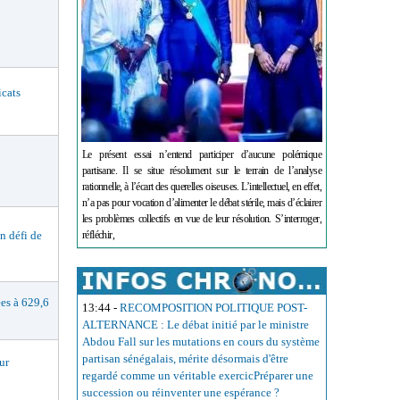
cats
Le présent essai n’entend participer d’aucune polémique
partisane. Il se situe résolument sur le terrain de l’analyse
rationnelle, à l’écart des querelles oiseuses. L’intellectuel, en effet,
n’a pas pour vocation d’alimenter le débat stérile, mais d’éclairer
les problèmes collectifs en vue de leur résolution. S’interroger,
réfléchir,
 défi de
s à 629,6
13:44
-
RECOMPOSITION POLITIQUE POST-
ALTERNANCE : Le débat initié par le ministre
Abdou Fall sur les mutations en cours du système
partisan sénégalais, mérite désormais d'être
ur
regardé comme un véritable exercicPréparer une
succession ou réinventer une espérance ?