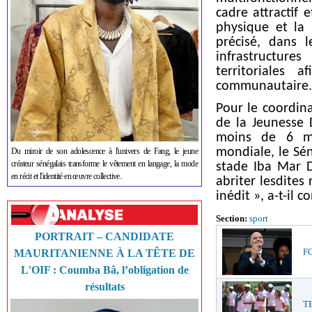
cadre attractif 
physique et la 
précisé, dans 
infrastructure
territoriales
communautaire.
Pour le coordin
de la Jeunesse
moins de 6 mo
mondiale, le Sén
Du miroir de son adolescence à l'univers de Fang, le jeune
créateur sénégalais transforme le vêtement en langage, la mode
stade Iba Mar D
en récit et l'identité en œuvre collective.
abriter lesdites
inédit », a-t-il c
Section:
sport
PORTRAIT – CANDIDATE
FO
MAURITANIENNE À LA TÊTE DE
L'OIF : Coumba Bâ, l’obligation de
résultats
TE