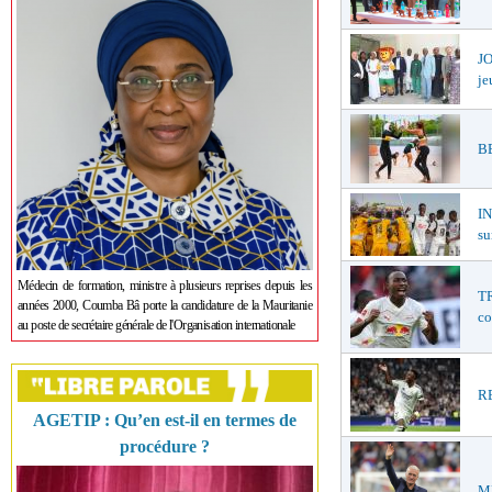
JO
je
BE
I
su
Médecin de formation, ministre à plusieurs reprises depuis les
TR
années 2000, Coumba Bâ porte la candidature de la Mauritanie
co
au poste de secrétaire générale de l'Organisation internationale
RE
AGETIP : Qu’en est-il en termes de
procédure ?
ME