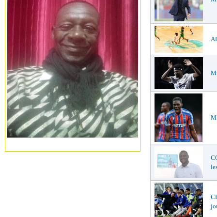
AF
ME
ME
C
le
CH
jo