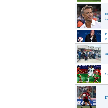
H
ho
FI
in
AF
CA
IT