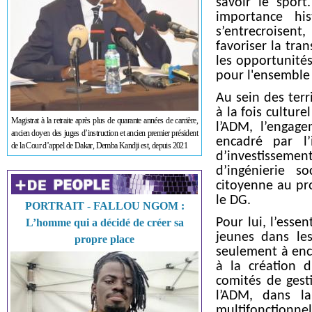
savoir le sport
importance hi
s’entrecroisent
favoriser la tra
les opportunités
pour l'ensemble 
Au sein des ter
à la fois culture
Magistrat à la retraite après plus de quarante années de carrière,
l’ADM, l’engag
ancien doyen des juges d’instruction et ancien premier président
encadré par l’
de la Cour d’appel de Dakar, Demba Kandji est, depuis 2021
d’investisseme
d’ingénierie s
citoyenne au pr
le DG.
PORTRAIT - FALLOU NGOM :
Pour lui, l’esse
L’homme qui a décidé de créer sa
jeunes dans le
propre place
seulement à enco
à la création d
comités de gesti
l’ADM, dans la
multifonctionne