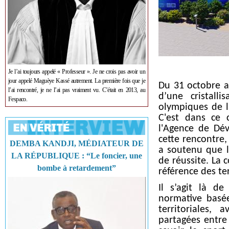
Je l’ai toujours appelé « Professeur ». Je ne crois pas avoir un
jour appelé Maguèye Kassé autrement. La première fois que je
Du 31 octobre a
l’ai rencontré, je ne l’ai pas vraiment vu. C’était en 2013, au
d’une cristall
Fespaco.
olympiques de l
C'est dans ce 
l'Agence de Dé
cette rencontre
DEMBA KANDJI, MÉDIATEUR DE
a soutenu que le
LA RÉPUBLIQUE : “Le foncier, une
de réussite. La 
bombe à retardement”
référence des te
Il s’agit là de
normative basée
territoriales,
partagées entre