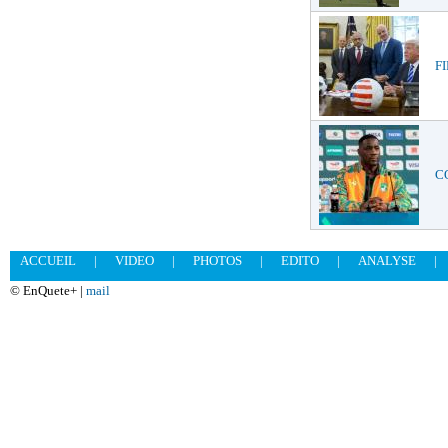
FI
CO
ACCUEIL
|
VIDEO
|
PHOTOS
|
EDITO
|
ANALYSE
|
© EnQuete+ |
mail