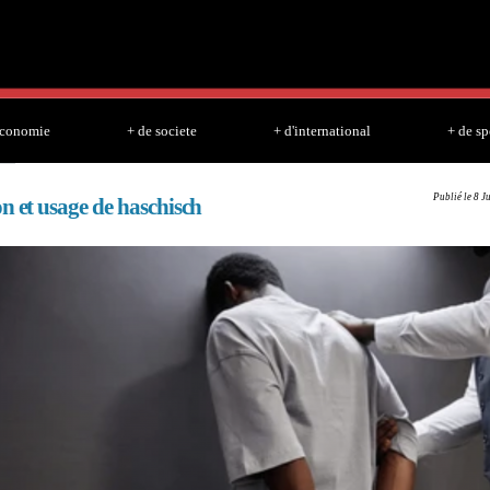
Skip to
main
content
economie
+ de societe
+ d'international
+ de sp
Publié le 8 J
n et usage de haschisch