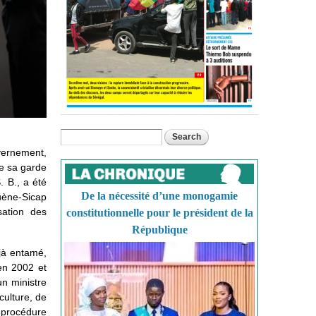
Search
Search form
vernement,
de sa garde
. B., a été
De la nécessité d’une monogamie
guène-Sicap
sation des
constitutionnelle pour le président de la
République
éjà entamé,
en 2002 et
un ministre
culture, de
a procédure