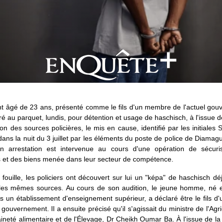
nt âgé de 23 ans, présenté comme le fils d'un membre de l'actuel gou
ré au parquet, lundis, pour détention et usage de haschisch, à l'issue 
on des sources policières, le mis en cause, identifié par les initiales S
 dans la nuit du 3 juillet par les éléments du poste de police de Diama
 arrestation est intervenue au cours d'une opération de sécuri
 et des biens menée dans leur secteur de compétence.
 fouille, les policiers ont découvert sur lui un "képa" de haschisch d
 les mêmes sources. Au cours de son audition, le jeune homme, né 
ns un établissement d'enseignement supérieur, a déclaré être le fils d'
l gouvernement. Il a ensuite précisé qu'il s'agissait du ministre de l'Agri
ineté alimentaire et de l'Élevage, Dr Cheikh Oumar Ba. À l'issue de l