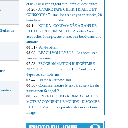
et le COJOJ échangent sur l’emploi des jeunes
10:28
-
AFFAIRE PAPE CHEIKH DIALLO ET
s
CONSORTS : 71 inculpés renvoyés en procès, 28
bénéficient d’un non-lieu
09:14
-
KOLDA - CONDAMNÉE À 5 ANS DE
lerins en
RÉCLUSION CRIMINELLE : Aissatou Samb
accouche, étrangle, tue et met son bébé dans une
armoire
08:51
-
Vol de bétail
08:08
-
BEACH VOLLEY U18 : Les hostilités
lancées ce samedi
07:53
-
PROGRAMMATION BUDGÉTAIRE
2027-2029 L’État prévoit 22 132,7 milliards de
rtre
dépenses sur trois ans
07:44
-
Drame à Guinaw Rail
00:58
-
Comment mettre le savoir au service du
rendent
pouvoir au Sénégal ?
00:32
-
LIVRE DE OUMAR DEMBA BA, LES
MOTS FAÇONNENT LE MONDE : DISCOURS
ET DIPLOMATIE Des paroles, des mots et une
image