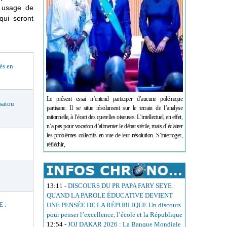
t usage de
qui seront
és en
Le présent essai n’entend participer d’aucune polémique
satou
partisane. Il se situe résolument sur le terrain de l’analyse
rationnelle, à l’écart des querelles oiseuses. L’intellectuel, en effet,
n’a pas pour vocation d’alimenter le débat stérile, mais d’éclairer
les problèmes collectifs en vue de leur résolution. S’interroger,
réfléchir,
13:11
-
DISCOURS DU PR PAPA FARY SEYE :
QUAND LA PAROLE ÉDUCATIVE DEVIENT
 :
UNE PENSÉE DE LA RÉPUBLIQUE Un discours
pour penser l’excellence, l’école et la République
12:54
-
JOJ DAKAR 2026 : La Banque Mondiale