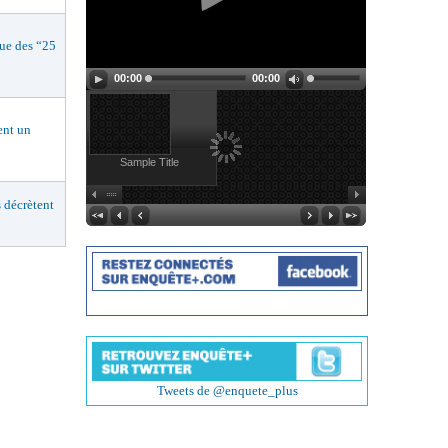
e des “25
00:00
00:00
nt un
Sample Title
décrètent
Tweets de @enquete_plus