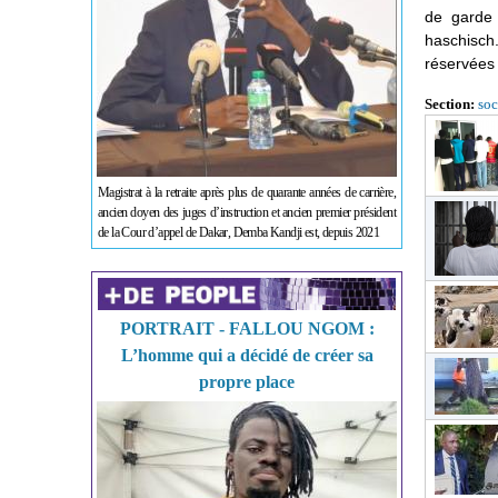
de garde 
haschisch
réservées 
Section:
soc
Magistrat à la retraite après plus de quarante années de carrière,
ancien doyen des juges d’instruction et ancien premier président
de la Cour d’appel de Dakar, Demba Kandji est, depuis 2021
PORTRAIT - FALLOU NGOM :
L’homme qui a décidé de créer sa
propre place