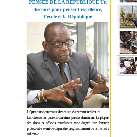
PENSÉE DE LA RÉPUBLIQUE Un
discours pour penser l’excellence,
l’école et la République
I. Quand une cérémonie devient un événement intellectuel
Les cérémonies passent. Certaines paroles demeurent. La plupart
des discours officiels remplissent avec dignité leur fonction
protocolaire avant de disparaître progressivement de la mémoire
collective.