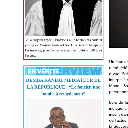
Je l’ai toujours appelé « Professeur ». Je ne crois pas avoir un
jour appelé Maguèye Kassé autrement. La première fois que je
l’ai rencontré, je ne l’ai pas vraiment vu. C’était en 2013, au
Fespaco.
Un étudia
a été défé
à vue. Sel
interpellé
DEMBA KANDJI, MÉDIATEUR DE
Mbao. Son
LA RÉPUBLIQUE : “Le foncier, une
personnes
bombe à retardement”
Lors de la
indiquent
inscrit da
de l'actue
la Souvera